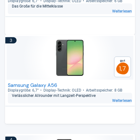
Dis­play­größe: 6,7"
Dis­play-​Tech­nik: OLED
Arbeitsspei­cher: 6 GB
Das Große für die Mit­tel­klasse
Weiterlesen
3
Gut
1,7
Samsung Galaxy A56
Dis­play­größe: 6,7"
Dis­play-​Tech­nik: OLED
Arbeitsspei­cher: 8 GB
Ver­läss­li­cher All­roun­der mit Lang­zeit-​Per­spek­tive
Weiterlesen
4