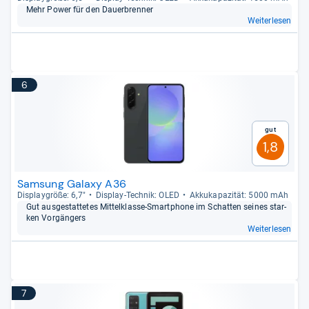
Mehr Power für den Dau­er­bren­ner
Weiterlesen
6
Gut
1,8
Samsung Galaxy A36
Dis­play­größe: 6,7"
Dis­play-​Tech­nik: OLED
Akku­ka­pa­zi­tät: 5000 mAh
Gut aus­ge­stat­te­tes Mit­tel­klasse-​Smart­phone im Schat­ten sei­nes star­
ken Vor­gän­gers
Weiterlesen
7