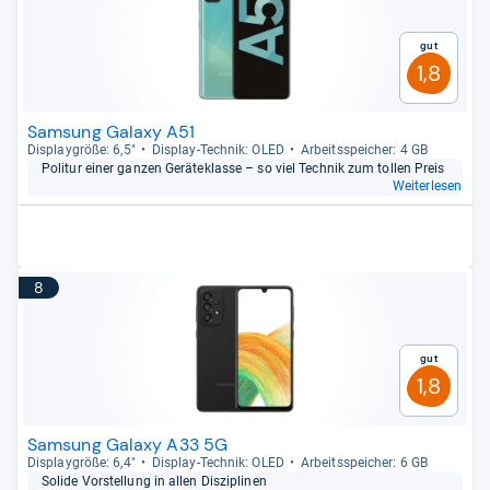
Gut
1,8
Samsung Galaxy A51
Dis­play­größe: 6,5"
Dis­play-​Tech­nik: OLED
Arbeitsspei­cher: 4 GB
Poli­tur einer gan­zen Gerä­te­klasse – so viel Tech­nik zum tol­len Preis
Weiterlesen
8
Gut
1,8
Samsung Galaxy A33 5G
Dis­play­größe: 6,4"
Dis­play-​Tech­nik: OLED
Arbeitsspei­cher: 6 GB
Solide Vor­stel­lung in allen Dis­zi­pli­nen