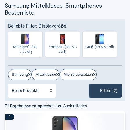
Samsung Mittelklasse-Smartphones
Bestenliste
Beliebte Filter: Displaygröße
Mit­tel­groß (bis
Kom­pakt (bis 5,8
Groß (ab 6,6 Zoll)
6,5 Zoll)
Zoll)
Samsung
Mittelklasse
Alle zurücksetzen
Filtern (2)
71 Ergebnisse
entsprechen den Suchkriterien
1