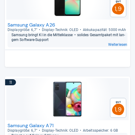
Gut
1,9
Samsung Galaxy A26
Dis­play­größe: 6,7"
Dis­play-​Tech­nik: OLED
Akku­ka­pa­zi­tät: 5000 mAh
Sam­sung bringt KI in die Mit­tel­klasse – soli­des Gesamt­pa­ket mit lan­
gem Soft­ware-​Sup­port
Weiterlesen
11
Gut
1,9
Samsung Galaxy A71
Dis­play­größe: 6,7"
Dis­play-​Tech­nik: OLED
Arbeitsspei­cher: 6 GB