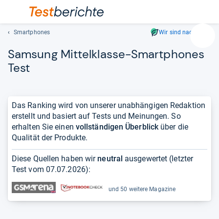
Smartphones
Wir sind nachhaltig
Suc
Sam­sung Mit­tel­klasse-​Smart­pho­nes
Geben
Sie
Test
mindest
drei
Zeichen
Das Ranking wird von unserer unabhängigen Redaktion
ein.
erstellt und basiert auf Tests und Meinungen. So
Vorschl
erhalten Sie einen
vollständigen Überblick
über die
erschei
Qualität der Produkte.
automat
und
Diese Quellen haben wir
neutral
ausgewertet (letzter
lassen
Test vom
07.07.2026
):
sich
mit
und 50 weitere Magazine
den
Pfeiltas
auswähl