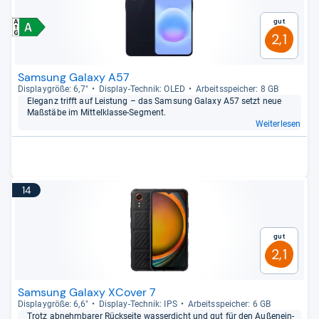
Gut
2,1
Samsung Galaxy A57
Dis­play­größe: 6,7"
Dis­play-​Tech­nik: OLED
Arbeitsspei­cher: 8 GB
Ele­ganz trifft auf Leis­tung – das Sam­sung Galaxy A57 setzt neue
Maß­stäbe im Mit­tel­klasse-​Seg­ment.
Weiterlesen
14
Gut
2,1
Samsung Galaxy XCover 7
Dis­play­größe: 6,6"
Dis­play-​Tech­nik: IPS
Arbeitsspei­cher: 6 GB
Trotz abnehm­ba­rer Rück­seite was­ser­dicht und gut für den Außen­ein­