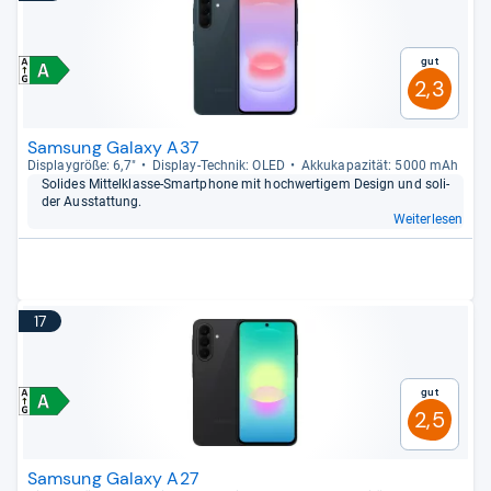
Gut
2,3
Samsung Galaxy A37
Dis­play­größe: 6,7"
Dis­play-​Tech­nik: OLED
Akku­ka­pa­zi­tät: 5000 mAh
Soli­des Mit­tel­klasse-​Smart­phone mit hoch­wer­ti­gem Design und soli­
der Aus­stat­tung.
Weiterlesen
17
Gut
2,5
Samsung Galaxy A27