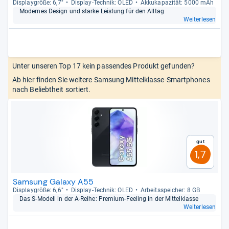
Dis­play­größe: 6,7"
Dis­play-​Tech­nik: OLED
Akku­ka­pa­zi­tät: 5000 mAh
Moder­nes Design und starke Leis­tung für den All­tag
Weiterlesen
Unter unseren Top 17 kein passendes Produkt gefunden?
Ab hier finden Sie weitere Samsung Mittelklasse-Smartphones
nach Beliebtheit sortiert.
Gut
1,7
Samsung Galaxy A55
Dis­play­größe: 6,6"
Dis­play-​Tech­nik: OLED
Arbeitsspei­cher: 8 GB
Das S-​Modell in der A-​Reihe: Pre­mium-​Fee­ling in der Mit­tel­klasse
Weiterlesen