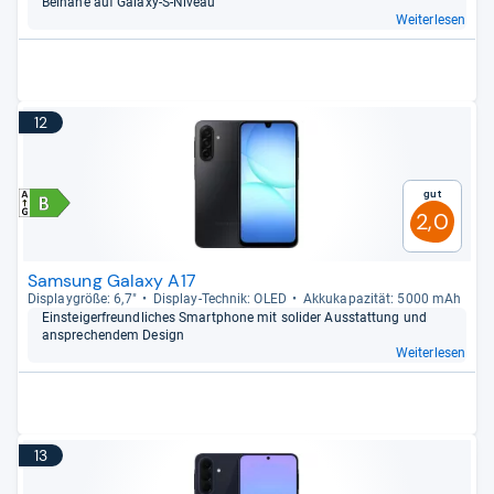
Bei­nahe auf Galaxy-​S-​Niveau
Weiterlesen
12
Gut
2,0
Samsung Galaxy A17
Dis­play­größe: 6,7"
Dis­play-​Tech­nik: OLED
Akku­ka­pa­zi­tät: 5000 mAh
Ein­stei­ger­freund­li­ches Smart­phone mit soli­der Aus­stat­tung und
anspre­chen­dem Design
Weiterlesen
13