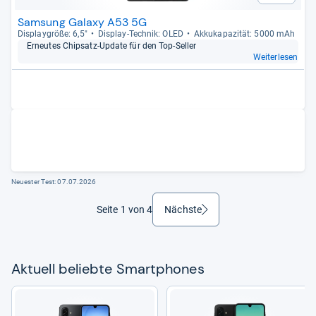
Samsung Galaxy A53 5G
Dis­play­größe: 6,5"
Dis­play-​Tech­nik: OLED
Akku­ka­pa­zi­tät: 5000 mAh
Erneu­tes Chip­satz-​Update für den Top-​Sel­ler
Weiterlesen
Neuester Test:
07.07.2026
Seite 1 von 4
Nächste
weiter
Aktu­ell beliebte Smart­pho­nes