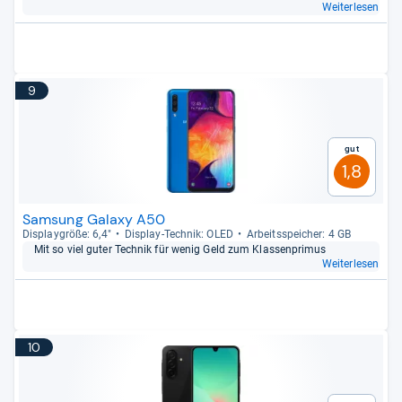
Weiterlesen
9
Gut
1,8
Samsung Galaxy A50
Dis­play­größe: 6,4"
Dis­play-​Tech­nik: OLED
Arbeitsspei­cher: 4 GB
Mit so viel guter Tech­nik für wenig Geld zum Klas­sen­pri­mus
Weiterlesen
10