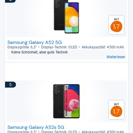
Gut
1,7
Samsung Galaxy A52 5G
Dis­play­größe: 6,5"
Dis­play-​Tech­nik: OLED
Akku­ka­pa­zi­tät: 4500 mAh
Keine Schön­heit, aber gute Tech­nik
Weiterlesen
5
Gut
1,7
Samsung Galaxy A52s 5G
Dis­play­größe: 6,5"
Dis­play-​Tech­nik: OLED
Akku­ka­pa­zi­tät: 4500 mAh