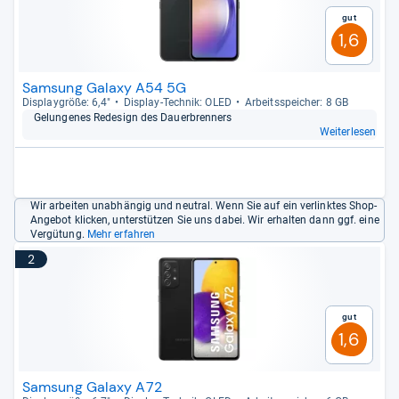
Gut
1,6
Samsung Galaxy A54 5G
Dis­play­größe: 6,4"
Dis­play-​Tech­nik: OLED
Arbeitsspei­cher: 8 GB
Gelun­ge­nes Rede­sign des Dau­er­bren­ners
Weiterlesen
Wir arbeiten unabhängig und neutral. Wenn Sie auf ein verlinktes Shop-
Angebot klicken, unterstützen Sie uns dabei. Wir erhalten dann ggf. eine
Vergütung.
Mehr erfahren
2
Gut
1,6
Samsung Galaxy A72