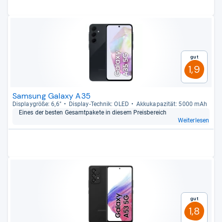
Gut
1,9
Samsung Galaxy A35
Dis­play­größe: 6,6"
Dis­play-​Tech­nik: OLED
Akku­ka­pa­zi­tät: 5000 mAh
Eines der bes­ten Gesamt­pa­kete in die­sem Preis­be­reich
Weiterlesen
Gut
1,8