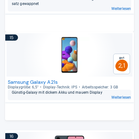
satz gewapp­net
Weiterlesen
15
Gut
2,1
Samsung Galaxy A21s
Dis­play­größe: 6,5"
Dis­play-​Tech­nik: IPS
Arbeitsspei­cher: 3 GB
Güns­tig-​Galaxy mit dickem Akku und mauem Dis­play
Weiterlesen
16