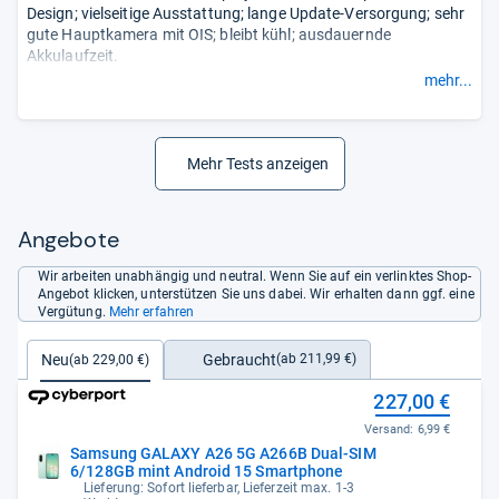
Design; vielseitige Ausstattung; lange Update-Versorgung; sehr
gute Hauptkamera mit OIS; bleibt kühl; ausdauernde
Akkulaufzeit.
Schwächen: Geringe Bluetooth-Codec-Auswahl; nur WiFi 5; kein
mehr...
eSIM; PWM-Flimmern; Netzteil fehlt; kein kabelloses Laden; kein
Klinkenanschluss; Mono-Sound.
- Zusammengefasst durch
unsere Redaktion.
Mehr Tests anzeigen
Angebote
Wir arbeiten unabhängig und neutral. Wenn Sie auf ein verlinktes Shop-
Angebot klicken, unterstützen Sie uns dabei. Wir erhalten dann ggf. eine
Vergütung.
Mehr erfahren
Gebraucht
Neu
(ab 211,99 €)
(ab 229,00 €)
227,00 €
Versand:
6,99 €
Samsung GALAXY A26 5G A266B Dual-SIM
6/128GB mint Android 15 Smartphone
Lieferung: Sofort lieferbar, Lieferzeit max. 1-3