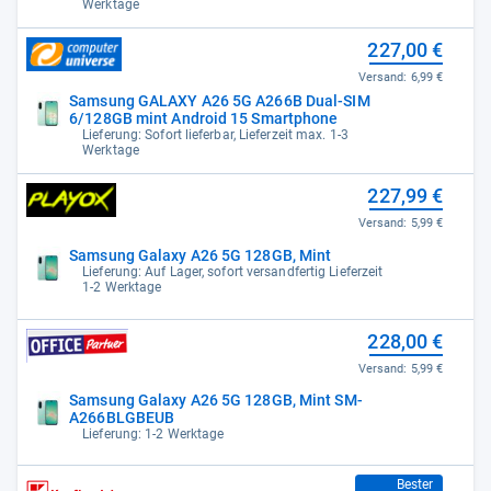
Werktage
227,00 €
Versand:
6,99 €
Samsung GALAXY A26 5G A266B Dual-SIM
6/128GB mint Android 15 Smartphone
Lieferung: Sofort lieferbar, Lieferzeit max. 1-3
Werktage
227,99 €
Versand:
5,99 €
Samsung Galaxy A26 5G 128GB, Mint
Lieferung: Auf Lager, sofort versandfertig Lieferzeit
1-2 Werktage
228,00 €
Versand:
5,99 €
Samsung Galaxy A26 5G 128GB, Mint SM-
A266BLGBEUB
Lieferung: 1-2 Werktage
229,00 €
Bester