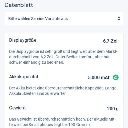
Datenblatt
Displaygröße
6,7
Zoll
Die Dis­play­größe ist sehr groß und liegt weit über dem Markt­
durch­schnitt von 6,2 Zoll. Guter Bedien­kom­fort, aber nur
schwer ein­hän­dig zu bedie­nen.
Akkukapazität
5.000
mAh
Der Akku bie­tet eine über­durch­schnitt­li­che Kapa­zi­tät. Lange
Akku­lauf­zei­ten sind zu erwar­ten.
Gewicht
200
g
Das Gewicht ist über­durch­schnitt­lich hoch. Der aktu­elle Mit­
tel­wert bei Smart­pho­nes liegt bei 190 Gramm.