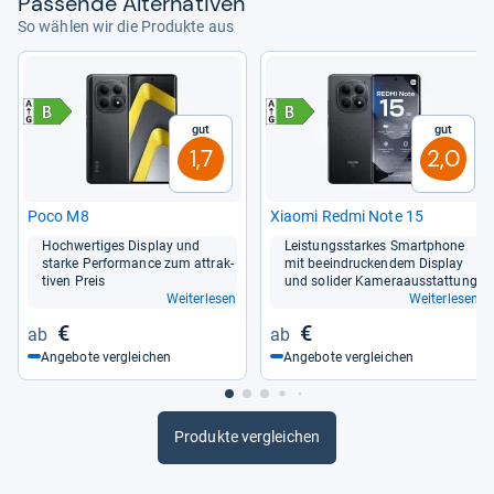
Pas­sende Alter­na­ti­ven
So wählen wir die Produkte aus
Gut
Gut
1,7
2,0
Poco M8
Xiaomi Redmi Note 15
Hoch­wer­ti­ges Dis­play und
Leis­tungs­star­kes Smart­phone
starke Per­for­mance zum attrak­
mit beein­dru­cken­dem Dis­play
ti­ven Preis
und soli­der Kame­raaus­stat­tung
Weiterlesen
Weiterlesen
€
€
Angebote vergleichen
Angebote vergleichen
Produkte vergleichen