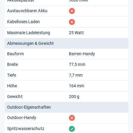
fehlt
Austauschbarer Akku
fehlt
Kabelloses Laden
Maximale Ladeleistung
25 Watt
Abmessungen & Gewicht
Bauform
Barren-Handy
Breite
77,5 mm
Tiefe
7,7 mm
Höhe
164 mm
Gewicht
200 g
Outdoor-Eigenschaften
fehlt
Outdoor-Handy
vorhanden
Spritzwasserschutz