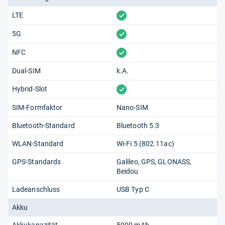
vorhanden
LTE
vorhanden
5G
vorhanden
NFC
Dual-SIM
k.A.
vorhanden
Hybrid-Slot
SIM-Formfaktor
Nano-SIM
Bluetooth-Standard
Bluetooth 5.3
WLAN-Standard
Wi-Fi 5 (802.11​ac)
GPS-Standards
Galileo
GPS
GLONASS
Beidou
Ladeanschluss
USB Typ C
Akku
Akkukapazität
5000 mAh