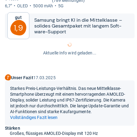
(789 Meinungen)
6,7"
OLED
5000 mAh
5G
Gut
Sam­sung bringt KI in die Mit­tel­klasse –
soli­des Gesamt­pa­ket mit lan­gem Soft­
1,9
ware-​​Sup­port
Aktuelle Info wird geladen...
Unser Fazit
17.03.2025
Starkes Preis-Leistungs-Verhältnis. Das neue Mittelklasse-
Smartphone überzeugt mit einem hervorragenden AMOLED-
Display, solider Leistung und IP67-Zertifizierung. Die Kamera
ist jedoch nur durchschnittlich. Die lange Update-Garantie und
AI-Funktionen sind starke Kaufargumente.
Vollständiges Fazit lesen
Stärken
Großes, flüssiges AMOLED-Display mit 120 Hz