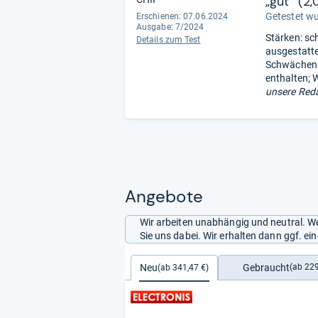
„gut“ (2,
Getestet w
Erschienen: 07.06.2024
Ausgabe: 7/2024
Stärken: sc
Details zum Test
ausgestatte
Schwächen: 
enthalten; 
unsere Reda
Angebote
Wir arbeiten unabhängig und neutral. We
Sie uns dabei. Wir erhalten dann ggf. e
Gebraucht
Neu
(ab 229
(ab 341,47 €)