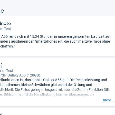
ne
dnote
im Test
 A55 reiht sich mit 15:34 Stunden in unserem genormten Laufzeittest
onders ausdauernden Smartphones ein, die auch mal zwei Tage ohne
chaffen.“
3)
 im Test
urde:
Galaxy A55 (128GB)
dfunktionen ist das stabile Galaxy A55 gut. Die Rechenleistung und
tät stimmen, kleine Schwächen gibt es bei der Ortung und
lichkeit. Die Fotos gelingen insgesamt, aber die Zomm-Funktion fällt
er Bildschirm und die Handhabung können überzeugen, die
t könnte aber etwas besser sein.
- Zusammengefasst durch unsere
mehr...