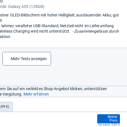
0)
urde:
Galaxy A55 (128GB)
höner OLED-Bildschirm mit hoher Helligkeit; ausdauernder Akku; gut
t.
lahmer, veralteter USB-Standard; Netzteil nicht im Lieferumfang
Wireless Charging wird nicht unterstützt.
- Zusammengefasst durch
ktion.
Mehr Tests anzeigen
nn Sie auf ein verlinktes Shop-Angebot klicken, unterstützen
ine Vergütung.
Mehr erfahren
,99 €)
341,47 €
Bester
Preis
Versand:
0,00 €