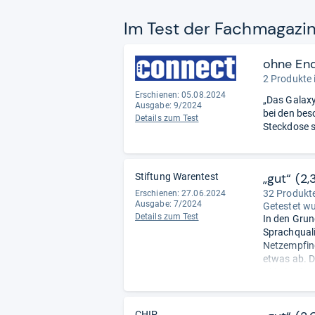
Im Test der Fach­ma­ga­zi
ohne En
2 Produkte 
Erschienen: 05.08.2024
„Das Galaxy
Ausgabe: 9/2024
bei den bes
Details zum Test
Steckdose s
„gut“ (2,
Stiftung Warentest
32 Produkte
Erschienen: 27.06.2024
Ausgabe: 7/2024
Getestet w
Details zum Test
In den Grun
Sprachquali
Netzempfind
etwas ab. D
Akkulaufzei
Redaktion.
CHIP