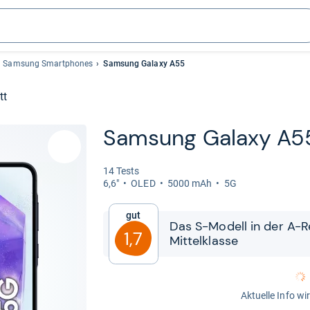
Samsung Smartphones
Samsung Galaxy A55
tt
Sam­sung Galaxy A5
14 Tests
6,6"
OLED
5000 mAh
5G
Gut
Das S-​​Modell in der A-​​R
1,7
Mit­tel­klasse
Aktuelle Info wi