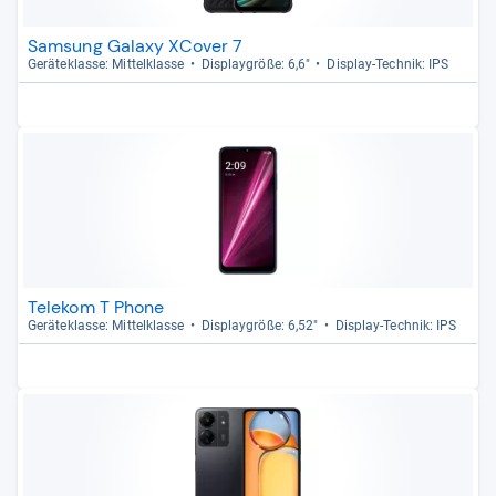
Samsung Galaxy XCover 7
Gerä­te­klasse: Mit­tel­klasse
Dis­play­größe: 6,6"
Dis­play-​Tech­nik: IPS
Telekom T Phone
Gerä­te­klasse: Mit­tel­klasse
Dis­play­größe: 6,52"
Dis­play-​Tech­nik: IPS