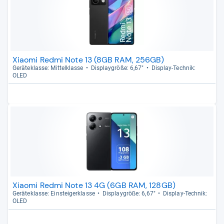
Xiaomi Redmi Note 13 (8GB RAM, 256GB)
Gerä­te­klasse: Mit­tel­klasse
Dis­play­größe: 6,67"
Dis­play-​Tech­nik:
OLED
Xiaomi Redmi Note 13 4G (6GB RAM, 128GB)
Gerä­te­klasse: Ein­stei­ger­klasse
Dis­play­größe: 6,67"
Dis­play-​Tech­nik:
OLED