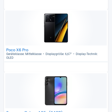
Poco X6 Pro
Gerä­te­klasse: Mit­tel­klasse
Dis­play­größe: 6,67"
Dis­play-​Tech­nik:
OLED