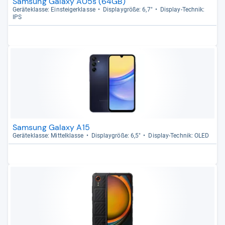
Samsung Galaxy A05s (64GB)
Gerä­te­klasse: Ein­stei­ger­klasse
Dis­play­größe: 6,7"
Dis­play-​Tech­nik:
IPS
Samsung Galaxy A15
Gerä­te­klasse: Mit­tel­klasse
Dis­play­größe: 6,5"
Dis­play-​Tech­nik: OLED