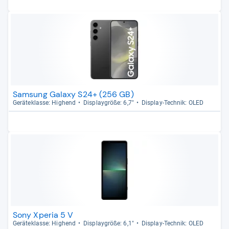
Samsung Galaxy S24+ (256 GB)
Gerä­te­klasse: Hig­hend
Dis­play­größe: 6,7"
Dis­play-​Tech­nik: OLED
Sony Xperia 5 V
Gerä­te­klasse: Hig­hend
Dis­play­größe: 6,1"
Dis­play-​Tech­nik: OLED