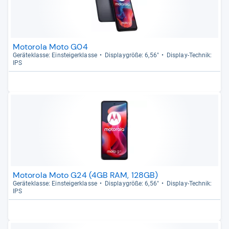
Motorola Moto G04
Gerä­te­klasse: Ein­stei­ger­klasse
Dis­play­größe: 6,56"
Dis­play-​Tech­nik:
IPS
Motorola Moto G24 (4GB RAM, 128GB)
Gerä­te­klasse: Ein­stei­ger­klasse
Dis­play­größe: 6,56"
Dis­play-​Tech­nik:
IPS