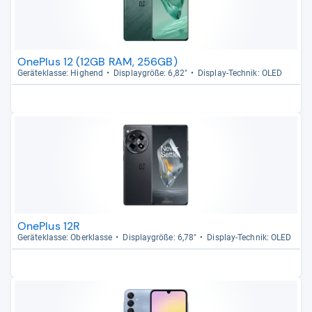
OnePlus 12 (12GB RAM, 256GB)
Gerä­te­klasse: Hig­hend
Dis­play­größe: 6,82"
Dis­play-​Tech­nik: OLED
OnePlus 12R
Gerä­te­klasse: Ober­klasse
Dis­play­größe: 6,78"
Dis­play-​Tech­nik: OLED