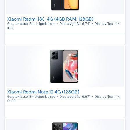
Xiaomi Redmi 13C 4G (4GB RAM, 128GB)
Gerä­te­klasse: Ein­stei­ger­klasse
Dis­play­größe: 6,74"
Dis­play-​Tech­nik:
IPS
Xiaomi Redmi Note 12 4G (128GB)
Gerä­te­klasse: Ein­stei­ger­klasse
Dis­play­größe: 6,67"
Dis­play-​Tech­nik:
OLED