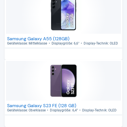
Samsung Galaxy A55 (128GB)
Gerä­te­klasse: Mit­tel­klasse
Dis­play­größe: 6,6"
Dis­play-​Tech­nik: OLED
Samsung Galaxy S23 FE (128 GB)
Gerä­te­klasse: Ober­klasse
Dis­play­größe: 6,4"
Dis­play-​Tech­nik: OLED