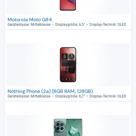
Motorola Moto G84
Gerä­te­klasse: Mit­tel­klasse
Dis­play­größe: 6,5"
Dis­play-​Tech­nik: OLED
Nothing Phone (2a) (8GB RAM, 128GB)
Gerä­te­klasse: Mit­tel­klasse
Dis­play­größe: 6,7"
Dis­play-​Tech­nik: OLED