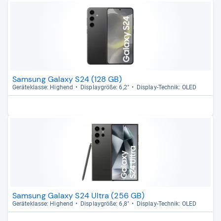
Samsung Galaxy S24 (128 GB)
Gerä­te­klasse: Hig­hend
Dis­play­größe: 6,2"
Dis­play-​Tech­nik: OLED
Samsung Galaxy S24 Ultra (256 GB)
Gerä­te­klasse: Hig­hend
Dis­play­größe: 6,8"
Dis­play-​Tech­nik: OLED