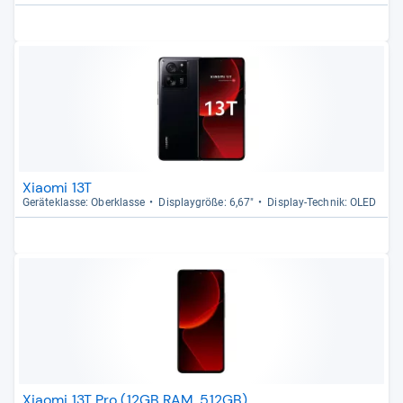
Xiaomi 13T
Gerä­te­klasse: Ober­klasse
Dis­play­größe: 6,67"
Dis­play-​Tech­nik: OLED
Xiaomi 13T Pro (12GB RAM, 512GB)