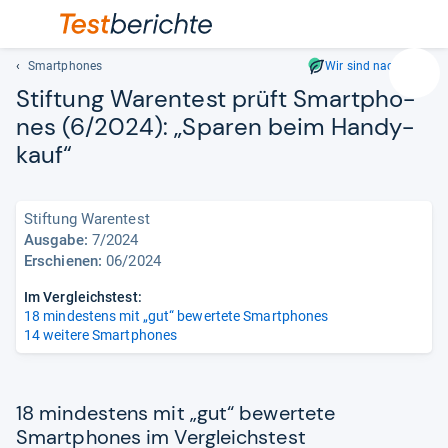
Smartphones
Wir sind nachhaltig
Suc
Stif­tung Waren­test prüft Smart­pho­
Geben
nes (6/2024): „Spa­ren beim Han­dy­
Sie
kauf“
mindest
drei
Zeichen
ein.
Stiftung Warentest
Vorschl
Ausgabe:
7/2024
Erschienen:
06/2024
erschei
automat
Im Vergleichstest:
und
18 mindestens mit „gut“ bewertete Smartphones
lassen
14 weitere Smartphones
sich
mit
den
18 mindestens mit „gut“ bewertete
Pfeiltas
Smartphones im Vergleichstest
auswähl