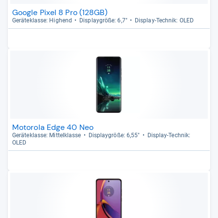
Google Pixel 8 Pro (128GB)
Gerä­te­klasse: Hig­hend
Dis­play­größe: 6,7"
Dis­play-​Tech­nik: OLED
Motorola Edge 40 Neo
Gerä­te­klasse: Mit­tel­klasse
Dis­play­größe: 6,55"
Dis­play-​Tech­nik:
OLED