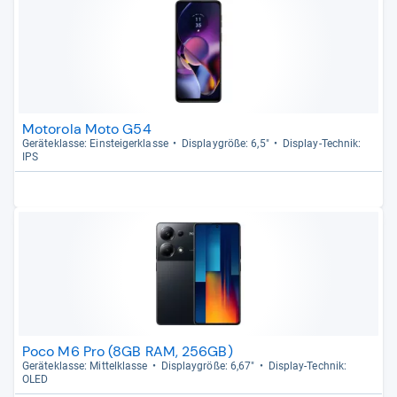
Motorola Moto G54
Gerä­te­klasse: Ein­stei­ger­klasse
Dis­play­größe: 6,5"
Dis­play-​Tech­nik:
IPS
Poco M6 Pro (8GB RAM, 256GB)
Gerä­te­klasse: Mit­tel­klasse
Dis­play­größe: 6,67"
Dis­play-​Tech­nik:
OLED