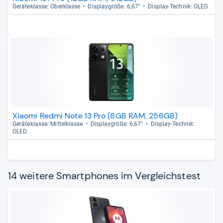
Gerä­te­klasse: Ober­klasse
Dis­play­größe: 6,67"
Dis­play-​Tech­nik: OLED
Xiaomi Redmi Note 13 Pro (8GB RAM, 256GB)
Gerä­te­klasse: Mit­tel­klasse
Dis­play­größe: 6,67"
Dis­play-​Tech­nik:
OLED
14 weitere Smartphones im Vergleichstest