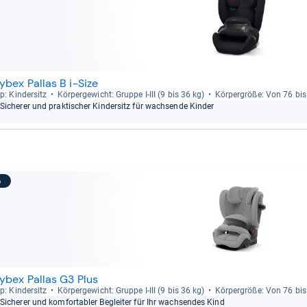
ybex Pallas B i-Size
p: Kin­der­sitz
Kör­per­ge­wicht: Gruppe I-​III (9 bis 36 kg)
Kör­per­größe: Von 76 bi
Siche­rer und prak­ti­scher Kin­der­sitz für wach­sende Kin­der
5
ybex Pallas G3 Plus
p: Kin­der­sitz
Kör­per­ge­wicht: Gruppe I-​III (9 bis 36 kg)
Kör­per­größe: Von 76 bi
Siche­rer und kom­for­ta­bler Beglei­ter für Ihr wach­sen­des Kind