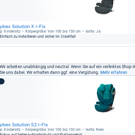
ybex Solution X i-Fix
p: Kin­der­sitz
Kör­per­größe: Von 100 bis 150 cm
Iso­fix: Ja
Ein­fach zu instal­lie­ren und sicher im Cras­h­fall
Wir arbeiten unabhängig und neutral. Wenn Sie auf ein verlinktes Shop-
Sie uns dabei. Wir erhalten dann ggf. eine Vergütung.
Mehr erfahren
2
ybex Solution S2 i-Fix
p: Kin­der­sitz
Kör­per­größe: Von 100 bis 150 cm
Iso­fix: Nein
Fokus auf Sei­ten­auf­prall­schutz und Platz­an­ge­bot