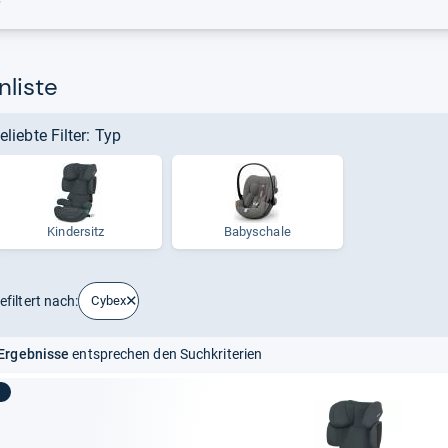
r
nliste
eliebte Filter: Typ
Kindersitz
Babyschale
efiltert nach:
Cybex
Ergebnisse
entsprechen den Suchkriterien