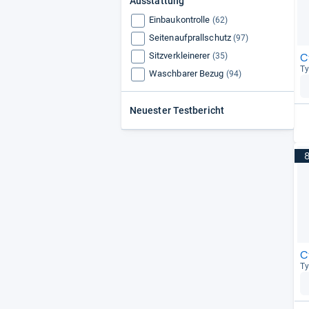
Ausstattung
KinderKraft
(35)
Einbaukontrolle
Lionelo
(62)
(34)
Seitenaufprallschutz
Chicco
(97)
(32)
Sitzverkleinerer
C
(35)
Ty
Waschbarer Bezug
(94)
Neuester Testbericht
C
Ty