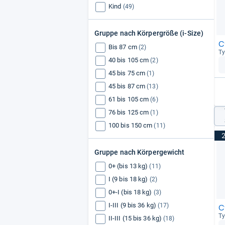
Kind
(49)
Gruppe nach Körpergröße (i-Size)
C
Bis 87 cm
(2)
Ty
40 bis 105 cm
(2)
45 bis 75 cm
(1)
45 bis 87 cm
(13)
61 bis 105 cm
(6)
76 bis 125 cm
(1)
100 bis 150 cm
(11)
Gruppe nach Körpergewicht
0+ (bis 13 kg)
(11)
I (9 bis 18 kg)
(2)
0+-I (bis 18 kg)
(3)
I-III (9 bis 36 kg)
(17)
C
Ty
II-III (15 bis 36 kg)
(18)