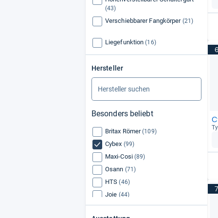
(43)
Verschiebbarer Fangkörper
(21)
Liegefunktion
(16)
Hersteller
Besonders beliebt
C
Ty
Britax Römer
(109)
Cybex
(99)
Maxi-Cosi
(89)
Osann
(71)
HTS
(46)
Joie
(44)
Graco
(39)