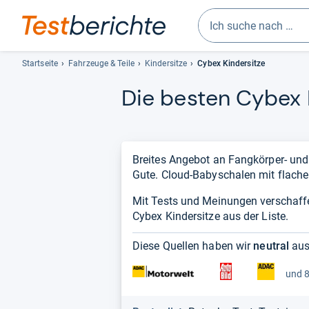
Geben
Sie
Startseite
Fahrzeuge & Teile
Kindersitze
Cybex Kindersitze
mindestens
Die bes­ten Cybex Ki
drei
Zeichen
ein.
Vorschläge
erscheinen
Breites Angebot an Fangkörper- und
automatisch
Gute. Cloud-Babyschalen mit flache
und
Mit Tests und Meinungen verschaff
lassen
Cybex Kindersitze aus der Liste.
sich
mit
Diese Quellen haben wir
neutral
aus
den
Pfeiltasten
und 8
auswählen.