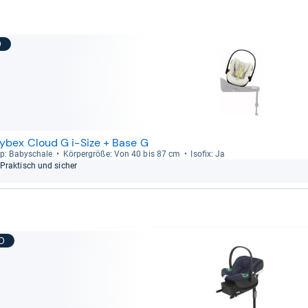
9
ybex Cloud G i-Size + Base G
p: Baby­schale
Kör­per­größe: Von 40 bis 87 cm
Iso­fix: Ja
Prak­tisch und sicher
10