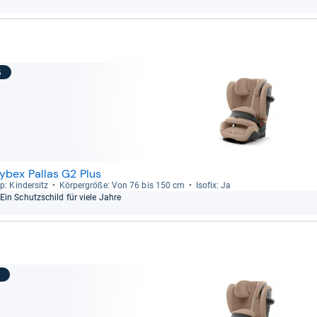
6
ybex Pallas G2 Plus
p: Kin­der­sitz
Kör­per­größe: Von 76 bis 150 cm
Iso­fix: Ja
Ein Schutz­schild für viele Jahre
7