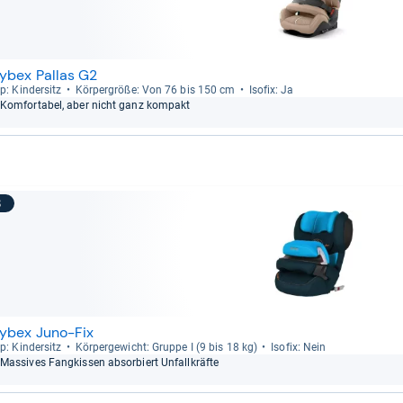
ybex Pallas G2
p: Kin­der­sitz
Kör­per­größe: Von 76 bis 150 cm
Iso­fix: Ja
Kom­for­ta­bel, aber nicht ganz kom­pakt
8
ybex Juno-Fix
p: Kin­der­sitz
Kör­per­ge­wicht: Gruppe I (9 bis 18 kg)
Iso­fix: Nein
Mas­si­ves Fang­kis­sen absor­biert Unfall­kräfte