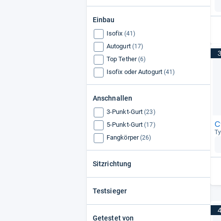
Einbau
Isofix
(41)
Autogurt
(17)
Top Tether
(6)
Isofix oder Autogurt
(41)
Anschnallen
3-Punkt-Gurt
(23)
C
5-Punkt-Gurt
(17)
Ty
Fangkörper
(26)
Sitzrichtung
Testsieger
Getestet von