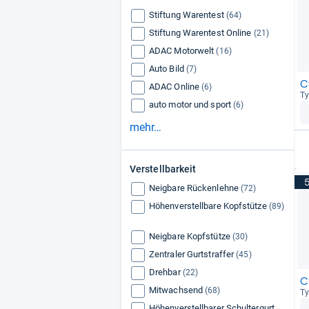
Stiftung Warentest
(64)
Stiftung Warentest Online
(21)
ADAC Motorwelt
(16)
Auto Bild
(7)
C
ADAC Online
(6)
Ty
auto motor und sport
(6)
mehr…
Verstellbarkeit
Neigbare Rückenlehne
(72)
Höhenverstellbare Kopfstütze
(89)
Neigbare Kopfstütze
(30)
Zentraler Gurtstraffer
(45)
Drehbar
(22)
C
Mitwachsend
(68)
Ty
Höhenverstellbarer Schultergurt