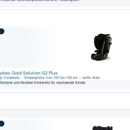
3
ybex Gold Solution G2 Plus
p: Kin­der­sitz
Kör­per­größe: Von 100 bis 150 cm
Iso­fix: Nein
Siche­rer und fle­xibler Kin­der­sitz für wach­sende Kin­der
4