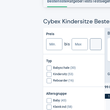
Bestenliste
Ratgeber
Tests
Testsiege
Cybex Kindersitze Beste
Min.
Max.
B
Preis
bis
Suche
Typ
Babyschale
(30)
G
Kindersitz
(53)
Reboarder
(16)
99 
Altersgruppe
1
Baby
(43)
Kleinkind
(58)