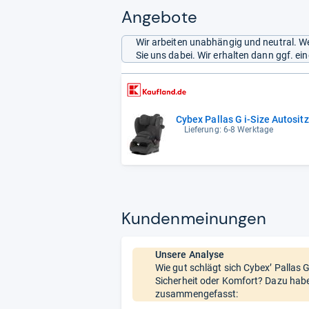
Angebote
Wir arbeiten unabhängig und neutral. We
Sie uns dabei. Wir erhalten dann ggf. e
Cybex Pallas G i-Size Autosit
Lieferung: 6-8 Werktage
Kun­den­mei­nun­gen
Unsere Analyse
Wie gut schlägt sich Cybex’ Pallas G
Sicherheit oder Komfort? Dazu habe
zusammengefasst: