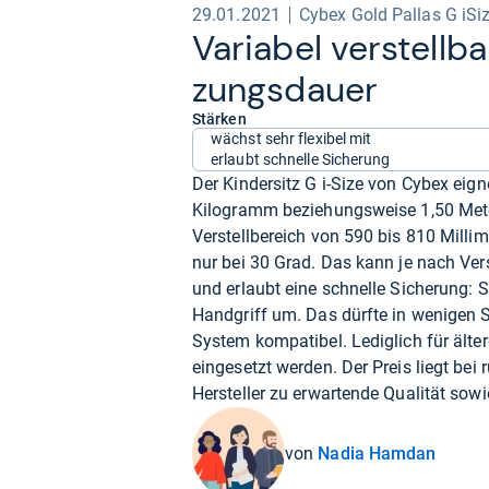
29.01.2021
Cybex Gold Pallas G iSi
Varia­bel ver­stell­b
zungs­dauer
Stärken
wächst sehr flexibel mit
erlaubt schnelle Sicherung
Der Kindersitz G i-Size von Cybex eign
Kilogramm beziehungsweise 1,50 Meter
Verstellbereich von 590 bis 810 Millime
nur bei 30 Grad. Das kann je nach Ve
und erlaubt eine schnelle Sicherung: 
Handgriff um. Das dürfte in wenigen Se
System kompatibel. Lediglich für älter
eingesetzt werden. Der Preis liegt bei
Hersteller zu erwartende Qualität sow
von
Nadia Hamdan