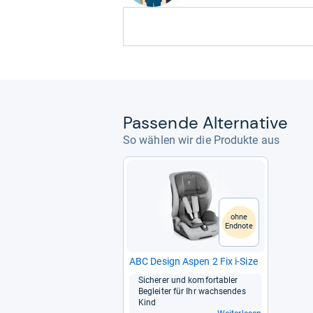
Pas­sende Alter­na­tive
So wählen wir die Produkte aus
ohne
Endnote
ABC Design Aspen 2 Fix i-​Size
Siche­rer und kom­for­ta­bler
Beglei­ter für Ihr wach­sen­des
Kind