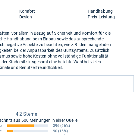
Komfort
Handhabung
Design
Preis-Leistung
haften, vor allem in Bezug auf Sicherheit und Komfort für die
nfache Handhabung beim Einbau sowie das ansprechende
uch negative Aspekte zu beachten, wie z.B. den mangelnden
gkeiten bei der Anpassbarkeit des Gurtsystems. Zusätzlich
mus sowie hohe Kosten ohne vollständige Funktionalität
der Kindersitz insgesamt eine beliebte Wahl bei vielen
kmale und Benutzerfreundlichkeit.
4,2 Sterne
schnitt aus
600 Meinungen in einer Quelle
e
396
(66%)
e
90
(15%)