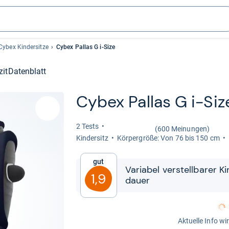
Cybex Kindersitze
Cybex Pallas G i-Size
zit
Datenblatt
Cybex Pal­las G i-​Siz
2 Tests
(600 Meinungen)
Kin­der­sitz
Kör­per­größe: Von 76 bis 150 cm
Gut
Varia­bel ver­stell­ba­rer K
1,9
dauer
Aktuelle Info wi