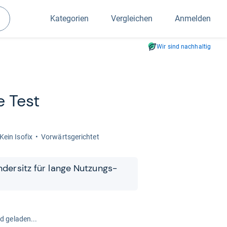
Kategorien
Vergleichen
Anmelden
Suchen
Wir sind nachhaltig
e Test
Kein Iso­fix
Vor­wärts­ge­rich­tet
in­der­sitz für lange Nut­zungs­
rd geladen...