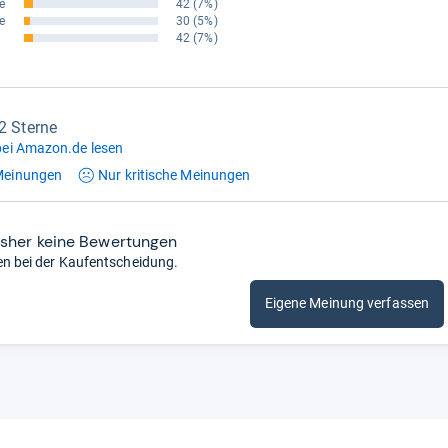
e
42
(7%)
e
30
(5%)
42
(7%)
,2 Sterne
ei Amazon.de lesen
einungen
Nur kritische
Meinungen
isher keine Bewertungen
en bei der Kaufentscheidung.
Eigene Meinung verfassen