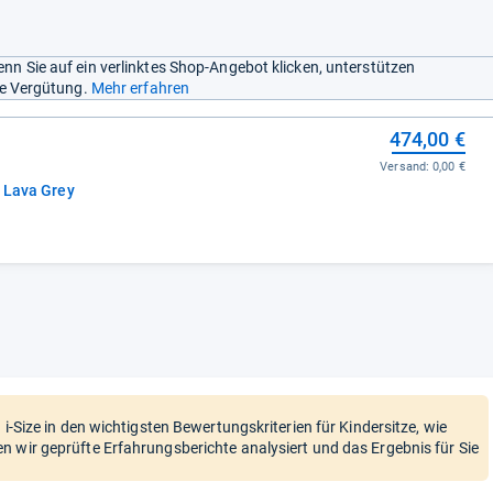
nn Sie auf ein verlinktes Shop-Angebot klicken, unterstützen
ine Vergütung.
Mehr erfahren
474,00 €
Versand:
0,00 €
z Lava Grey
 i-Size in den wichtigsten Bewertungskriterien für Kindersitze, wie
n wir geprüfte Erfahrungsberichte analysiert und das Ergebnis für Sie