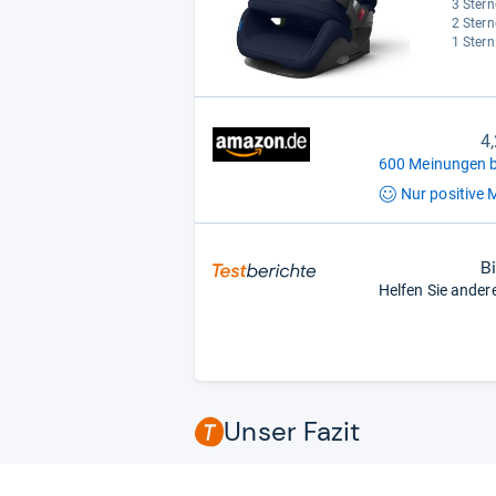
3 Stern
2 Stern
1 Stern
4
600 Meinungen b
Nur positive
M
B
Helfen Sie ander
Unser Fazit