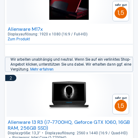
Sehr gut
1,5
Alienware M17x
Dis­pla­yauf­lö­sung: 1920 x 1080 (16:9 / Full-​HD)
Zum Produkt
Wir arbeiten unabhängig und neutral. Wenn Sie auf ein verlinktes Shop-
Angebot klicken, unterstützen Sie uns dabei. Wir erhalten dann ggf. eine
Vergütung.
Mehr erfahren
2
Sehr gut
1,5
Alienware 13 R3 (i7-7700HQ, Geforce GTX 1060, 16GB
RAM, 256GB SSD)
Dis­play­größe: 13,3"
Dis­pla­yauf­lö­sung: 2560 x 1440 (16:9 / Quad-​HD)
Pro­zes­sor: Intel Core i7-​7700HQ