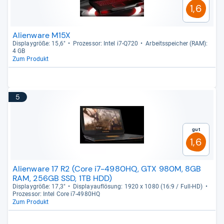
1,6
Alienware M15X
Dis­play­größe: 15,6"
Pro­zes­sor: Intel i7-​Q720
Arbeitsspei­cher (RAM):
4 GB
Zum Produkt
5
Gut
1,6
Alienware 17 R2 (Core i7-4980HQ, GTX 980M, 8GB
RAM, 256GB SSD, 1TB HDD)
Dis­play­größe: 17,3"
Dis­pla­yauf­lö­sung: 1920 x 1080 (16:9 / Full-​HD)
Pro­zes­sor: Intel Core i7-​4980HQ
Zum Produkt