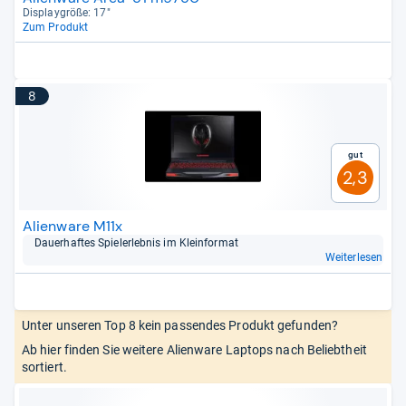
Dis­play­größe: 17"
Zum Produkt
8
Gut
2,3
Alienware M11x
Dau­er­haf­tes Spie­ler­leb­nis im Klein­for­mat
Weiterlesen
Unter unseren Top 8 kein passendes Produkt gefunden?
Ab hier finden Sie weitere Alienware Laptops nach Beliebtheit
sortiert.