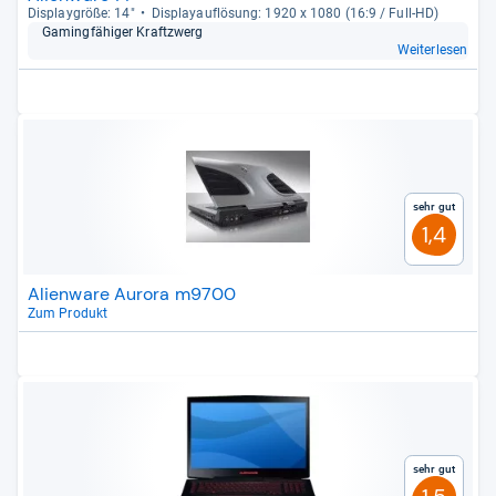
Dis­play­größe: 14"
Dis­pla­yauf­lö­sung: 1920 x 1080 (16:9 / Full-​HD)
Gaming­fä­hi­ger Kraft­zwerg
Weiterlesen
Sehr gut
1,4
Alienware Aurora m9700
Zum Produkt
Sehr gut