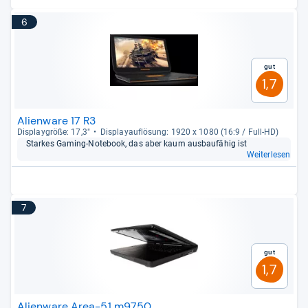
6
Gut
1,7
Alienware 17 R3
Dis­play­größe: 17,3"
Dis­pla­yauf­lö­sung: 1920 x 1080 (16:9 / Full-​HD)
Star­kes Gaming-​Note­book, das aber kaum aus­bau­fä­hig ist
Weiterlesen
7
Gut
1,7
Alienware Area-51 m9750