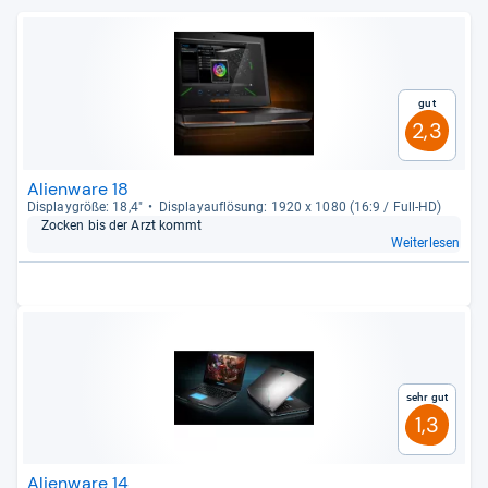
Gut
2,3
Alienware 18
Dis­play­größe: 18,4"
Dis­pla­yauf­lö­sung: 1920 x 1080 (16:9 / Full-​HD)
Zocken bis der Arzt kommt
Weiterlesen
Sehr gut
1,3
Alienware 14