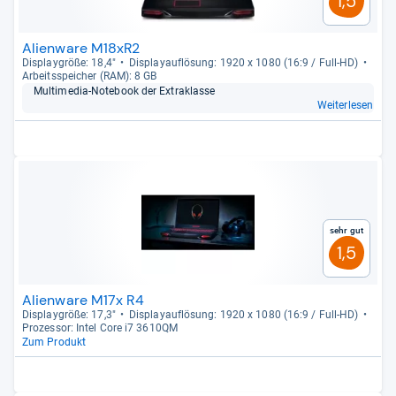
1,5
Alienware M18xR2
Dis­play­größe: 18,4"
Dis­pla­yauf­lö­sung: 1920 x 1080 (16:9 / Full-​HD)
Arbeitsspei­cher (RAM): 8 GB
Mul­ti­me­dia-​Note­book der Extra­klasse
Weiterlesen
Sehr gut
1,5
Alienware M17x R4
Dis­play­größe: 17,3"
Dis­pla­yauf­lö­sung: 1920 x 1080 (16:9 / Full-​HD)
Pro­zes­sor: Intel Core i7 3610QM
Zum Produkt