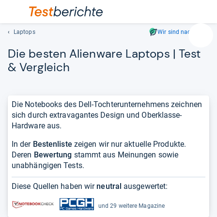
Laptops
Wir sind nachhaltig
Suc
Die bes­ten Ali­en­ware Lap­tops | Test
Geben
Sie
& Ver­gleich
mindest
drei
Zeichen
Die Notebooks des Dell-Tochterunternehmens zeichnen
ein.
sich durch extravagantes Design und Oberklasse-
Vorschl
Hardware aus.
erschei
automat
In der
Bestenliste
zeigen wir nur aktuelle Produkte.
und
Deren
Bewertung
stammt aus Meinungen sowie
lassen
unabhängigen Tests.
sich
mit
Diese Quellen haben wir
neutral
ausgewertet:
den
Pfeiltas
und 29 weitere Magazine
auswähl