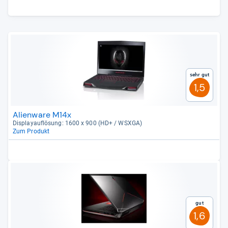
Sehr gut
1,5
Alienware M14x
Dis­pla­yauf­lö­sung: 1600 x 900 (HD+ / WSXGA)
Zum Produkt
Gut
1,6