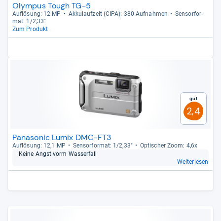
Olympus Tough TG-5
Auf­lö­sung: 12 MP
Akku­lauf­zeit (CIPA): 380 Auf­nah­men
Sen­sor­for­
mat: 1/2,33"
Zum Produkt
Gut
2,4
Panasonic Lumix DMC-FT3
Auf­lö­sung: 12,1 MP
Sen­sor­for­mat: 1/2,33"
Opti­scher Zoom: 4,6x
Keine Angst vorm Was­ser­fall
Weiterlesen