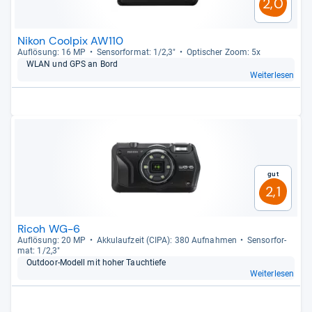
2,0
Nikon Coolpix AW110
Auf­lö­sung: 16 MP
Sen­sor­for­mat: 1/2,3"
Opti­scher Zoom: 5x
WLAN und GPS an Bord
Weiterlesen
Gut
2,1
Ricoh WG-6
Auf­lö­sung: 20 MP
Akku­lauf­zeit (CIPA): 380 Auf­nah­men
Sen­sor­for­
mat: 1/2,3"
Out­door-​Modell mit hoher Tauch­tiefe
Weiterlesen