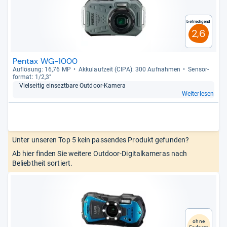
Befriedigend
2,6
Pentax WG-1000
Auf­lö­sung: 16,76 MP
Akku­lauf­zeit (CIPA): 300 Auf­nah­men
Sen­sor­
for­mat: 1/2,3"
Viel­sei­tig ein­sezt­bare Out­door-​Kamera
Weiterlesen
Unter unseren Top 5 kein passendes Produkt gefunden?
Ab hier finden Sie weitere Outdoor-Digitalkameras nach
Beliebtheit sortiert.
ohne