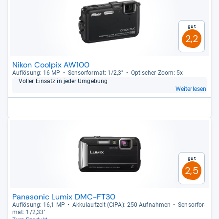
Gut
2,2
Nikon Coolpix AW100
Auf­lö­sung: 16 MP
Sen­sor­for­mat: 1/2,3"
Opti­scher Zoom: 5x
Vol­ler Ein­satz in jeder Umge­bung
Weiterlesen
Gut
2,5
Panasonic Lumix DMC-FT30
Auf­lö­sung: 16,1 MP
Akku­lauf­zeit (CIPA): 250 Auf­nah­men
Sen­sor­for­
mat: 1/2,33"