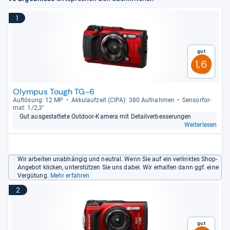
1
Gut
1,6
Olympus Tough TG-6
Auf­lö­sung: 12 MP
Akku­lauf­zeit (CIPA): 380 Auf­nah­men
Sen­sor­for­
mat: 1/2,3"
Gut aus­ge­stat­tete Out­door-​Kamera mit Detail­ver­bes­se­run­gen
Weiterlesen
Wir arbeiten unabhängig und neutral. Wenn Sie auf ein verlinktes Shop-
Angebot klicken, unterstützen Sie uns dabei. Wir erhalten dann ggf. eine
Vergütung.
Mehr erfahren
2
Gut