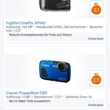
Gut
2,1
Fujifilm FinePix XP140
Auf­lö­sung: 16,4 MP
Akku­lauf­zeit (CIPA): 240 Auf­nah­men
Sen­sor­for­
mat: 1/2,3"
Robuste Kom­pakt­ka­mera für Piste und Strand
Weiterlesen
Gut
2,5
Canon PowerShot D30
Auf­lö­sung: 12 MP
Sen­sor­for­mat: 1/2,3"
Opti­scher Zoom: 5x
Bis 25 Meter Tiefe was­ser­dicht
Weiterlesen