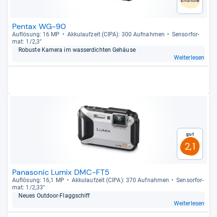
Endnote
Pentax WG-90
Auf­lö­sung: 16 MP
Akku­lauf­zeit (CIPA): 300 Auf­nah­men
Sen­sor­for­
mat: 1/2,3"
Robuste Kamera im was­ser­dich­ten Gehäuse
Weiterlesen
Gut
2,1
Panasonic Lumix DMC-FT5
Auf­lö­sung: 16,1 MP
Akku­lauf­zeit (CIPA): 370 Auf­nah­men
Sen­sor­for­
mat: 1/2,33"
Neues Out­door-​Flagg­schiff
Weiterlesen