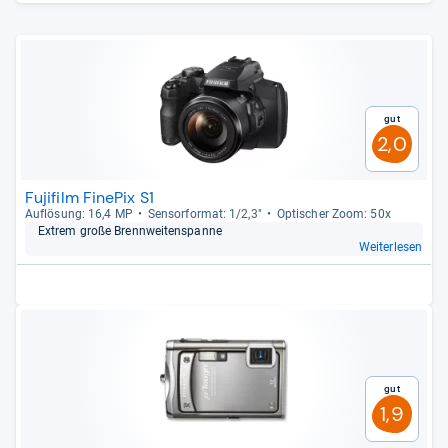
Gut
2,0
Fujifilm FinePix S1
Auf­lö­sung: 16,4 MP
Sen­sor­for­mat: 1/2,3"
Opti­scher Zoom: 50x
Extrem große Brenn­wei­ten­spanne
Weiterlesen
Gut
1,9