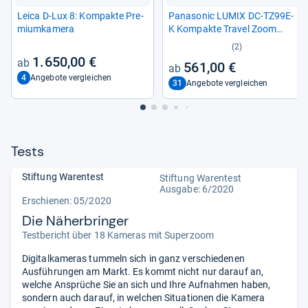
Leica D-​Lux 8: Kom­pakte Pre­
Pana­so­nic LUMIX DC-​TZ99E-​
mi­um­ka­mera
K Kom­pakte Tra­vel Zoom
Kamera
(2)
1.650,00 €
561,00 €
4
Angebote vergleichen
31
Angebote vergleichen
Tests
Stiftung Warentest
Stiftung Warentest
Ausgabe: 6/2020
Erschienen: 05/2020
Die Näherbringer
Testbericht über 18 Kameras mit Superzoom
Digitalkameras tummeln sich in ganz verschiedenen
Ausführungen am Markt. Es kommt nicht nur darauf an,
welche Ansprüche Sie an sich und Ihre Aufnahmen haben,
sondern auch darauf, in welchen Situationen die Kamera