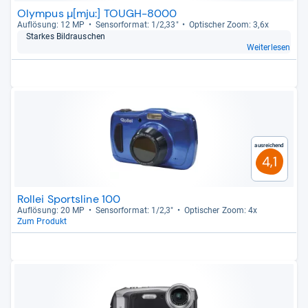
Olympus µ[mju:] TOUGH-8000
Auf­lö­sung: 12 MP
Sen­sor­for­mat: 1/2,33"
Opti­scher Zoom: 3,6x
Star­kes Bildrau­schen
Weiterlesen
Ausreichend
4,1
Rollei Sportsline 100
Auf­lö­sung: 20 MP
Sen­sor­for­mat: 1/2,3"
Opti­scher Zoom: 4x
Zum Produkt