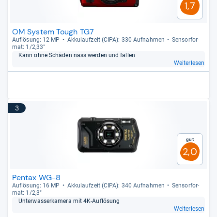
1,7
OM System Tough TG7
Auf­lö­sung: 12 MP
Akku­lauf­zeit (CIPA): 330 Auf­nah­men
Sen­sor­for­
mat: 1/2,33"
Kann ohne Schä­den nass wer­den und fal­len
Weiterlesen
3
Gut
2,0
Pentax WG-8
Auf­lö­sung: 16 MP
Akku­lauf­zeit (CIPA): 340 Auf­nah­men
Sen­sor­for­
mat: 1/2,3"
Unter­was­ser­ka­mera mit 4K-​Auf­lö­sung
Weiterlesen