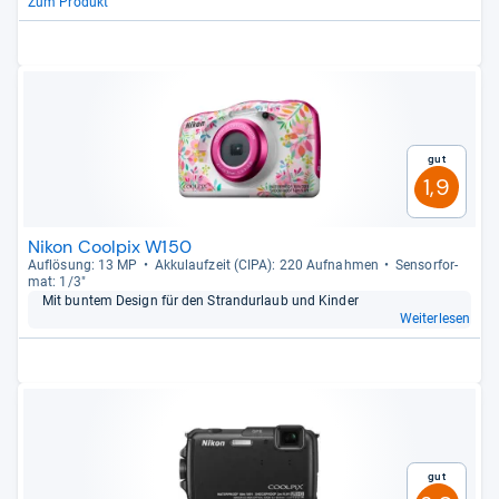
Zum Produkt
Gut
1,9
Nikon Coolpix W150
Auf­lö­sung: 13 MP
Akku­lauf­zeit (CIPA): 220 Auf­nah­men
Sen­sor­for­
mat: 1/3"
Mit bun­tem Design für den Strand­ur­laub und Kin­der
Weiterlesen
Gut