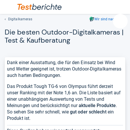
Digitalkameras
Wir sind nachhaltig
Suc
Die bes­ten Out­door-​Digi­tal­ka­me­ras |
Geben
Sie
Test & Kauf­be­ra­tung
mindest
drei
Zeichen
Dank einer Ausstattung, die für den Einsatz bei Wind
ein.
und Wetter geeignet ist, trotzen Outdoor-Digitalkameras
Vorschl
auch harten Bedingungen.
erschei
automat
Das Produkt Tough TG-6 von Olympus führt derzeit
und
unser Ranking mit der Note 1,6 an. Die Liste basiert auf
lassen
einer unabhängigen Auswertung von Tests und
sich
Meinungen und berücksichtigt nur
aktuelle Produkte
.
mit
So sehen Sie sehr schnell, wie
gut oder schlecht
ein
den
Produkt ist.
Pfeiltas
auswähl