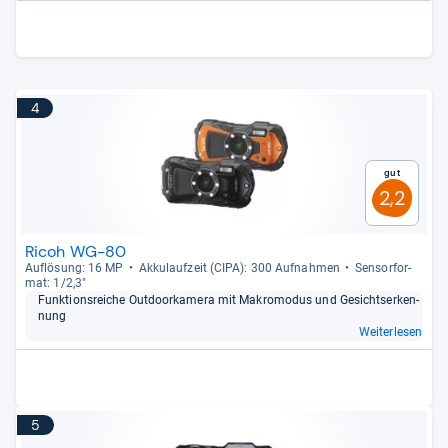
4
Gut
2,2
Ricoh WG-80
Auf­lö­sung: 16 MP
Akku­lauf­zeit (CIPA): 300 Auf­nah­men
Sen­sor­for­
mat: 1/2,3"
Funk­ti­ons­rei­che Out­door­ka­mera mit Makro­mo­dus und Gesichts­er­ken­
nung
Weiterlesen
5