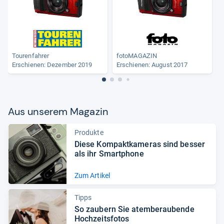
Tourenfahrer
fotoMAGAZIN
Erschienen: Dezember 2019
Erschienen: August 2017
Aus unse­rem Maga­zin
Produkte
Diese Kom­pakt­ka­me­ras sind bes­ser
als ihr Smart­phone
Zum Artikel
Tipps
So zau­bern Sie atem­be­rau­bende
Hoch­zeits­fo­tos