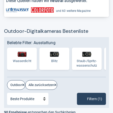
Diese Quellen haben wir
neutral
ausgewertet:
und 60 weitere Magazine
Outdoor-Digitalkameras Bestenliste
Beliebte Filter: Ausstattung
Was­ser­dicht
Blitz
Staub-​/Spritz­
Bild
was­ser­schutz
Outdoor
Alle zurücksetzen
Filtern (1)
90 Ergebnisse
entsprechen den Suchkriterien