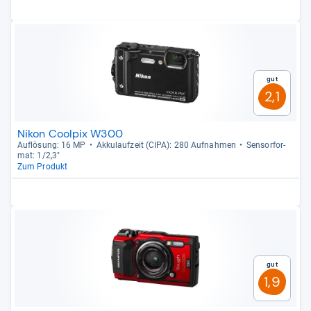
Gut
2,1
Nikon Coolpix W300
Auf­lö­sung: 16 MP
Akku­lauf­zeit (CIPA): 280 Auf­nah­men
Sen­sor­for­
mat: 1/2,3"
Zum Produkt
Gut
1,9