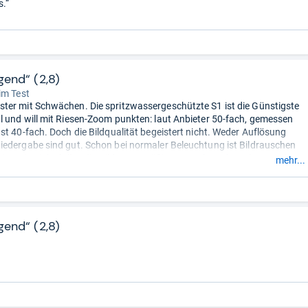
s.“
gend“ (2,8)
im Test
er mit Schwächen. Die spritzwassergeschützte S1 ist die Günstigste
 und will mit Riesen-Zoom punkten: laut Anbieter 50-fach, gemessen
st 40-fach. Doch die Bildqualität begeistert nicht. Weder Auflösung
edergabe sind gut. Schon bei normaler Beleuchtung ist Bildrauschen
i wenig Licht fallen die Bilder nur mäßig aus. Schwacher Blitz. Starke
mehr...
ßerung. Videos sehen bei normaler Beleuchtung gut aus, bei wenig
aum etwas zu erkennen. Der Ton ist blechern, laute Zoomgeräusche
n Mikrofonanschluss. Schnelle Reaktionszeiten, Monitor schwenkbar,
 Handbuch.“
gend“ (2,8)