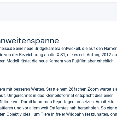
­wei­ten­spanne
m heise.de eine neue Bridgekamera entwickelt, die auf den Name
sie von der Bezeichnung an die X-S1, die es seit Anfang 2012 au
ren Modell rüstet die neue Kamera von Fujifilm aber erheblich
amera mit besseren Werten. Statt einem 26fachen Zoom wartet si
f. Umgerechnet in das Kleinbildformat entspricht dies einer
illimetern! Damit kann man Reportagen umsetzen, Architektur
aitieren und vor allem weit Entferntes nah heranholen. So eigne
ten Objektiv ideal, um Tiere in freier Wildbahn festzuhalten, oh