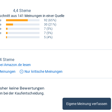
4,4 Sterne
schnitt aus
141 Meinungen in einer Quelle
e
92
(65%)
e
30
(21%)
e
7
(5%)
e
7
(5%)
5
(4%)
,4 Sterne
ei Amazon.de lesen
einungen
Nur kritische
Meinungen
isher keine Bewertungen
en bei der Kaufentscheidung.
Eigene Meinung verfassen