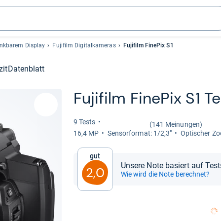
enkbarem Display
Fujifilm Digitalkameras
Fujifilm FinePix S1
zit
Datenblatt
Fuji­film Fine­Pix S1 T
9 Tests
(141 Meinungen)
16,4 MP
Sen­sor­for­mat: 1/2,3"
Opti­scher Z
Gut
Unsere Note basiert auf Tes
2,0
Wie wird die Note berechnet?