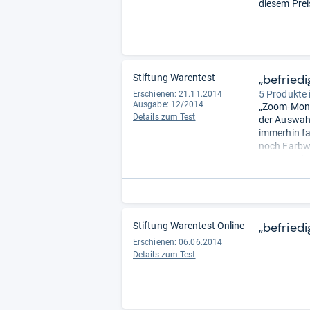
diesem Prei
„befriedi
Stiftung Warentest
5 Produkte 
Erschienen: 21.11.2014
Ausgabe: 12/2014
„Zoom-Monst
Details zum Test
der Auswahl
immerhin fa
noch Farbwi
zu sehen, be
Makrovergrö
Licht ist k
stören; kei
sehr gutes
„befriedi
Stiftung Warentest Online
Erschienen: 06.06.2014
Details zum Test