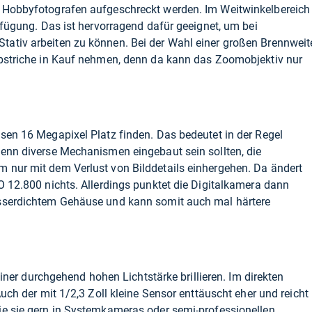
 Hobbyfotografen aufgeschreckt werden. Im Weitwinkelbereich
rfügung. Das ist hervorragend dafür geeignet, um bei
ativ arbeiten zu können. Bei der Wahl einer großen Brennweit
Abstriche in Kauf nehmen, denn da kann das Zoomobjektiv nur
sen 16 Megapixel Platz finden. Das bedeutet in der Regel
wenn diverse Mechanismen eingebaut sein sollten, die
 nur mit dem Verlust von Bilddetails einhergehen. Da ändert
O 12.800 nichts. Allerdings punktet die Digitalkamera dann
asserdichtem Gehäuse und kann somit auch mal härtere
 einer durchgehend hohen Lichtstärke brillieren. Im direkten
Auch der mit 1/2,3 Zoll kleine Sensor enttäuscht eher und reicht
ie sie gern in Systemkameras oder semi-professionellen