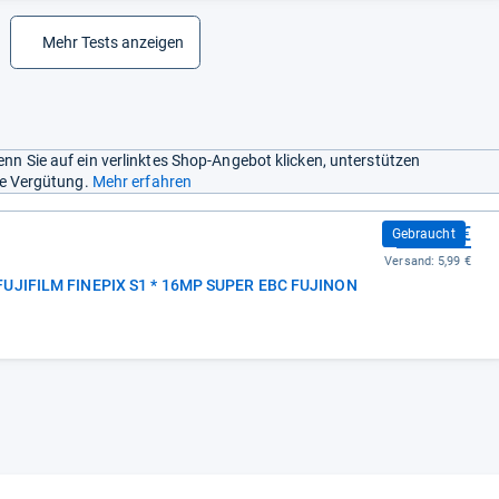
Mehr Tests anzeigen
nn Sie auf ein verlinktes Shop-Angebot klicken, unterstützen
ine Vergütung.
Mehr erfahren
159,00 €
Gebraucht
Versand:
5,99 €
 FUJIFILM FINEPIX S1 * 16MP SUPER EBC FUJINON