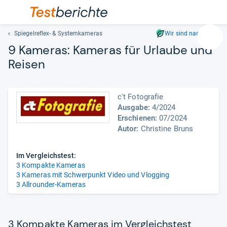
Spiegelreflex- & Systemkameras
Wir sind nachhaltig
Suc
9 Kame­ras:
Kame­ras für Urlaube und
Geben
Rei­sen
Sie
mindest
drei
c't Fotografie
Zeichen
Ausgabe:
4/2024
ein.
Erschienen:
07/2024
Vorschl
Autor:
Christine Bruns
erschei
automat
und
Im Vergleichstest:
3 Kompakte Kameras
lassen
3 Kameras mit Schwerpunkt Video und Vlogging
sich
3 Allrounder-Kameras
mit
den
Pfeiltas
auswähl
3 Kompakte Kameras im Vergleichstest