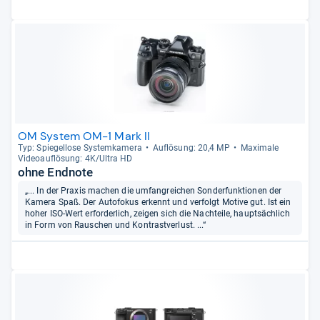
OM System OM-1 Mark II
Typ: Spie­gel­lose Sys­tem­ka­mera
Auf­lö­sung: 20,4 MP
Maxi­male
Videoauf­lö­sung: 4K/Ultra HD
ohne Endnote
„... In der Praxis machen die umfangreichen Sonderfunktionen der
Kamera Spaß. Der Autofokus erkennt und verfolgt Motive gut. Ist ein
hoher ISO-Wert erforderlich, zeigen sich die Nachteile, hauptsächlich
in Form von Rauschen und Kontrastverlust. ...“