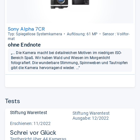
Sony Alpha 7CR
Typ: Spie­gel­lose Sys­tem­ka­mera
Auf­lö­sung: 61 MP
Sen­sor : Voll­for­
mat
ohne Endnote
„... Die Kamera macht bei detailreichen Motiven im niedrigen ISO-
Bereich Spaß. Wir haben Wald und Wiesen im Morgenlicht
fotografiert. Die wunderbare Stimmung, Spinnweben und Tautropfen
gibt die Kamera hervorragend wieder. ...“
Tests
Stiftung Warentest
Stiftung Warentest
Ausgabe: 12/2022
Erschienen: 11/2022
Schrei vor Glück
Testbericht über 44 Kameras