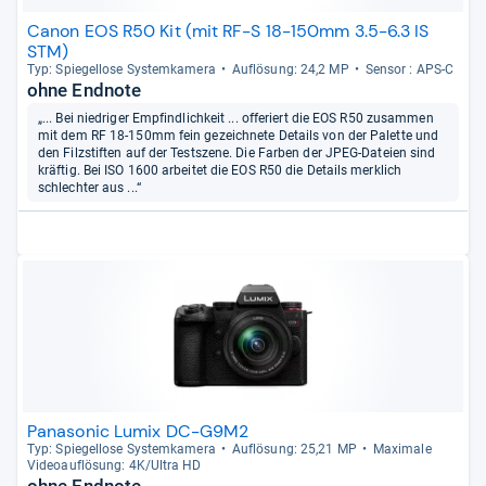
Canon EOS R50 Kit (mit RF-S 18-150mm 3.5-6.3 IS
STM)
Typ: Spie­gel­lose Sys­tem­ka­mera
Auf­lö­sung: 24,2 MP
Sen­sor : APS-​C
ohne Endnote
„... Bei niedriger Empfindlichkeit ... offeriert die EOS R50 zusammen
mit dem RF 18-150mm fein gezeichnete Details von der Palette und
den Filzstiften auf der Testszene. Die Farben der JPEG-Dateien sind
kräftig. Bei ISO 1600 arbeitet die EOS R50 die Details merklich
schlechter aus ...“
Panasonic Lumix DC-G9M2
Typ: Spie­gel­lose Sys­tem­ka­mera
Auf­lö­sung: 25,21 MP
Maxi­male
Videoauf­lö­sung: 4K/Ultra HD