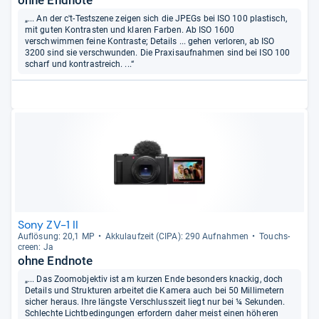
ohne Endnote
„... An der c't-Testszene zeigen sich die JPEGs bei ISO 100 plastisch,
mit guten Kontrasten und klaren Farben. Ab ISO 1600
verschwimmen feine Kontraste; Details ... gehen verloren, ab ISO
3200 sind sie verschwunden. Die Praxisaufnahmen sind bei ISO 100
scharf und kontrastreich. ...“
Sony ZV-1 II
Auf­lö­sung: 20,1 MP
Akku­lauf­zeit (CIPA): 290 Auf­nah­men
Touch­s­
creen: Ja
ohne Endnote
„... Das Zoomobjektiv ist am kurzen Ende besonders knackig, doch
Details und Strukturen arbeitet die Kamera auch bei 50 Millimetern
sicher heraus. Ihre längste Verschlusszeit liegt nur bei ¼ Sekunden.
Schlechte Lichtbedingungen erfordern daher meist einen höheren