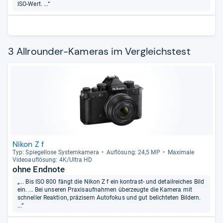
ISO-Wert. ...“
3 Allrounder-Kameras im Vergleichstest
Nikon Z f
Typ: Spie­gel­lose Sys­tem­ka­mera
Auf­lö­sung: 24,5 MP
Maxi­male
Videoauf­lö­sung: 4K/Ultra HD
ohne Endnote
„... Bis ISO 800 fängt die Nikon Z f ein kontrast- und detailreiches Bild
ein. ... Bei unseren Praxisaufnahmen überzeugte die Kamera mit
schneller Reaktion, präzisem Autofokus und gut belichteten Bildern.
...“