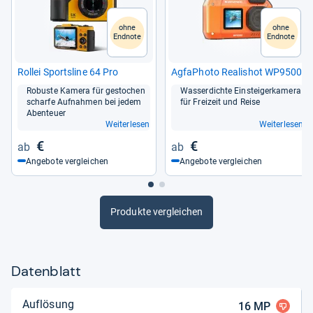
ohne
ohne
Endnote
Endnote
Rol­lei Sports­line 64 Pro
Agfa­Photo Rea­lis­hot WP9500
Robuste Kamera für gesto­chen
Was­ser­dichte Ein­stei­ger­ka­mera
scharfe Auf­nah­men bei jedem
für Frei­zeit und Reise
Aben­teuer
Weiterlesen
Weiterlesen
€
€
Angebote vergleichen
Angebote vergleichen
Produkte vergleichen
Datenblatt
Auflösung
16
MP