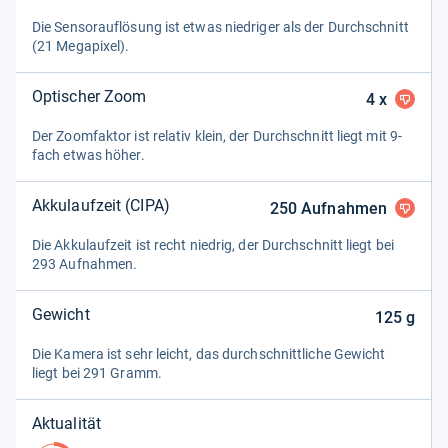
Die Sen­sorauf­lö­sung ist etwas nied­ri­ger als der Durch­schnitt
(21 Mega­pi­xel).
Optischer Zoom
4
x
Der Zoom­fak­tor ist rela­tiv klein, der Durch­schnitt liegt mit 9-​
fach etwas höher.
Akkulaufzeit (CIPA)
250
Aufnahmen
Die Akku­lauf­zeit ist recht nied­rig, der Durch­schnitt liegt bei
293 Auf­nah­men.
Gewicht
125
g
Die Kamera ist sehr leicht, das durch­schnitt­li­che Gewicht
liegt bei 291 Gramm.
Aktualität