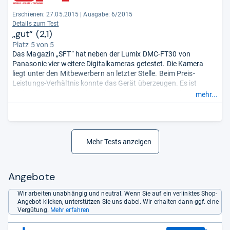
Erschienen: 27.05.2015
|
Ausgabe: 6/2015
Details zum Test
„gut“ (2,1)
Platz 5 von 5
Das Magazin „SFT“ hat neben der Lumix DMC-FT30 von
Panasonic vier weitere Digitalkameras getestet. Die Kamera
liegt unter den Mitbewerbern an letzter Stelle. Beim Preis-
Leistungs-Verhältnis konnte das Gerät überzeugen. Es ist
zudem kompakter als die anderen Fotoapparate und sehr
mehr...
robust. Das Gerät kann bis zu acht Metern Tauchtiefe
eingesetzt werden und hält Stürzen aus eineinhalb Metern Höhe
sowie Temperaturen zwischen minus zehn und plus 40 Grad
Stand. Das Metallgehäuse erhält gute Noten. Die Menüs sind
nach Einschätzung der Redaktion sinnvoll strukturiert. Es gibt
Mehr Tests anzeigen
Optionen sowohl für Anfänger als auch für Fortgeschrittene.
Die Tester bemängeln allerdings, dass die Bedienbarkeit durch
Angebote
die kleinen Knöpfe suboptimal ist. Im Vergleich zu anderen
Geräten sind WLAN, GPS und Full HD nicht verfügbar. Videos
Wir arbeiten unabhängig und neutral. Wenn Sie auf ein verlinktes Shop-
nimmt die Kamera nur in HD auf, die Aufnahmen sind zudem
Angebot klicken, unterstützen Sie uns dabei. Wir erhalten dann ggf. eine
von schlechter Qualität. Auch Blickwinkel-Stabilität und
Vergütung.
Mehr erfahren
Reaktionszeit des TFT-Displays lassen zu wünschen übrig.