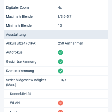
Digitaler Zoom
4x
Maximale Blende
f/3,9-5,7
Minimale Blende
13
Ausstattung
Akkulaufzeit (CIPA)
250 Aufnahmen
vorhanden
Autofokus
vorhanden
Gesichtserkennung
vorhanden
Szenenerkennung
Serienbildgeschwindigkeit
1 B/s
(Max.)
Konnektivität
fehlt
WLAN
NFC