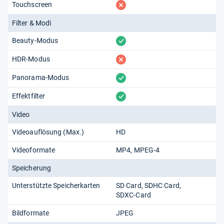
fehlt
Touchscreen
Filter & Modi
vorhanden
Beauty-Modus
fehlt
HDR-Modus
vorhanden
Panorama-Modus
vorhanden
Effektfilter
Video
Videoauflösung (Max.)
HD
Videoformate
MP4
MPEG-4
Speicherung
Unterstützte Speicherkarten
SD Card
SDHC Card
SDXC-Card
Bildformate
JPEG