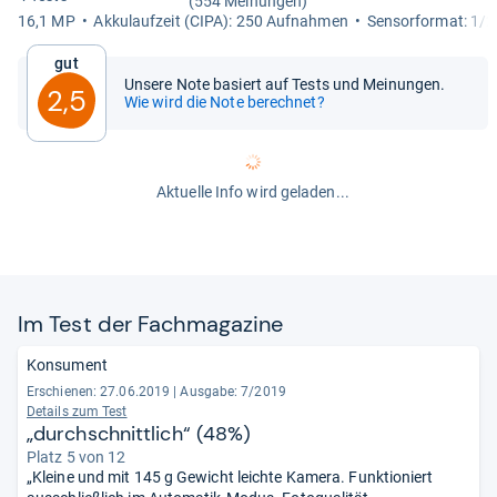
(554 Meinungen)
16,1 MP
Akku­lauf­zeit (CIPA): 250 Auf­nah­men
Sen­sor­for­mat: 1/2
Gut
Unsere Note basiert auf Tests und Meinungen.
2,5
Wie wird die Note berechnet?
Aktuelle Info wird geladen...
Im Test der Fach­ma­ga­zine
Konsument
Erschienen: 27.06.2019
|
Ausgabe: 7/2019
Details zum Test
„durchschnittlich“ (48%)
Platz 5 von 12
„Kleine und mit 145 g Gewicht leichte Kamera. Funktioniert