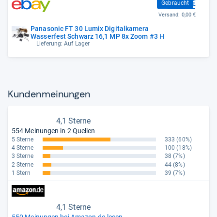
79,77 €
Gebraucht
Versand:
0,00 €
Panasonic FT 30 Lumix Digitalkamera
Wasserfest Schwarz 16,1 MP 8x Zoom #3 H
Lieferung: Auf Lager
Kun­den­mei­nun­gen
4,1 Sterne
554 Meinungen in 2 Quellen
5 Sterne
333
(60%)
4 Sterne
100
(18%)
3 Sterne
38
(7%)
2 Sterne
44
(8%)
1 Stern
39
(7%)
4,1 Sterne
550 Meinungen bei Amazon.de lesen