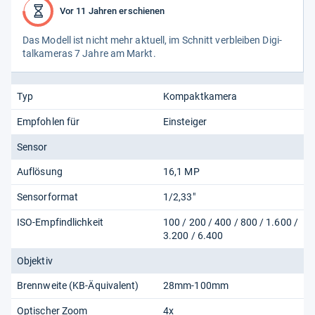
Vor 11 Jahren erschienen
Das Modell ist nicht mehr aktu­ell, im Schnitt ver­blei­ben Digi­
tal­ka­me­ras 7 Jahre am Markt.
Typ
Kompaktkamera
Empfohlen für
Einsteiger
Sensor
Auflösung
16,1 MP
Sensorformat
1/2,33"
ISO-Empfindlichkeit
100 / 200 / 400 / 800 / 1.600 /
3.200 / 6.400
Objektiv
Brennweite (KB-Äquivalent)
28mm-100mm
Optischer Zoom
4x