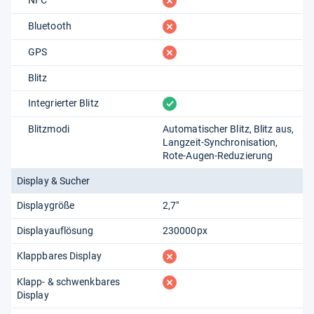
fehlt
fehlt
Bluetooth
fehlt
GPS
Blitz
vorhanden
Integrierter Blitz
Blitzmodi
Automatischer Blitz
Blitz aus
Langzeit-Synchronisation
Rote-Augen-Reduzierung
Display & Sucher
Displaygröße
2,7"
Displayauflösung
230000px
fehlt
Klappbares Display
fehlt
Klapp- & schwenkbares
Display