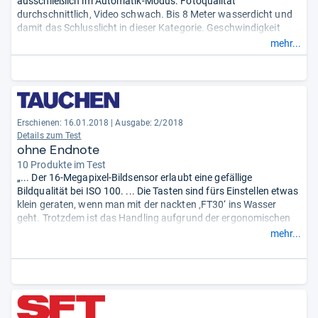
ausschließlich im Automatik-Modus. Fotoqualität
durchschnittlich, Video schwach. Bis 8 Meter wasserdicht und
damit das Schlusslicht in dieser Kategorie. Geschwindigkeit
(Auslöseverzögerung, Einschaltzeit) annehmbar. Besonderheit:
mehr...
Taschenlampenfunktion, auch zur Ausleuchtung von
Unterwasseraufnahmen. Preislich eines der günstigsten
Modelle im Test.“
Erschienen: 16.01.2018
|
Ausgabe: 2/2018
Details zum Test
ohne Endnote
10 Produkte im Test
„... Der 16-Megapixel-Bildsensor erlaubt eine gefällige
Bildqualität bei ISO 100. ... Die Tasten sind fürs Einstellen etwas
klein geraten, wenn man mit der nackten ‚FT30‘ ins Wasser
geht. Trotzdem ist das Handling aufgrund der ergonomischen
Form recht gut. Das 4-fache Zoom (28–100 mm) steht für eine
mehr...
gute Optik. Erstaunlich ist die Akku-Kapazität, die für über 110
Minuten Video oder mehr als 400 Bilder steht. ...“