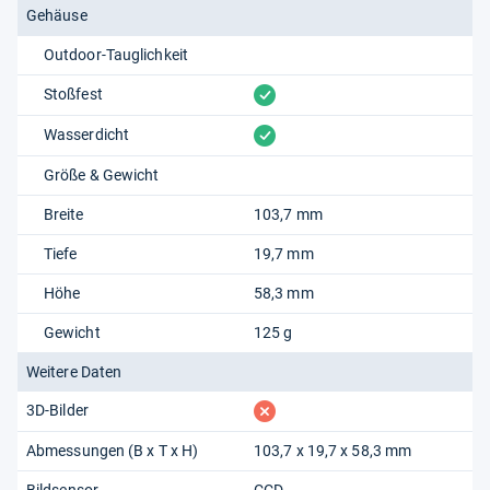
Gehäuse
Outdoor-Tauglichkeit
vorhanden
Stoßfest
vorhanden
Wasserdicht
Größe & Gewicht
Breite
103,7 mm
Tiefe
19,7 mm
Höhe
58,3 mm
Gewicht
125 g
Weitere Daten
fehlt
3D-Bilder
Abmessungen (B x T x H)
103,7 x 19,7 x 58,3 mm
Bildsensor
CCD