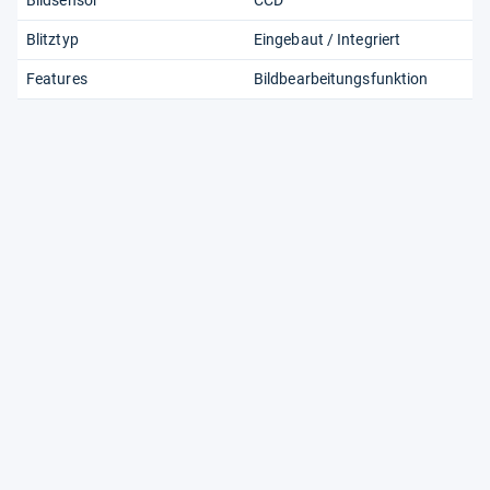
Blitztyp
Eingebaut / Integriert
Features
Bildbearbeitungsfunktion
Interner Speicher
220 MB
Outdooreigenschaften
Staubgeschützt
Spritzwassergeschützt
Wasserdichtes Gehäuse
mehr...
Weiterführende Informationen zum Thema Panasonic Lumix DMC-
FT30 können Sie direkt beim Hersteller unter
panasonic.com
finden.
Pas­sende Bes­ten­lis­ten
Digitalkameras
Digitalkameras mi
Bildstabilisator