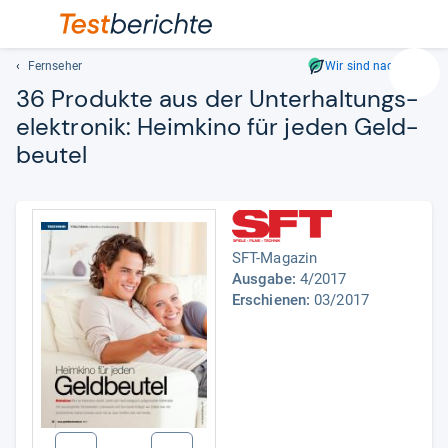
Fernseher
Wir sind nachhaltig
Suc
36 Pro­dukte aus der Unter­hal­tungs­
Geben
elek­tro­nik:
Heim­kino für jeden Geld­
Sie
beu­tel
mindest
drei
Zeichen
ein.
Vorschl
SFT-Magazin
erschei
Ausgabe:
4/2017
automat
Erschienen:
03/2017
und
lassen
sich
mit
den
Pfeiltas
auswähl