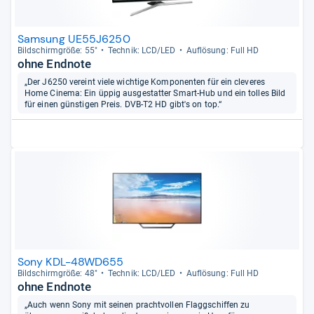
Samsung UE55J6250
Bild­schirm­größe: 55"
Tech­nik: LCD/LED
Auf­lö­sung: Full HD
ohne Endnote
„Der J6250 vereint viele wichtige Komponenten für ein cleveres
Home Cinema: Ein üppig ausgestatter Smart-Hub und ein tolles Bild
für einen günstigen Preis. DVB-T2 HD gibt's on top.“
Sony KDL-48WD655
Bild­schirm­größe: 48"
Tech­nik: LCD/LED
Auf­lö­sung: Full HD
ohne Endnote
„Auch wenn Sony mit seinen prachtvollen Flaggschiffen zu