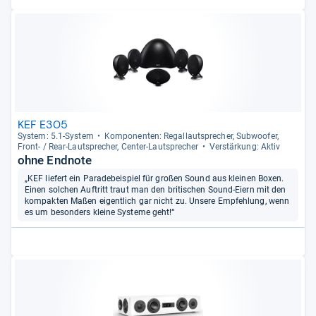
KEF E305
Sys­tem: 5.1-​Sys­tem
Kom­po­nen­ten: Regal­laut­spre­cher, Sub­woofer,
Front-​ / Rear-​Laut­spre­cher, Cen­ter-​Laut­spre­cher
Ver­stär­kung: Aktiv
ohne Endnote
„KEF liefert ein Paradebeispiel für großen Sound aus kleinen Boxen.
Einen solchen Auftritt traut man den britischen Sound-Eiern mit den
kompakten Maßen eigentlich gar nicht zu. Unsere Empfehlung, wenn
es um besonders kleine Systeme geht!“