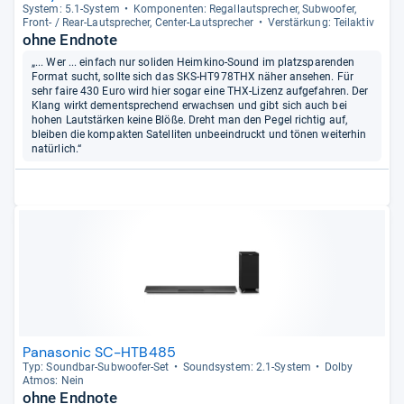
Sys­tem: 5.1-​Sys­tem
Kom­po­nen­ten: Regal­laut­spre­cher, Sub­woofer,
Front-​ / Rear-​Laut­spre­cher, Cen­ter-​Laut­spre­cher
Ver­stär­kung: Teilak­tiv
ohne Endnote
„... Wer ... einfach nur soliden Heimkino-Sound im platzsparenden
Format sucht, sollte sich das SKS-HT978THX näher ansehen. Für
sehr faire 430 Euro wird hier sogar eine THX-Lizenz aufgefahren. Der
Klang wirkt dementsprechend erwachsen und gibt sich auch bei
hohen Lautstärken keine Blöße. Dreht man den Pegel richtig auf,
bleiben die kompakten Satelliten unbeeindruckt und tönen weiterhin
natürlich.“
Panasonic SC-HTB485
Typ: Sound­bar-​Sub­woofer-​Set
Sound­sys­tem: 2.1-​Sys­tem
Dolby
Atmos: Nein
ohne Endnote