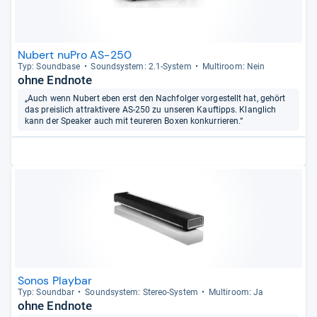
Nubert nuPro AS-250
Typ: Sound­base
Sound­sys­tem: 2.1-​Sys­tem
Mul­ti­room: Nein
ohne Endnote
„Auch wenn Nubert eben erst den Nachfolger vorgestellt hat, gehört
das preislich attraktivere AS-250 zu unseren Kauftipps. Klanglich
kann der Speaker auch mit teureren Boxen konkurrieren.“
Sonos Playbar
Typ: Sound­bar
Sound­sys­tem: Ste­reo-​Sys­tem
Mul­ti­room: Ja
ohne Endnote