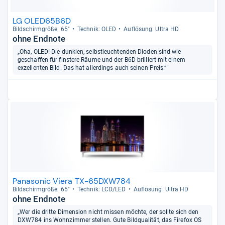
LG OLED65B6D
Bild­schirm­größe: 65"
Tech­nik: OLED
Auf­lö­sung: Ultra HD
ohne Endnote
„Oha, OLED! Die dunklen, selbstleuchtenden Dioden sind wie
geschaffen für finstere Räume und der B6D brilliert mit einem
exzellenten Bild. Das hat allerdings auch seinen Preis.“
Panasonic Viera TX-65DXW784
Bild­schirm­größe: 65"
Tech­nik: LCD/LED
Auf­lö­sung: Ultra HD
ohne Endnote
„Wer die dritte Dimension nicht missen möchte, der sollte sich den
DXW784 ins Wohnzimmer stellen. Gute Bildqualität, das Firefox OS