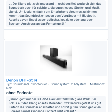
„... Der Klang gibt sich insgesamt ... recht gesittet, wodurch sich das
Sounddeck auch für seichtere, dialoggetriebene Streifen und Musik
eignet. Um Lieder einfach vom Smartphone streamen zu können,
kommt das Sounddeck entgegen dem Vorgänger mit Bluetooth.
Abseits davon findet es per optischer, koaxialer oder analoger
Buchsen Anschluss an das Fernsehgerät.“
Denon DHT-S514
Typ: Sound­bar-​Sub­woofer-​Set
Sound­sys­tem: 2.1-​Sys­tem
Mul­ti­room:
Nein
ohne Endnote
„Denon geht mit der DHT-S514 äußerst zielstrebig ans Werk. Der
Fokus auf den Klang abseits störender Extrafeatures gefällt uns gut.
Einfach die Soundbar anschalten und sofort guten Sound genießen
– dieses simpel klingende Konzept geht voll auf.“