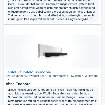
„... Mit der Cinebar 52 liefert Ihnen Teufel einen Entertainer erster
Güte. Das mit der bekannten Kinolizenz ausgestattete System fühlt
sich erst richtig wohl, wenn es dem Zuhörer brachialen Actionsound
entgegenfeuern darf. Dabei tönen die sieben nach vorne strahlenden
Treiber jedoch nicht nur laut und effektreich, sondern glänzen auch
in ruhigeren Passagen mit einer natürlichen Dialogwiedergabe. ...“
Teufel Raumfeld Soundbar
Typ: Sound­bar-​Sub­woofer-​Set
Sound­sys­tem: 6.1-​Sys­tem
Mul­ti­room:
Ja
ohne Endnote
„Neben einem saftigen Kinosound beherrscht das Raumfeld-Modell
auch Musikstreaming über WLAN. Begeistern kann das Set aus
Subwoofer und Soundbar zudem mit seinem Design. Die robusten
Metallgehäuse mit edlen Schleifflächen wollen im Wohnzimmer stolz
präsentiert werden, wenngleich man die äußerst flache Bassleiste