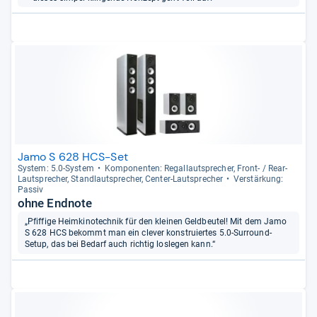
Jamo S 628 HCS-Set
Sys­tem: 5.0-​Sys­tem
Kom­po­nen­ten: Regal­laut­spre­cher, Front-​ / Rear-​
Laut­spre­cher, Stand­laut­spre­cher, Cen­ter-​Laut­spre­cher
Ver­stär­kung:
Pas­siv
ohne Endnote
„Pfiffige Heimkinotechnik für den kleinen Geldbeutel! Mit dem Jamo
S 628 HCS bekommt man ein clever konstruiertes 5.0-Surround-
Setup, das bei Bedarf auch richtig loslegen kann.“