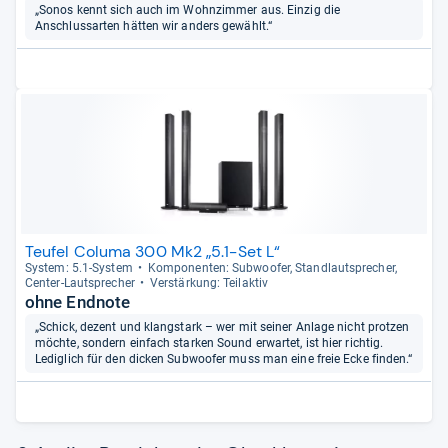
„Sonos kennt sich auch im Wohnzimmer aus. Einzig die
Anschlussarten hätten wir anders gewählt.“
Teufel Columa 300 Mk2 „5.1-Set L“
Sys­tem: 5.1-​Sys­tem
Kom­po­nen­ten: Sub­woofer, Stand­laut­spre­cher,
Cen­ter-​Laut­spre­cher
Ver­stär­kung: Teilak­tiv
ohne Endnote
„Schick, dezent und klangstark – wer mit seiner Anlage nicht protzen
möchte, sondern einfach starken Sound erwartet, ist hier richtig.
Lediglich für den dicken Subwoofer muss man eine freie Ecke finden.“