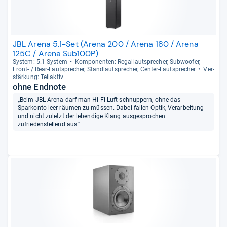
JBL Arena 5.1-Set (Arena 200 / Arena 180 / Arena
125C / Arena Sub100P)
Sys­tem: 5.1-​Sys­tem
Kom­po­nen­ten: Regal­laut­spre­cher, Sub­woofer,
Front-​ / Rear-​Laut­spre­cher, Stand­laut­spre­cher, Cen­ter-​Laut­spre­cher
Ver­
stär­kung: Teilak­tiv
ohne Endnote
„Beim JBL Arena darf man Hi-Fi-Luft schnuppern, ohne das
Sparkonto leer räumen zu müssen. Dabei fallen Optik, Verarbeitung
und nicht zuletzt der lebendige Klang ausgesprochen
zufriedenstellend aus.“