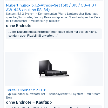
Nubert nuBox 5.1.2-Atmos-Set (513 / 313 / CS-413 /
AW-443 / nuLine RS-54)
Sys­tem: 5.1.2-​Sys­tem
Kom­po­nen­ten: Wand-​Laut­spre­cher, Regal­laut­
spre­cher, Sub­woofer, Front-​ / Rear-​Laut­spre­cher, Stand­laut­spre­cher, Cen­
ter-​Laut­spre­cher
Ver­stär­kung: Teilak­tiv
ohne Endnote
„... Bei Nuberts nuBox-Reihe darf man dabei nicht nur besten Klang,
sondern auch Flexibilität erwarten. ...“
Teufel Cinebar 52 THX
Typ: Sound­bar-​Sub­woofer-​Set
Sound­sys­tem: 2.1-​Sys­tem
Mul­ti­room:
Nein
ohne Endnote – Kauftipp