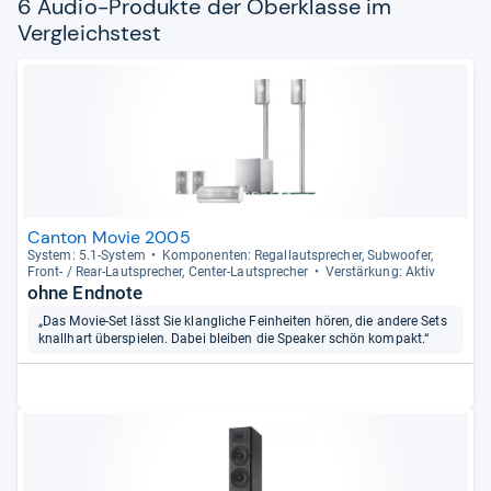
6 Audio-Produkte der Oberklasse im
Vergleichstest
Canton Movie 2005
Sys­tem: 5.1-​Sys­tem
Kom­po­nen­ten: Regal­laut­spre­cher, Sub­woofer,
Front-​ / Rear-​Laut­spre­cher, Cen­ter-​Laut­spre­cher
Ver­stär­kung: Aktiv
ohne Endnote
„Das Movie-Set lässt Sie klangliche Feinheiten hören, die andere Sets
knallhart überspielen. Dabei bleiben die Speaker schön kompakt.“