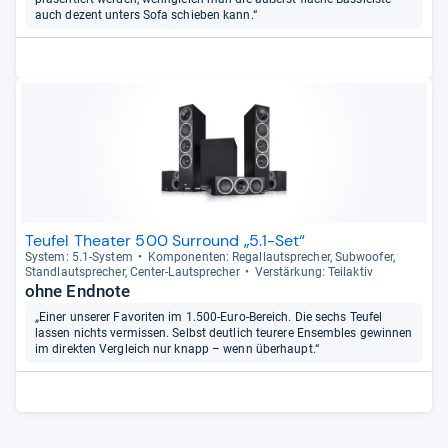
auch dezent unters Sofa schieben kann.“
Teufel Theater 500 Surround „5.1-Set“
Sys­tem: 5.1-​Sys­tem
Kom­po­nen­ten: Regal­laut­spre­cher, Sub­woofer,
Stand­laut­spre­cher, Cen­ter-​Laut­spre­cher
Ver­stär­kung: Teilak­tiv
ohne Endnote
„Einer unserer Favoriten im 1.500-Euro-Bereich. Die sechs Teufel
lassen nichts vermissen. Selbst deutlich teurere Ensembles gewinnen
im direkten Vergleich nur knapp – wenn überhaupt.“