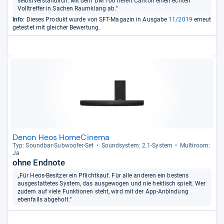
selbstverständlich. Mit dem DM 100 liefert Canton einen echten
Volltreffer in Sachen Raumklang ab.“
Info:
Dieses Produkt wurde von SFT-Magazin in Ausgabe
11/2019
erneut
getestet mit gleicher Bewertung.
Denon Heos HomeCinema
Typ: Sound­bar-​Sub­woofer-​Set
Sound­sys­tem: 2.1-​Sys­tem
Mul­ti­room:
Ja
ohne Endnote
„Für Heos-Besitzer ein Pflichtkauf. Für alle anderen ein bestens
ausgestattetes System, das ausgewogen und nie hektisch spielt. Wer
zudem auf viele Funktionen steht, wird mit der App-Anbindung
ebenfalls abgeholt.“