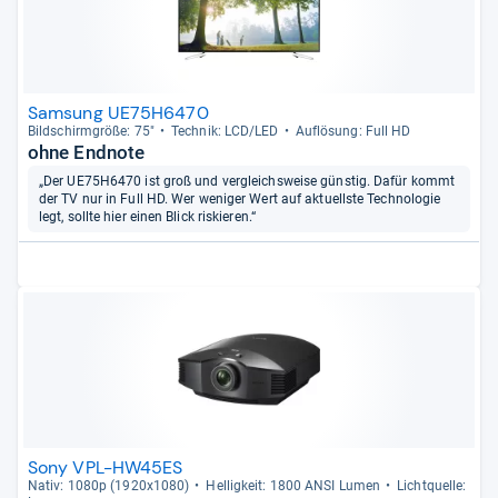
Samsung UE75H6470
Bild­schirm­größe: 75"
Tech­nik: LCD/LED
Auf­lö­sung: Full HD
ohne Endnote
„Der UE75H6470 ist groß und vergleichsweise günstig. Dafür kommt
der TV nur in Full HD. Wer weniger Wert auf aktuellste Technologie
legt, sollte hier einen Blick riskieren.“
Sony VPL-HW45ES
Nativ: 1080p (1920x1080)
Hel­lig­keit: 1800 ANSI Lumen
Licht­quelle: