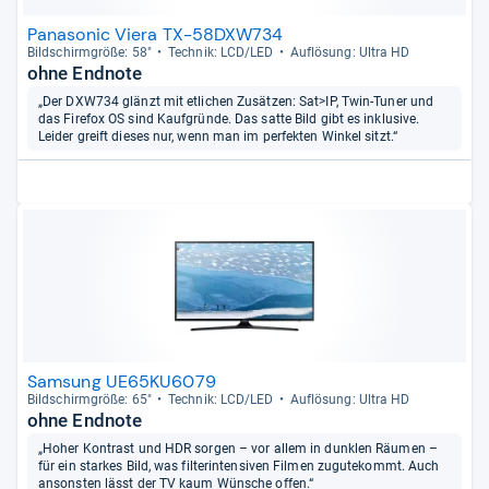
Panasonic Viera TX-58DXW734
Bild­schirm­größe: 58"
Tech­nik: LCD/LED
Auf­lö­sung: Ultra HD
ohne Endnote
„Der DXW734 glänzt mit etlichen Zusätzen: Sat>IP, Twin-Tuner und
das Firefox OS sind Kaufgründe. Das satte Bild gibt es inklusive.
Leider greift dieses nur, wenn man im perfekten Winkel sitzt.“
Samsung UE65KU6079
Bild­schirm­größe: 65"
Tech­nik: LCD/LED
Auf­lö­sung: Ultra HD
ohne Endnote
„Hoher Kontrast und HDR sorgen – vor allem in dunklen Räumen –
für ein starkes Bild, was filterintensiven Filmen zugutekommt. Auch
ansonsten lässt der TV kaum Wünsche offen.“