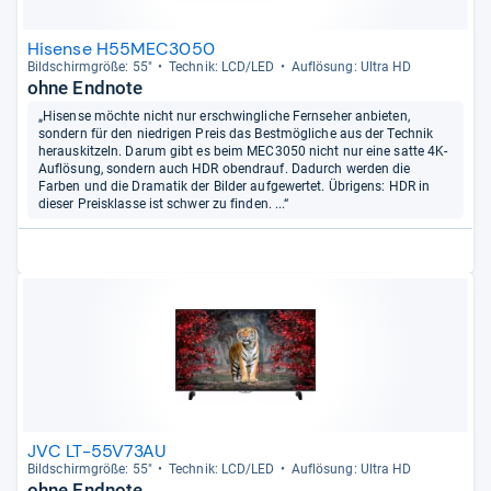
Hisense H55MEC3050
Bild­schirm­größe: 55"
Tech­nik: LCD/LED
Auf­lö­sung: Ultra HD
ohne Endnote
„Hisense möchte nicht nur erschwingliche Fernseher anbieten,
sondern für den niedrigen Preis das Bestmögliche aus der Technik
herauskitzeln. Darum gibt es beim MEC3050 nicht nur eine satte 4K-
Auflösung, sondern auch HDR obendrauf. Dadurch werden die
Farben und die Dramatik der Bilder aufgewertet. Übrigens: HDR in
dieser Preisklasse ist schwer zu finden. ...“
JVC LT-55V73AU
Bild­schirm­größe: 55"
Tech­nik: LCD/LED
Auf­lö­sung: Ultra HD
ohne Endnote