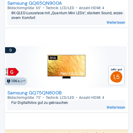
Samsung GQ65QN900A
Bild­schirm­größe: 65"
Tech­nik: LCD/LED
Anzahl HDMI: 4
8K-​QLED-​Luxus­riese mit „Quan­tum Mini LEDs“, star­kem Sound, exzes­
si­vem Kom­fort
Weiterlesen
9
Sehr gut
1,5
106
€/J.**
Samsung GQ75QN800B
Bild­schirm­größe: 75"
Tech­nik: LCD/LED
Anzahl HDMI: 4
Für Digi­tal­fo­tos gut zu gebrau­chen
Weiterlesen