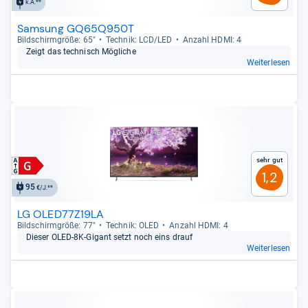
k.A.**
Samsung GQ65Q950T
Bild­schirm­größe: 65"
Tech­nik: LCD/LED
Anzahl HDMI: 4
Zeigt das tech­nisch Mög­li­che
Weiterlesen
Sehr gut
1,2
95
€/J.**
LG OLED77Z19LA
Bild­schirm­größe: 77"
Tech­nik: OLED
Anzahl HDMI: 4
Die­ser OLED-​8K-​Gigant setzt noch eins drauf
Weiterlesen