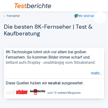
Fernseher
Wir sind nachhaltig
Suc
Die bes­ten 8K-​Fern­se­her | Test &
Geben
Sie
Kauf­be­ra­tung
mindest
drei
Zeichen
8K-Technologie lohnt sich vor allem bei großen
ein.
Fernsehern. So kommen Bilder immer scharf und
Vorschl
brillant aufs Display - unabhängig vom Sitzabstand.
erschei
automat
Unsere unabhängige Redaktion stellt
die besten 8K-
mehr...
und
Fernseher
in einer übersichtlichen und aktuellen
lassen
Bestenliste
für Sie bereit. Damit Sie sich einen
Diese Quellen haben wir
neutral
ausgewertet:
sich
vollständigen und objektiven Überblick über die Qualität
mit
eines Produktes verschaffen können, berücksichtigen
und 19 weitere Magazine
den
wir
Testergebnisse
aus Fachmagazinen und zeigen die
Pfeiltas
Erfahrungen
von Kundinnen und Kunden.
auswähl