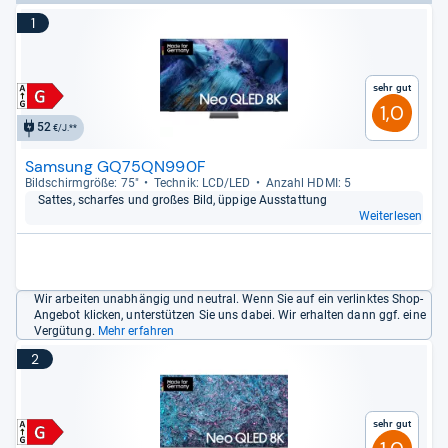
1
Sehr gut
1,0
52
€/J.**
Samsung GQ75QN990F
Bild­schirm­größe: 75"
Tech­nik: LCD/LED
Anzahl HDMI: 5
Sat­tes, schar­fes und großes Bild, üppige Aus­stat­tung
Weiterlesen
Wir arbeiten unabhängig und neutral. Wenn Sie auf ein verlinktes Shop-
Angebot klicken, unterstützen Sie uns dabei. Wir erhalten dann ggf. eine
Vergütung.
Mehr erfahren
2
Sehr gut