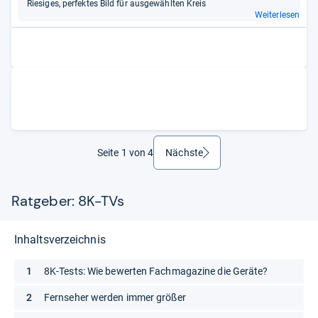
Rie­si­ges, per­fek­tes Bild für aus­ge­wähl­ten Kreis
Weiterlesen
Seite 1 von 4
Nächste
weiter
Ratgeber: 8K-TVs
Inhaltsverzeichnis
8K-Tests: Wie bewerten Fachmagazine die Geräte?
Fernseher werden immer größer