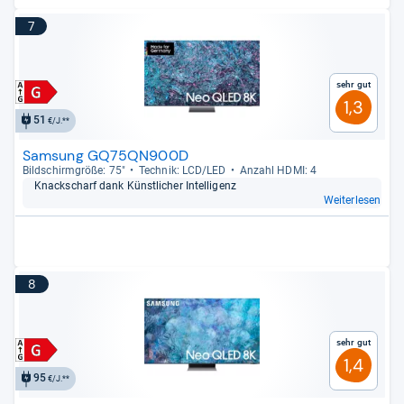
7
Sehr gut
1,3
51
€/J.**
Samsung GQ75QN900D
Bild­schirm­größe: 75"
Tech­nik: LCD/LED
Anzahl HDMI: 4
Knack­scharf dank Künst­li­cher Intel­li­genz
Weiterlesen
8
Sehr gut
1,4
95
€/J.**