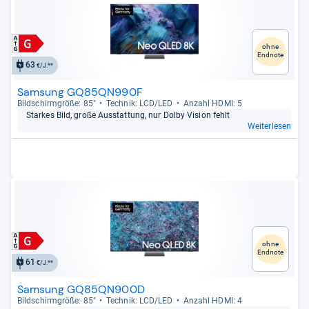
ohne
Endnote
63
€/J.**
Samsung GQ85QN990F
Bild­schirm­größe: 85"
Tech­nik: LCD/LED
Anzahl HDMI: 5
Star­kes Bild, große Aus­stat­tung, nur Dolby Vision fehlt
Weiterlesen
ohne
Endnote
61
€/J.**
Samsung GQ85QN900D
Bild­schirm­größe: 85"
Tech­nik: LCD/LED
Anzahl HDMI: 4