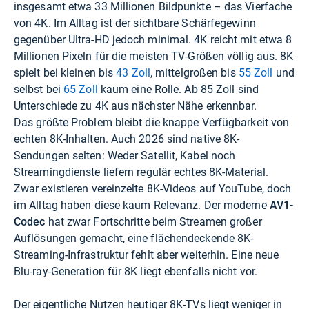
insgesamt etwa 33 Millionen Bildpunkte – das Vierfache
von 4K. Im Alltag ist der sichtbare Schärfegewinn
gegenüber Ultra-HD jedoch minimal. 4K reicht mit etwa 8
Millionen Pixeln für die meisten TV-Größen völlig aus. 8K
spielt bei kleinen bis
43 Zoll
, mittelgroßen bis
55 Zoll
und
selbst bei
65 Zoll
kaum eine Rolle. Ab 85 Zoll sind
Unterschiede zu 4K aus nächster Nähe erkennbar.
Das größte Problem bleibt die knappe Verfügbarkeit von
echten 8K-Inhalten. Auch 2026 sind native 8K-
Sendungen selten: Weder Satellit, Kabel noch
Streamingdienste liefern regulär echtes 8K-Material.
Zwar existieren vereinzelte 8K-Videos auf YouTube, doch
im Alltag haben diese kaum Relevanz. Der moderne
AV1-
Codec
hat zwar Fortschritte beim Streamen großer
Auflösungen gemacht, eine flächendeckende 8K-
Streaming-Infrastruktur fehlt aber weiterhin. Eine neue
Blu-ray-Generation für 8K liegt ebenfalls nicht vor.
Der eigentliche Nutzen heutiger 8K-TVs liegt weniger in