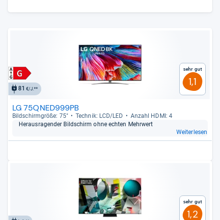
Sehr gut
1,1
81
€/J.**
LG 75QNED999PB
Bild­schirm­größe: 75"
Tech­nik: LCD/LED
Anzahl HDMI: 4
Her­aus­ra­gen­der Bild­schirm ohne ech­ten Mehr­wert
Weiterlesen
Sehr gut
1,2