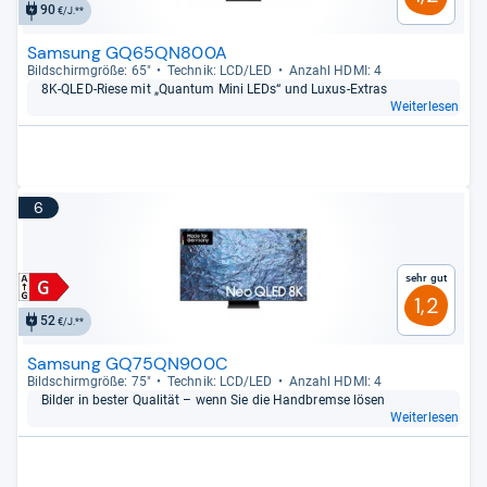
90
€/J.**
Samsung GQ65QN800A
Bild­schirm­größe: 65"
Tech­nik: LCD/LED
Anzahl HDMI: 4
8K-​QLED-​Riese mit „Quan­tum Mini LEDs“ und Luxus-​Extras
Weiterlesen
6
Sehr gut
1,2
52
€/J.**
Samsung GQ75QN900C
Bild­schirm­größe: 75"
Tech­nik: LCD/LED
Anzahl HDMI: 4
Bil­der in bes­ter Qua­li­tät – wenn Sie die Hand­bremse lösen
Weiterlesen