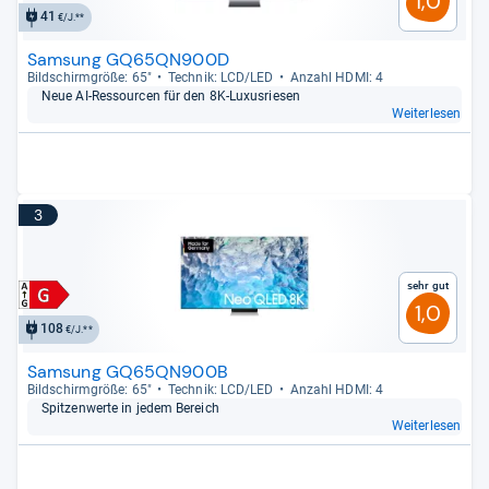
1,0
41
€/J.**
Samsung GQ65QN900D
Bild­schirm­größe: 65"
Tech­nik: LCD/LED
Anzahl HDMI: 4
Neue AI-​Res­sour­cen für den 8K-​Luxus­rie­sen
Weiterlesen
3
Sehr gut
1,0
108
€/J.**
Samsung GQ65QN900B
Bild­schirm­größe: 65"
Tech­nik: LCD/LED
Anzahl HDMI: 4
Spit­zen­werte in jedem Bereich
Weiterlesen