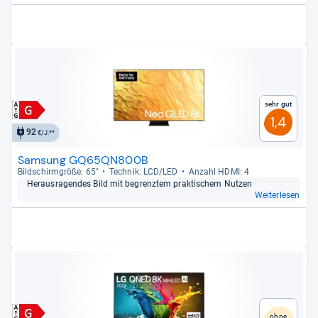
Sehr gut
1,4
92
€/J.**
Samsung GQ65QN800B
Bild­schirm­größe: 65"
Tech­nik: LCD/LED
Anzahl HDMI: 4
Her­aus­ra­gen­des Bild mit begrenz­tem prak­ti­schem Nut­zen
Weiterlesen
ohne