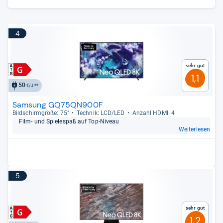
4
Sehr gut
1,1
50
€/J.**
Samsung GQ75QN900F
Bild­schirm­größe: 75"
Tech­nik: LCD/LED
Anzahl HDMI: 4
Film-​ und Spie­le­spaß auf Top-​Niveau
Weiterlesen
5
Sehr gut
1,2