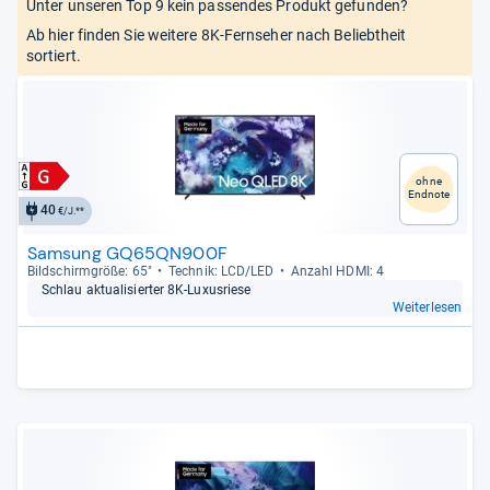
Unter unseren Top 9 kein passendes Produkt gefunden?
Ab hier finden Sie weitere 8K-Fernseher nach Beliebtheit
sortiert.
ohne
Endnote
40
€/J.**
Samsung GQ65QN900F
Bild­schirm­größe: 65"
Tech­nik: LCD/LED
Anzahl HDMI: 4
Schlau aktua­li­sier­ter 8K-​Luxus­riese
Weiterlesen