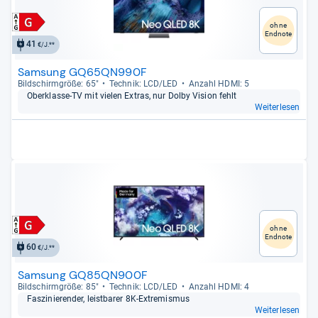
ohne
Endnote
41
€/J.**
Samsung GQ65QN990F
Bild­schirm­größe: 65"
Tech­nik: LCD/LED
Anzahl HDMI: 5
Ober­klasse-​TV mit vie­len Extras, nur Dolby Vision fehlt
Weiterlesen
ohne
Endnote
60
€/J.**
Samsung GQ85QN900F
Bild­schirm­größe: 85"
Tech­nik: LCD/LED
Anzahl HDMI: 4
Fas­zi­nie­ren­der, leist­ba­rer 8K-​Extre­mis­mus
Weiterlesen