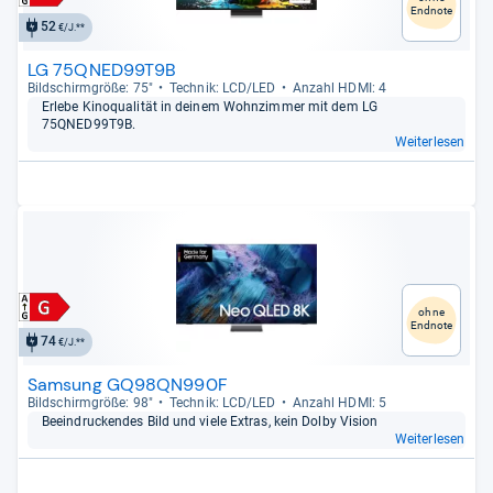
Endnote
52
€/J.**
LG 75QNED99T9B
Bild­schirm­größe: 75"
Tech­nik: LCD/LED
Anzahl HDMI: 4
Erlebe Kino­qua­li­tät in dei­nem Wohn­zim­mer mit dem LG
75QNED99T9B.
Weiterlesen
ohne
Endnote
74
€/J.**
Samsung GQ98QN990F
Bild­schirm­größe: 98"
Tech­nik: LCD/LED
Anzahl HDMI: 5
Beein­dru­cken­des Bild und viele Extras, kein Dolby Vision
Weiterlesen