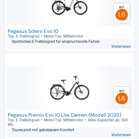
Gut
1,6
Pegasus Solero Evo 10
Typ: E-​Trek­kin­grad
Motor-​Typ: Mit­tel­mo­tor
Sport­li­ches E-​Trek­kin­grad für anspruchs­volle Fah­rer
Weiterlesen
Gut
1,6
Pegasus Premio Evo 10 Lite Damen (Modell 2025)
Typ: E-​Trek­kin­grad
Motor-​Typ: Mit­tel­mo­tor
Akku-​Kapa­zi­tät ab: 500
Wh
Tou­ren­profi mit geho­be­nem Kom­fort
Weiterlesen