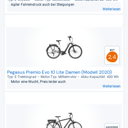
Agi­ler Fahrein­druck auch bei Stei­gun­gen
Weiterlesen
Gut
2,4
Pegasus Premio Evo 10 Lite Damen (Modell 2020)
Typ: E-​Trek­kin­grad
Motor-​Typ: Mit­tel­mo­tor
Akku-​Kapa­zi­tät: 400 Wh
Motor eine Wucht, Preis lei­der auch
Weiterlesen
Ausreichend