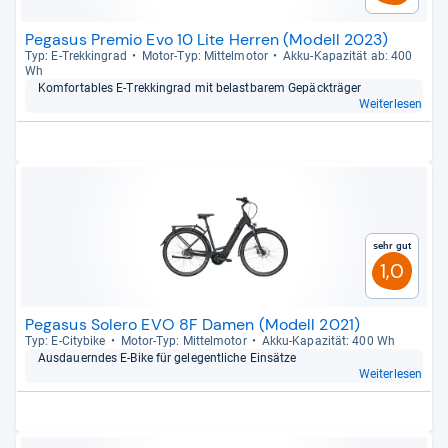
Pegasus Premio Evo 10 Lite Herren (Modell 2023)
Typ: E-​Trek­kin­grad
Motor-​Typ: Mit­tel­mo­tor
Akku-​Kapa­zi­tät ab: 400
Wh
Kom­for­ta­bles E-​Trek­kin­grad mit belast­ba­rem Gepäck­trä­ger
Weiterlesen
Sehr gut
1,0
Pegasus Solero EVO 8F Damen (Modell 2021)
Typ: E-​City­bike
Motor-​Typ: Mit­tel­mo­tor
Akku-​Kapa­zi­tät: 400 Wh
Aus­dau­ern­des E-​Bike für gele­gent­li­che Ein­sätze
Weiterlesen