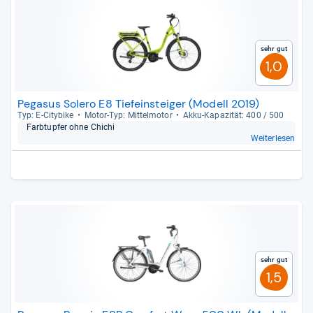
Sehr gut
1,0
Pegasus Solero E8 Tiefeinsteiger (Modell 2019)
Typ: E-​City­bike
Motor-​Typ: Mit­tel­mo­tor
Akku-​Kapa­zi­tät: 400 / 500
Farb­tup­fer ohne Chi­chi
Weiterlesen
Sehr gut
1,5