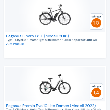
Sehr gut
1,0
Pegasus Opero E8 F (Modell 2016)
Typ: E-​City­bike
Motor-​Typ: Mit­tel­mo­tor
Akku-​Kapa­zi­tät: 400 Wh
Zum Produkt
Sehr gut
1,4
Pegasus Premio Evo 10 Lite Damen (Modell 2022)
Typ: E-​City­bike
Motor-​Typ: Mit­tel­mo­tor
Akku-​Kapa­zi­tät ab: 400 Wh