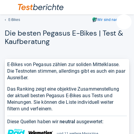
E-Bikes
Wir sind nachhaltig
Suc
Die bes­ten Pega­sus E-​Bikes | Test &
Geben
Sie
Kauf­be­ra­tung
mindest
drei
Zeichen
E-Bikes von Pegasus zählen zur soliden Mittelklasse.
ein.
Die Testnoten stimmen, allerdings gibt es auch ein paar
Vorschl
Ausreißer.
erschei
automat
Das Ranking zeigt eine objektive Zusammenstellung
und
der aktuell besten Pegasus E-Bikes aus Tests und
lassen
Meinungen. Sie können die Liste individuell weiter
sich
filtern und verfeinern.
mit
den
Diese Quellen haben wir
neutral
ausgewertet:
Pfeiltas
auswähl
und 11 weitere Magazine