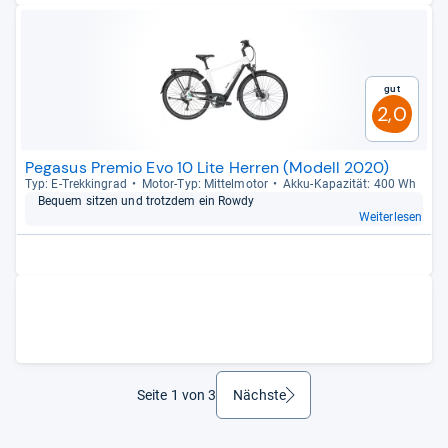
Gut
2,0
Pegasus Premio Evo 10 Lite Herren (Modell 2020)
Typ: E-​Trek­kin­grad
Motor-​Typ: Mit­tel­mo­tor
Akku-​Kapa­zi­tät: 400 Wh
Bequem sit­zen und trotz­dem ein Rowdy
Weiterlesen
Seite 1 von 3
Nächste
weiter