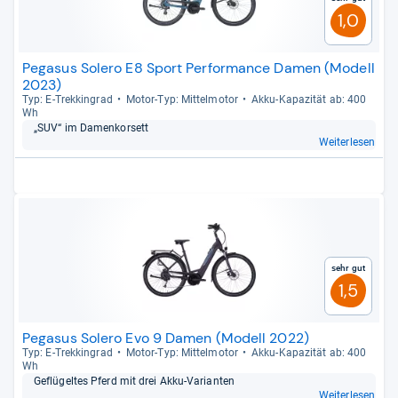
1,0
Pegasus Solero E8 Sport Performance Damen (Modell
2023)
Typ: E-​Trek­kin­grad
Motor-​Typ: Mit­tel­mo­tor
Akku-​Kapa­zi­tät ab: 400
Wh
„SUV“ im Damen­kor­sett
Weiterlesen
Sehr gut
1,5
Pegasus Solero Evo 9 Damen (Modell 2022)
Typ: E-​Trek­kin­grad
Motor-​Typ: Mit­tel­mo­tor
Akku-​Kapa­zi­tät ab: 400
Wh
Geflü­gel­tes Pferd mit drei Akku-​Vari­an­ten
Weiterlesen