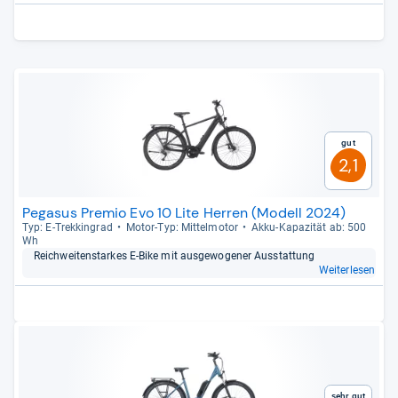
Gut
2,1
Pegasus Premio Evo 10 Lite Herren (Modell 2024)
Typ: E-​Trek­kin­grad
Motor-​Typ: Mit­tel­mo­tor
Akku-​Kapa­zi­tät ab: 500
Wh
Reich­wei­ten­star­kes E-​Bike mit aus­ge­wo­ge­ner Aus­stat­tung
Weiterlesen
Sehr gut