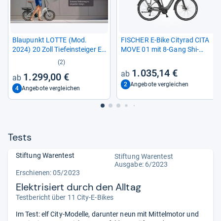
Blau­punkt LOTTE (Mod.
FISCHER E-​Bike City­rad CITA
2024) 20 Zoll Tiefein­stei­ger E-​
MOVE 01 mit 8-​Gang Shi­
Bike
mano Schal­tung
(2)
1.035,14 €
1.299,00 €
2
Angebote vergleichen
4
Angebote vergleichen
Tests
Stiftung Warentest
Stiftung Warentest
Ausgabe: 6/2023
Erschienen: 05/2023
Elektrisiert durch den Alltag
Testbericht über 11 City-E-Bikes
Im Test: elf City-Modelle, darunter neun mit Mittelmotor und