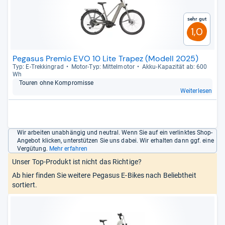
Sehr gut
1,0
Pegasus Premio EVO 10 Lite Trapez (Modell 2025)
Typ: E-​Trek­kin­grad
Motor-​Typ: Mit­tel­mo­tor
Akku-​Kapa­zi­tät ab: 600
Wh
Tou­ren ohne Kom­pro­misse
Weiterlesen
Wir arbeiten unabhängig und neutral. Wenn Sie auf ein verlinktes Shop-
Angebot klicken, unterstützen Sie uns dabei. Wir erhalten dann ggf. eine
Vergütung.
Mehr erfahren
Unser Top-Produkt ist nicht das Richtige?
Ab hier finden Sie weitere Pegasus E-Bikes nach Beliebtheit
sortiert.