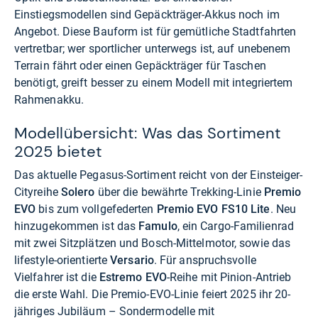
Einstiegsmodellen sind Gepäckträger-Akkus noch im
Angebot. Diese Bauform ist für gemütliche Stadtfahrten
vertretbar; wer sportlicher unterwegs ist, auf unebenem
Terrain fährt oder einen Gepäckträger für Taschen
benötigt, greift besser zu einem Modell mit integriertem
Rahmenakku.
Modellübersicht: Was das Sortiment
2025 bietet
Das aktuelle Pegasus-Sortiment reicht von der Einsteiger-
Cityreihe
Solero
über die bewährte Trekking-Linie
Premio
EVO
bis zum vollgefederten
Premio EVO FS10 Lite
. Neu
hinzugekommen ist das
Famulo
, ein Cargo-Familienrad
mit zwei Sitzplätzen und Bosch-Mittelmotor, sowie das
lifestyle-orientierte
Versario
. Für anspruchsvolle
Vielfahrer ist die
Estremo EVO
-Reihe mit Pinion-Antrieb
die erste Wahl. Die Premio-EVO-Linie feiert 2025 ihr 20-
jähriges Jubiläum – Sondermodelle mit