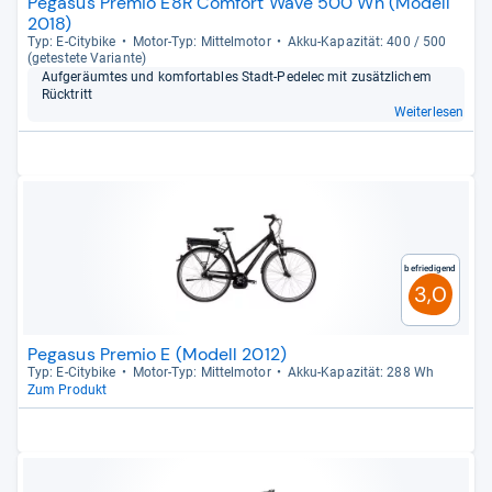
Pegasus Premio E8R Comfort Wave 500 Wh (Modell
2018)
Typ: E-​City­bike
Motor-​Typ: Mit­tel­mo­tor
Akku-​Kapa­zi­tät: 400 / 500
(getes­tete Vari­ante)
Auf­ge­räum­tes und kom­for­ta­bles Stadt-​Pede­lec mit zusätz­li­chem
Rück­tritt
Weiterlesen
Befriedigend
3,0
Pegasus Premio E (Modell 2012)
Typ: E-​City­bike
Motor-​Typ: Mit­tel­mo­tor
Akku-​Kapa­zi­tät: 288 Wh
Zum Produkt