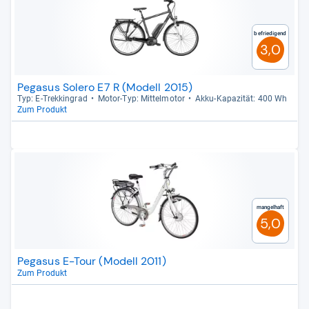
Befriedigend
3,0
Pegasus Solero E7 R (Modell 2015)
Typ: E-​Trek­kin­grad
Motor-​Typ: Mit­tel­mo­tor
Akku-​Kapa­zi­tät: 400 Wh
Zum Produkt
Mangelhaft
5,0
Pegasus E-Tour (Modell 2011)
Zum Produkt