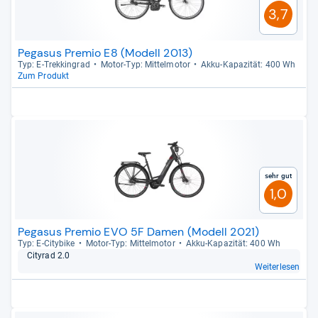
3,7
Pegasus Premio E8 (Modell 2013)
Typ: E-​Trek­kin­grad
Motor-​Typ: Mit­tel­mo­tor
Akku-​Kapa­zi­tät: 400 Wh
Zum Produkt
Sehr gut
1,0
Pegasus Premio EVO 5F Damen (Modell 2021)
Typ: E-​City­bike
Motor-​Typ: Mit­tel­mo­tor
Akku-​Kapa­zi­tät: 400 Wh
City­rad 2.0
Weiterlesen