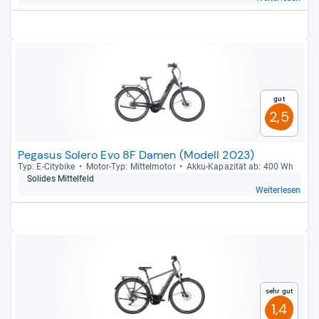
Gut
2,5
Pegasus Solero Evo 8F Damen (Modell 2023)
Typ: E-​City­bike
Motor-​Typ: Mit­tel­mo­tor
Akku-​Kapa­zi­tät ab: 400 Wh
Soli­des Mit­tel­feld
Weiterlesen
Sehr gut
1,4