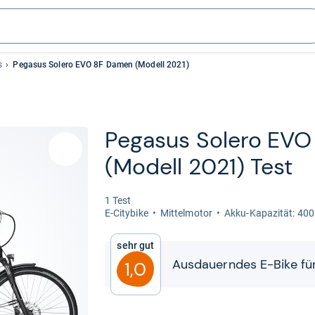
s
Pegasus Solero EVO 8F Damen (Modell 2021)
Pega­sus Solero EV
(Modell 2021) Test
1 Test
E-​City­bike
Mit­tel­mo­tor
Akku-​​Kapa­zi­tät: 40
Sehr gut
Aus­dau­ern­des E-​​Bike für
1,0