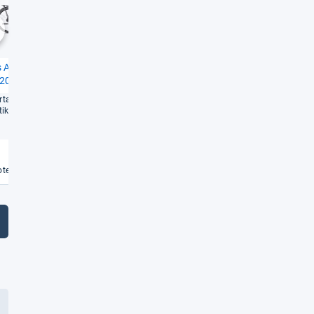
Sehr gut
Gut
1,4
2,5
chste
 Altura E-​Go Power
Cube Supreme Hybrid One
 2022)
500 (Modell 2023)
­ta­bles E-​Bike in Hol­land­
Nicht per­fekt, dafür erschwing­
tik
lich
Weiterlesen
Weiterlesen
€
te vergleichen
Angebote vergleichen