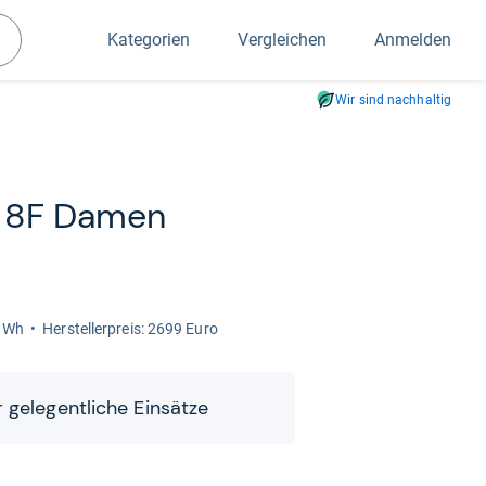
Kategorien
Vergleichen
Anmelden
Suchen
Wir sind nachhaltig
O 8F Damen
0 Wh
Her­stel­ler­preis: 2699 Euro
 gele­gent­li­che Ein­sätze