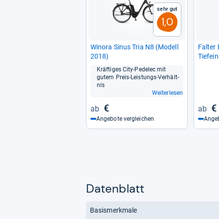
Sehr gut
1,0
Winora Sinus Tria N8 (Modell
Fal­te
2018)
Tiefein
Kräf­ti­ges City-​Pede­lec mit
gutem Preis-​Leis­tungs-​Ver­hält­
nis
Weiterlesen
€
€
Angebote vergleichen
Angeb
Datenblatt
Basismerkmale