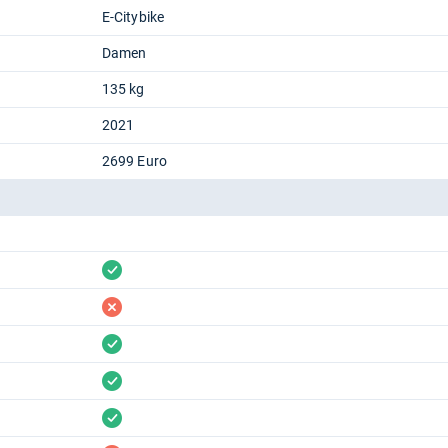
E-Citybike
Damen
135 kg
2021
2699 Euro
vorhanden
fehlt
vorhanden
vorhanden
vorhanden