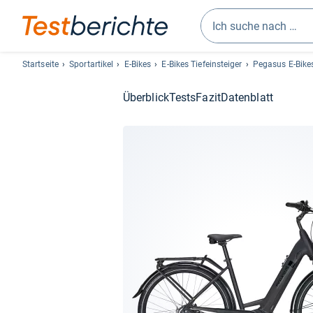
Geben
Sie
Startseite
Sportartikel
E-Bikes
E-Bikes Tiefeinsteiger
Pegasus E-Bike
mindestens
drei
Überblick
Tests
Fazit
Datenblatt
Zeichen
ein.
Vorschläge
erscheinen
automatisch
und
lassen
sich
mit
den
Pfeiltasten
auswählen.