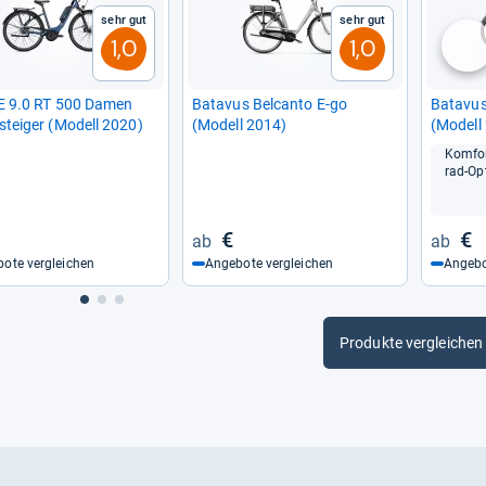
Sehr gut
Sehr gut
1,0
1,0
nä
r E 9.0 RT 500 Damen
Bata­vus Bel­canto E-​go
Bata­vus
­stei­ger (Modell 2020)
(Modell 2014)
(Modell
Kom­for
rad-​Op
€
€
ote vergleichen
Angebote vergleichen
Angebo
Produkte vergleichen