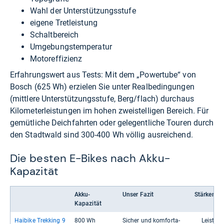
Wahl der Unterstützungsstufe
eigene Tretleistung
Schaltbereich
Umgebungstemperatur
Motoreffizienz
Erfahrungswert aus Tests: Mit dem „Powertube“ von
Bosch (625 Wh) erzielen Sie unter Realbedingungen
(mittlere Unterstützungsstufe, Berg/flach) durchaus
Kilometerleistungen im hohen zweistelligen Bereich. Für
gemütliche Deichfahrten oder gelegentliche Touren durch
den Stadtwald sind 300-400 Wh völlig ausreichend.
Die besten E-Bikes nach Akku-
Kapazität
Akku-
Unser Fazit
Stärken
Kapazität
Hai­bike Trek­king 9
800 Wh
Sicher und kom­for­ta­
Leis­tun