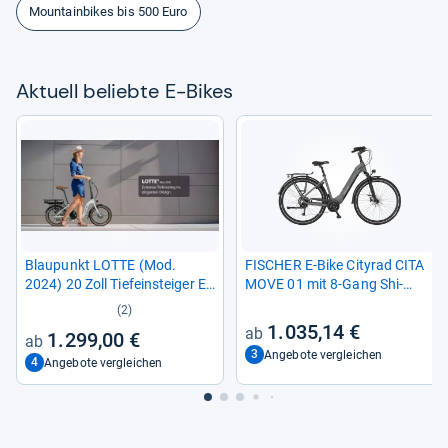
Mountainbikes bis 500 Euro
Aktu­ell beliebte E-​Bikes
Blau­punkt LOTTE (Mod.
FISCHER E-​Bike City­rad CITA
2024) 20 Zoll Tiefein­stei­ger E-​
MOVE 01 mit 8-​Gang Shi­
Bike
mano Schal­tung
(2)
1.035,14 €
1.299,00 €
3
Angebote vergleichen
4
Angebote vergleichen