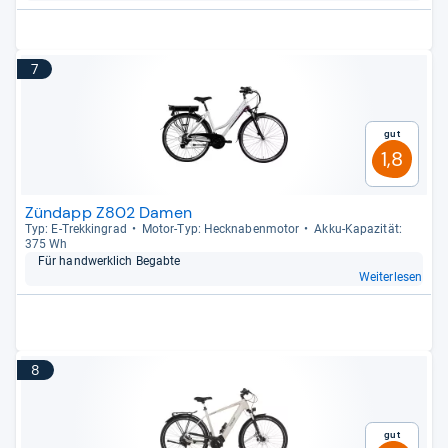
7
Gut
1,8
Zündapp Z802 Damen
Typ: E-​Trek­kin­grad
Motor-​Typ: Heck­na­ben­mo­tor
Akku-​Kapa­zi­tät:
375 Wh
Für hand­werk­lich Begabte
Weiterlesen
8
Gut