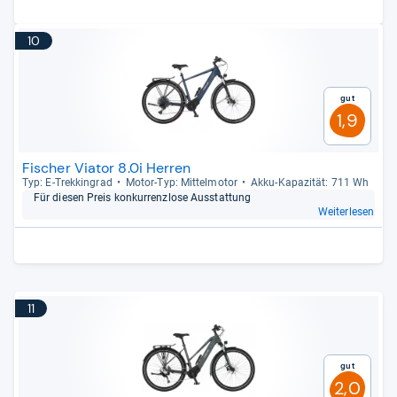
10
Gut
1,9
Fischer Viator 8.0i Herren
Typ: E-​Trek­kin­grad
Motor-​Typ: Mit­tel­mo­tor
Akku-​Kapa­zi­tät: 711 Wh
Für die­sen Preis kon­kur­renz­lose Aus­stat­tung
Weiterlesen
11
Gut
2,0