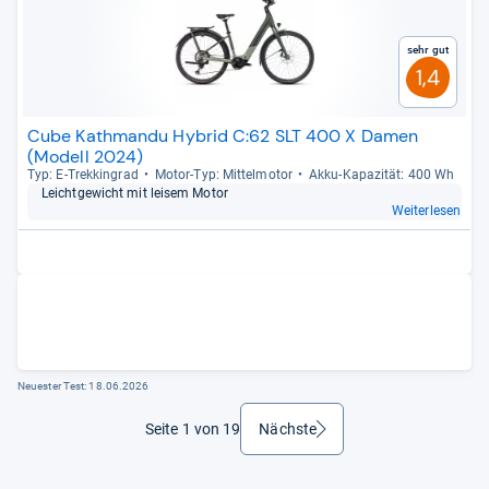
Sehr gut
1,4
Cube Kathmandu Hybrid C:62 SLT 400 X Damen
(Modell 2024)
Typ: E-​Trek­kin­grad
Motor-​Typ: Mit­tel­mo­tor
Akku-​Kapa­zi­tät: 400 Wh
Leicht­ge­wicht mit lei­sem Motor
Weiterlesen
Neuester Test:
18.06.2026
Seite 1 von 19
Nächste
weiter