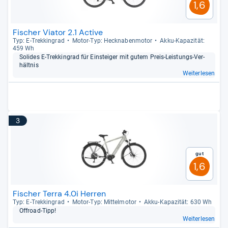
1,6
Fischer Viator 2.1 Active
Typ: E-​Trek­kin­grad
Motor-​Typ: Heck­na­ben­mo­tor
Akku-​Kapa­zi­tät:
459 Wh
Soli­des E-​Trek­kin­grad für Ein­stei­ger mit gutem Preis-​Leis­tungs-​Ver­
hält­nis
Weiterlesen
3
Gut
1,6
Fischer Terra 4.0i Herren
Typ: E-​Trek­kin­grad
Motor-​Typ: Mit­tel­mo­tor
Akku-​Kapa­zi­tät: 630 Wh
Offroad-​Tipp!
Weiterlesen