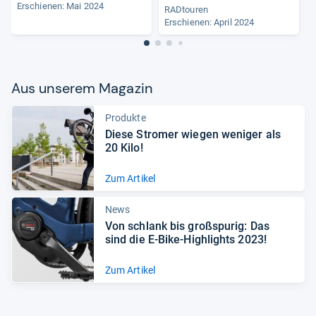
Erschienen: Mai 2024
RADtouren
E
Erschienen: April 2024
Aus unse­rem Maga­zin
Produkte
Diese Stro­mer wie­gen weni­ger als
20 Kilo!
Zum Artikel
News
Von schlank bis groß­spu­rig: Das
sind die E-​Bike-​High­lights 2023!
Zum Artikel