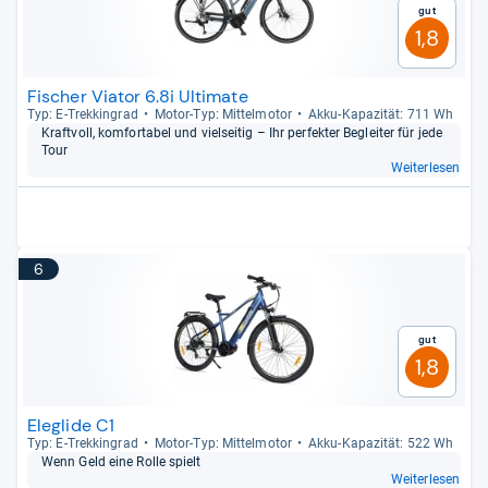
Gut
1,8
Fischer Viator 6.8i Ultimate
Typ: E-​Trek­kin­grad
Motor-​Typ: Mit­tel­mo­tor
Akku-​Kapa­zi­tät: 711 Wh
Kraft­voll, kom­for­ta­bel und viel­sei­tig – Ihr per­fek­ter Beglei­ter für jede
Tour
Weiterlesen
6
Gut
1,8
Eleglide C1
Typ: E-​Trek­kin­grad
Motor-​Typ: Mit­tel­mo­tor
Akku-​Kapa­zi­tät: 522 Wh
Wenn Geld eine Rolle spielt
Weiterlesen