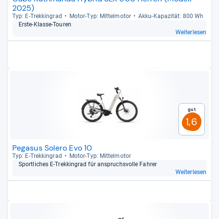
2025)
Typ: E-​Trek­kin­grad
Motor-​Typ: Mit­tel­mo­tor
Akku-​Kapa­zi­tät: 800 Wh
Erste-​Klasse-​Tou­ren
Weiterlesen
Gut
1,6
Pegasus Solero Evo 10
Typ: E-​Trek­kin­grad
Motor-​Typ: Mit­tel­mo­tor
Sport­li­ches E-​Trek­kin­grad für anspruchs­volle Fah­rer
Weiterlesen