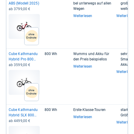
ABS (Modell 2025)
bel unter­wegs auf allen
große Ba
Wegen
wei­ten
ab 3799,00 €
Weiterlesen
Weiterlese
ohne
Endnote
Cube Kath­mandu
800 Wh
Wumms und Akku für
sehr hoh
Hybrid Pro 800
den Preis bei­spiel­los
Smart-​​
Her­ren (Modell
Akku
ab 3599,00 €
Weiterlesen
2025)
Weiterlese
ohne
Endnote
Cube Kath­mandu
800 Wh
Erste-​Klasse-​Tou­ren
star­ker 
Hybrid SLX 800
Größe
Weiterlesen
Her­ren (Modell
ab 4499,00 €
Weiterlese
2025)