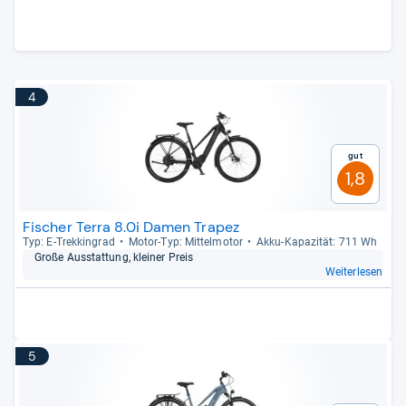
4
Gut
1,8
Fischer Terra 8.0i Damen Trapez
Typ: E-​Trek­kin­grad
Motor-​Typ: Mit­tel­mo­tor
Akku-​Kapa­zi­tät: 711 Wh
Große Aus­stat­tung, klei­ner Preis
Weiterlesen
5