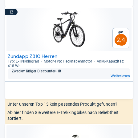
13
Gut
2,4
Zündapp Z810 Herren
Typ: E-​Trek­kin­grad
Motor-​Typ: Heck­na­ben­mo­tor
Akku-​Kapa­zi­tät:
418 Wh
Zweck­mä­ßi­ger Dis­coun­ter-​Hit
Weiterlesen
Unter unseren Top 13 kein passendes Produkt gefunden?
Ab hier finden Sie weitere E-Trekkingbikes nach Beliebtheit
sortiert.