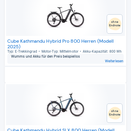
ohne
Endnote
Cube Kathmandu Hybrid Pro 800 Herren (Modell
2025)
Typ: E-​Trek­kin­grad
Motor-​Typ: Mit­tel­mo­tor
Akku-​Kapa­zi­tät: 800 Wh
Wumms und Akku für den Preis bei­spiel­los
Weiterlesen
ohne
Endnote
Cube Kathmandu Hybrid SLX 800 Herren (Modell