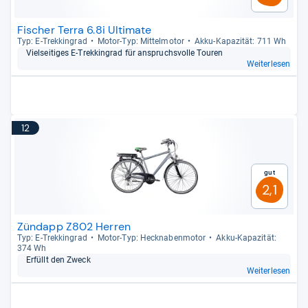
Fischer Terra 6.8i Ultimate
Typ: E-​Trek­kin­grad
Motor-​Typ: Mit­tel­mo­tor
Akku-​Kapa­zi­tät: 711 Wh
Viel­sei­ti­ges E-​Trek­kin­grad für anspruchs­volle Tou­ren
Weiterlesen
12
Gut
2,1
Zündapp Z802 Herren
Typ: E-​Trek­kin­grad
Motor-​Typ: Heck­na­ben­mo­tor
Akku-​Kapa­zi­tät:
374 Wh
Erfüllt den Zweck
Weiterlesen