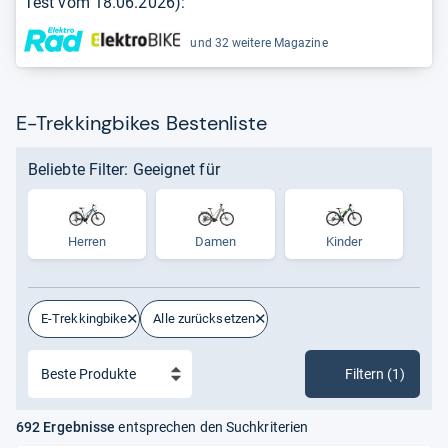
Test vom
18.06.2026
):
und 32 weitere Magazine
E-Trekkingbikes Bestenliste
Beliebte Filter: Geeignet für
Herren
Damen
Kinder
E-Trekkingbike
Alle zurücksetzen
Filtern (1)
692 Ergebnisse
entsprechen den Suchkriterien