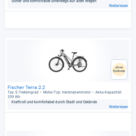
Sicher und kom­for­ta­bel unter­wegs auf allen Wegen
Weiterlesen
ohne
Endnote
Fischer Terra 2.2
Typ: E-​Trek­kin­grad
Motor-​Typ: Heck­na­ben­mo­tor
Akku-​Kapa­zi­tät:
359 Wh
Kraft­voll und kom­for­ta­bel durch Stadt und Gelände
Weiterlesen