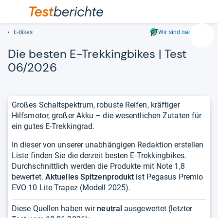
E-Bikes
Wir sind nachhaltig
Suc
Die bes­ten E-​Trek­king­bikes | Test
Geben
Sie
06/2026
mindest
drei
Zeichen
Großes Schaltspektrum, robuste Reifen, kräftiger
ein.
Hilfsmotor, großer Akku – die wesentlichen Zutaten für
Vorschl
ein gutes E-Trekkingrad.
erschei
automat
In dieser von unserer unabhängigen Redaktion erstellen
und
Liste finden Sie die derzeit besten E-Trekkingbikes.
lassen
Durchschnittlich werden die Produkte mit Note 1,8
sich
bewertet.
Aktuelles Spitzenprodukt
ist Pegasus Premio
mit
EVO 10 Lite Trapez (Modell 2025).
den
Pfeiltas
Diese Quellen haben wir
neutral
ausgewertet (letzter
auswähl