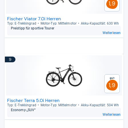
1,9
Fischer Viator 7.0i Herren
Typ: E-​Trek­kin­grad
Motor-​Typ: Mit­tel­mo­tor
Akku-​Kapa­zi­tät: 630 Wh
Preis­tipp für spor­tive Tou­rer
Weiterlesen
9
Gut
1,9
Fischer Terra 5.0i Herren
Typ: E-​Trek­kin­grad
Motor-​Typ: Mit­tel­mo­tor
Akku-​Kapa­zi­tät: 504 Wh
Eco­nomy-​„SUV“
Weiterlesen