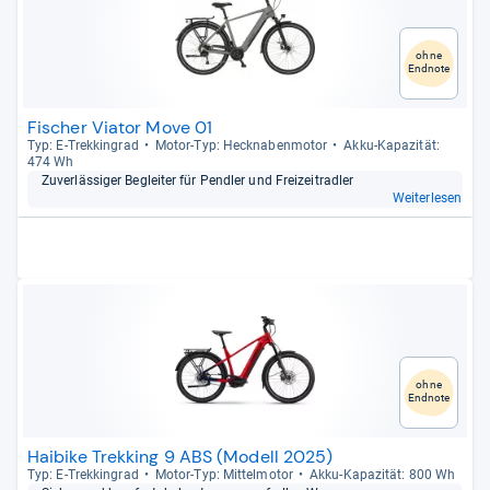
ohne
Endnote
Fischer Viator Move 01
Typ: E-​Trek­kin­grad
Motor-​Typ: Heck­na­ben­mo­tor
Akku-​Kapa­zi­tät:
474 Wh
Zuver­läs­si­ger Beglei­ter für Pend­ler und Frei­zeitrad­ler
Weiterlesen
ohne
Endnote
Haibike Trekking 9 ABS (Modell 2025)
Typ: E-​Trek­kin­grad
Motor-​Typ: Mit­tel­mo­tor
Akku-​Kapa­zi­tät: 800 Wh