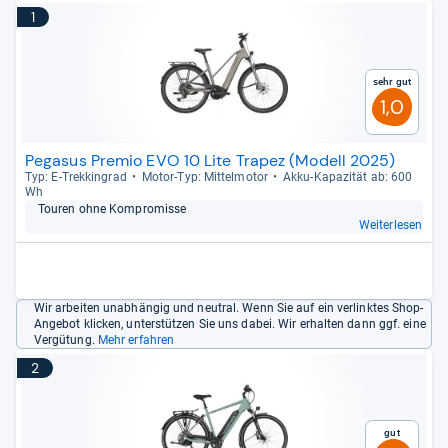
1
Sehr gut
1,0
Pegasus Premio EVO 10 Lite Trapez (Modell 2025)
Typ: E-​Trek­kin­grad
Motor-​Typ: Mit­tel­mo­tor
Akku-​Kapa­zi­tät ab: 600
Wh
Tou­ren ohne Kom­pro­misse
Weiterlesen
Wir arbeiten unabhängig und neutral. Wenn Sie auf ein verlinktes Shop-
Angebot klicken, unterstützen Sie uns dabei. Wir erhalten dann ggf. eine
Vergütung.
Mehr erfahren
2
Gut