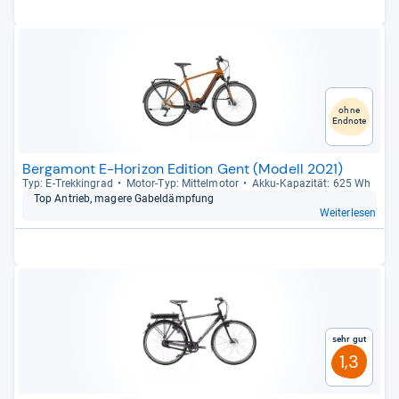
ohne
Endnote
Bergamont E-Horizon Edition Gent (Modell 2021)
Typ: E-​Trek­kin­grad
Motor-​Typ: Mit­tel­mo­tor
Akku-​Kapa­zi­tät: 625 Wh
Top Antrieb, magere Gabel­dämp­fung
Weiterlesen
Sehr gut
1,3