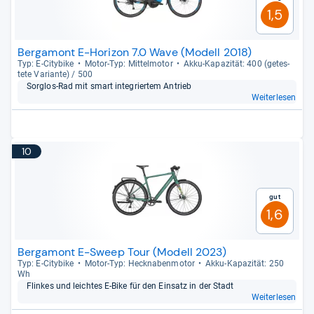
1,5
Bergamont E-Horizon 7.0 Wave (Modell 2018)
Typ: E-​City­bike
Motor-​Typ: Mit­tel­mo­tor
Akku-​Kapa­zi­tät: 400 (getes­
tete Vari­ante) / 500
Sorg­los-​Rad mit smart inte­grier­tem Antrieb
Weiterlesen
10
Gut
1,6
Bergamont E-Sweep Tour (Modell 2023)
Typ: E-​City­bike
Motor-​Typ: Heck­na­ben­mo­tor
Akku-​Kapa­zi­tät: 250
Wh
Flin­kes und leich­tes E-​Bike für den Ein­satz in der Stadt
Weiterlesen