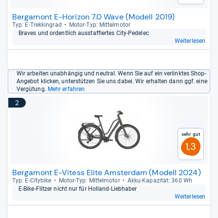
Bergamont E-Horizon 7.0 Wave (Modell 2019)
Typ: E-​Trek­kin­grad
Motor-​Typ: Mit­tel­mo­tor
Bra­ves und ordent­lich aus­staf­fier­tes City-​Pede­lec
Weiterlesen
Wir arbeiten unabhängig und neutral. Wenn Sie auf ein verlinktes Shop-
Angebot klicken, unterstützen Sie uns dabei. Wir erhalten dann ggf. eine
Vergütung.
Mehr erfahren
2
Sehr gut
1,3
Bergamont E-Vitess Elite Amsterdam (Modell 2024)
Typ: E-​City­bike
Motor-​Typ: Mit­tel­mo­tor
Akku-​Kapa­zi­tät: 360 Wh
E-​Bike-​Flit­zer nicht nur für Hol­land-​Lieb­ha­ber
Weiterlesen