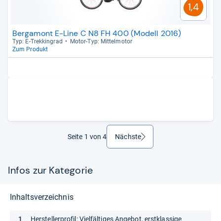
1,4
Bergamont E-Line C N8 FH 400 (Modell 2016)
Typ: E-​Trek­kin­grad
Motor-​Typ: Mit­tel­mo­tor
Zum Produkt
Seite 1 von 4
Nächste
weiter
Infos zur Kategorie
Inhaltsverzeichnis
Herstellerprofil: Vielfältiges Angebot, erstklassige