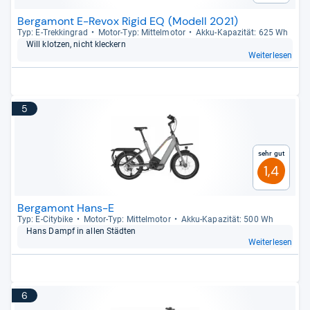
Bergamont E-Revox Rigid EQ (Modell 2021)
Typ: E-​Trek­kin­grad
Motor-​Typ: Mit­tel­mo­tor
Akku-​Kapa­zi­tät: 625 Wh
Will klot­zen, nicht kle­ckern
Weiterlesen
5
Sehr gut
1,4
Bergamont Hans-E
Typ: E-​City­bike
Motor-​Typ: Mit­tel­mo­tor
Akku-​Kapa­zi­tät: 500 Wh
Hans Dampf in allen Städ­ten
Weiterlesen
6