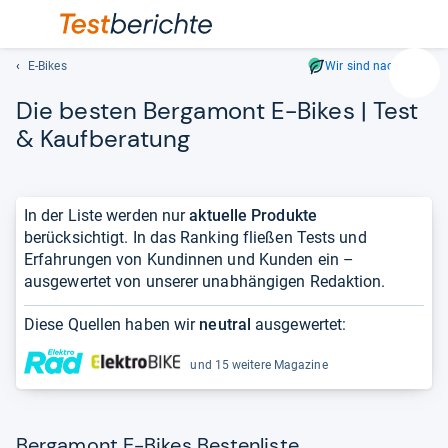
E-Bikes
Wir sind nachhaltig
Suc
Die bes­ten Ber­ga­mont E-​Bikes | Test
Geben
Sie
& Kauf­be­ra­tung
mindest
drei
Zeichen
In der Liste werden nur
aktuelle Produkte
ein.
berücksichtigt. In das Ranking fließen Tests und
Vorschl
Erfahrungen von Kundinnen und Kunden ein –
erschei
ausgewertet von unserer unabhängigen Redaktion.
automat
und
Diese Quellen haben wir
neutral
ausgewertet:
lassen
sich
und 15 weitere Magazine
mit
den
Pfeiltas
auswähl
Bergamont E-Bikes Bestenliste