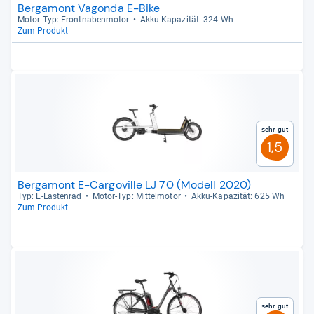
Bergamont Vagonda E-Bike
Motor-​Typ: Front­na­ben­mo­tor
Akku-​Kapa­zi­tät: 324 Wh
Zum Produkt
Sehr gut
1,5
Bergamont E-Cargoville LJ 70 (Modell 2020)
Typ: E-​Las­ten­rad
Motor-​Typ: Mit­tel­mo­tor
Akku-​Kapa­zi­tät: 625 Wh
Zum Produkt
Sehr gut