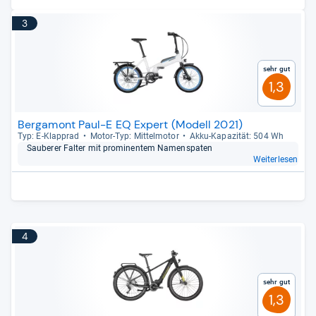
3
Sehr gut
1,3
Bergamont Paul-E EQ Expert (Modell 2021)
Typ: E-​Klapprad
Motor-​Typ: Mit­tel­mo­tor
Akku-​Kapa­zi­tät: 504 Wh
Sau­be­rer Fal­ter mit pro­mi­nen­tem Namen­spa­ten
Weiterlesen
4
Sehr gut
1,3