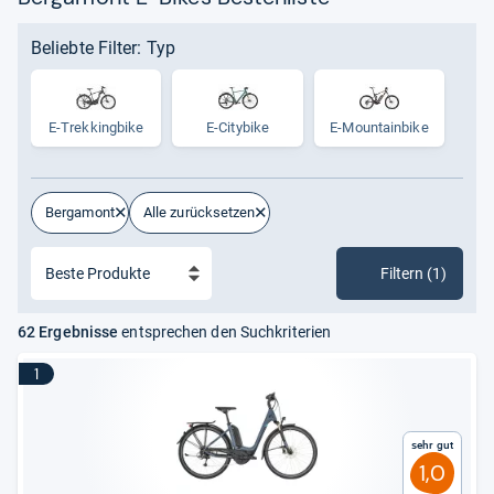
Beliebte Filter: Typ
E-​Trek­king­bike
E-Citybike
E-​Moun­tain­bike
Bergamont
Alle zurücksetzen
Filtern (1)
62 Ergebnisse
entsprechen den Suchkriterien
1
Sehr gut
1,0