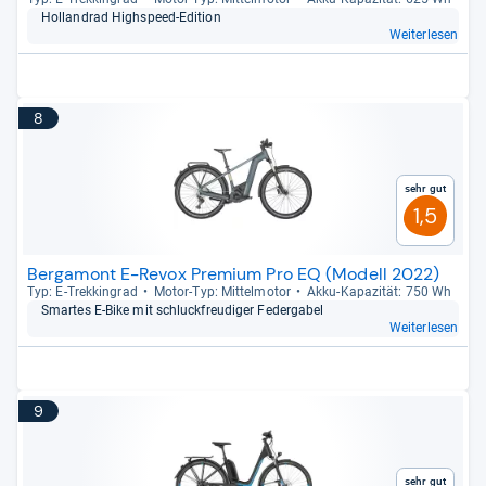
Hol­land­rad High­s­peed-​Edi­tion
Weiterlesen
8
Sehr gut
1,5
Bergamont E-Revox Premium Pro EQ (Modell 2022)
Typ: E-​Trek­kin­grad
Motor-​Typ: Mit­tel­mo­tor
Akku-​Kapa­zi­tät: 750 Wh
Smar­tes E-​Bike mit schluck­freu­di­ger Feder­ga­bel
Weiterlesen
9
Sehr gut