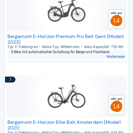
Sehr gut
1,4
Bergamont E-Horizon Premium Pro Belt Gent (Modell
2023)
Typ: E-​Trek­kin­grad
Motor-​Typ: Mit­tel­mo­tor
Akku-​Kapa­zi­tät: 750 Wh
E-​Bike mit auto­ma­ti­scher Schal­tung für Berge und Flach­land
Weiterlesen
7
Sehr gut
1,4
Bergamont E-Horizon Elite Belt Amsterdam (Modell
2021)
Typ: E-​Trek­kin­grad
Motor-​Typ: Mit­tel­mo­tor
Akku-​Kapa­zi­tät: 625 Wh