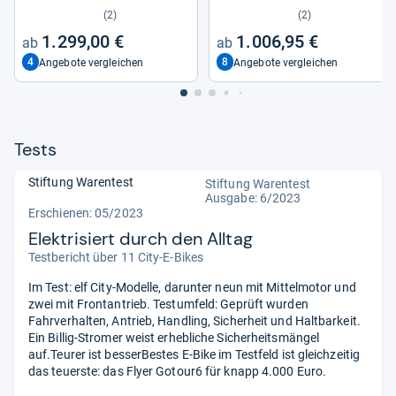
Bike
mano Schal­tung
(2)
(2)
1.299,00 €
1.006,95 €
4
8
Angebote vergleichen
Angebote vergleichen
Tests
Stiftung Warentest
Stiftung Warentest
Ausgabe: 6/2023
Erschienen: 05/2023
Elektrisiert durch den Alltag
Testbericht über 11 City-E-Bikes
Im Test: elf City-Modelle, darunter neun mit Mittelmotor und
zwei mit Frontantrieb. Testumfeld: Geprüft wurden
Fahrverhalten, Antrieb, Handling, Sicherheit und Haltbarkeit.
Ein Billig-Stromer weist erhebliche Sicherheitsmängel
auf.Teurer ist besserBestes E-Bike im Testfeld ist gleichzeitig
das teuerste: das Flyer Gotour6 für knapp 4.000 Euro.