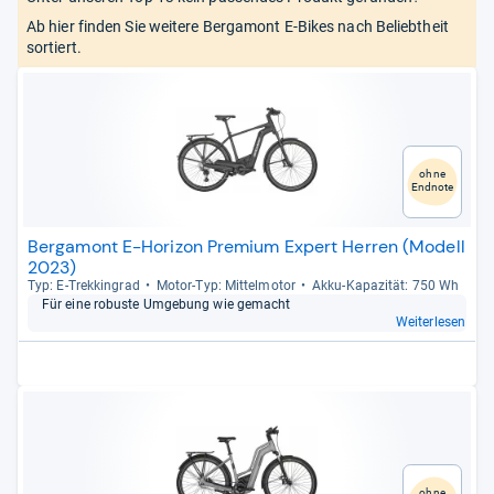
Ab hier finden Sie weitere Bergamont E-Bikes nach Beliebtheit
sortiert.
ohne
Endnote
Bergamont E-Horizon Premium Expert Herren (Modell
2023)
Typ: E-​Trek­kin­grad
Motor-​Typ: Mit­tel­mo­tor
Akku-​Kapa­zi­tät: 750 Wh
Für eine robuste Umge­bung wie gemacht
Weiterlesen
ohne