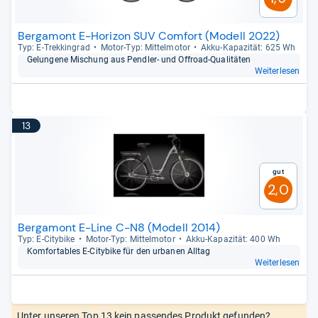
Bergamont E-Horizon SUV Comfort (Modell 2022)
Typ: E-​Trek­kin­grad
Motor-​Typ: Mit­tel­mo­tor
Akku-​Kapa­zi­tät: 625 Wh
Gelun­gene Mischung aus Pend­ler-​ und Offroad-​Qua­li­tä­ten
Weiterlesen
13
Gut
2,0
Bergamont E-Line C-N8 (Modell 2014)
Typ: E-​City­bike
Motor-​Typ: Mit­tel­mo­tor
Akku-​Kapa­zi­tät: 400 Wh
Kom­for­ta­bles E-​City­bike für den urba­nen All­tag
Weiterlesen
Unter unseren Top 13 kein passendes Produkt gefunden?