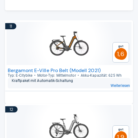
11
Gut
1,6
Bergamont E-Ville Pro Belt (Modell 2021)
Typ: E-​City­bike
Motor-​Typ: Mit­tel­mo­tor
Akku-​Kapa­zi­tät: 625 Wh
Kraft­pa­ket mit Auto­ma­tik-​Schal­tung
Weiterlesen
12
Gut
1,9