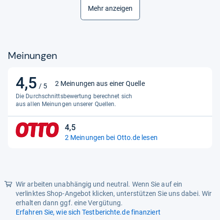
Gabelbauart
Starrgabel
Mehr anzeigen
Rahmenform
Wave
Abmessungen
Meinungen
Rahmenhöhe
22.0 cm
Eignung
4,5
4,5
2 Meinungen aus einer Quelle
/ 5
Geschlecht
Unisex
von
Die Durchschnittsbewertung berechnet sich
5
aus allen Meinungen unserer Quellen.
Bereifung
Sternen
Radgröße
12.0"
4,5
4,5
2 Meinungen bei Otto.de lesen
Allgemein
von
5
Modelljahr
2026
Sternen
Produkttyp
Kinderfahrrad
Wir arbeiten unabhängig und neutral. Wenn Sie auf ein
Material
verlinktes Shop-Angebot klicken, unterstützen Sie uns dabei. Wir
erhalten dann ggf. eine Vergütung.
Rahmenmaterial
Aluminium
Erfahren Sie, wie sich Testberichte.de finanziert