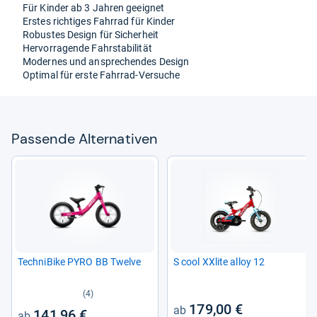
Für Kin­der ab 3 Jah­ren geeig­net
Ers­tes rich­ti­ges Fahr­rad für Kin­der
Robus­tes Design für Sicher­heit
Her­vor­ra­gende Fahr­sta­bi­li­tät
Moder­nes und anspre­chen­des Design
Opti­mal für erste Fahr­rad-​Ver­su­che
Pas­sende Alter­na­ti­ven
Tech­ni­Bike PYRO BB Twelve
S cool XXlite alloy 12
(4)
179,00 €
141,96 €