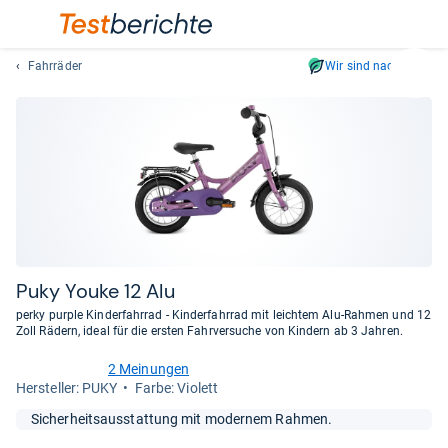
Fahrräder
Wir sind nachhaltig
Suc
Geben
Sie
mindest
drei
Zeichen
ein.
Vorschl
erschei
automat
Puky Youke 12 Alu
und
perky purple Kinderfahrrad - Kinderfahrrad mit leichtem Alu-Rahmen und 12
lassen
Zoll Rädern, ideal für die ersten Fahrversuche von Kindern ab 3 Jahren.
sich
2 Meinungen
mit
4,5
Her­stel­ler: PUKY
Farbe: Violett
den
von
Pfeiltas
5
Sicherheitsausstattung mit modernem Rahmen.
Sternen
auswähl