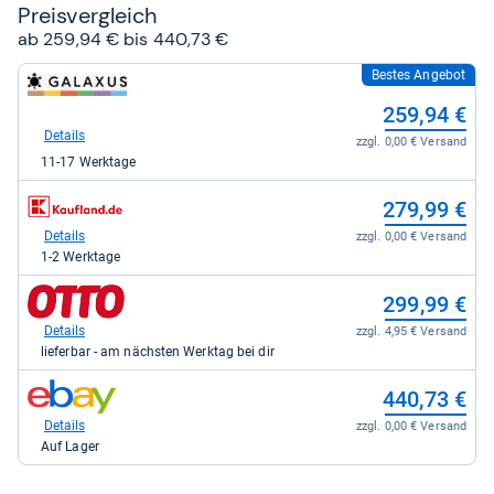
Preis­ver­gleich
ab 259,94 € bis 440,73 €
Bestes Angebot
zum
Shop:
259,94 €
bei
galaxus
Details
zzgl. 0,00 € Versand
für
11-17 Werktage
259,94
kaufen.
zum
279,99 €
Shop:
bei
Details
zzgl. 0,00 € Versand
Kaufland
1-2 Werktage
für
279,99
zum
299,99 €
kaufen.
Shop:
bei
Details
zzgl. 4,95 € Versand
Otto.de
lieferbar - am nächsten Werktag bei dir
für
299,99
zum
440,73 €
kaufen.
Shop:
bei
Details
zzgl. 0,00 € Versand
eBay
Auf Lager
für
440,73
kaufen.