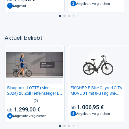
2
Angebote vergleichen
1
Angebot
Aktu­ell beliebt
Blau­punkt LOTTE (Mod.
FISCHER E-​Bike City­rad CITA
2024) 20 Zoll Tiefein­stei­ger E-​
MOVE 01 mit 8-​Gang Shi­
Bike
mano Schal­tung
(2)
1.006,95 €
1.299,00 €
8
Angebote vergleichen
4
Angebote vergleichen