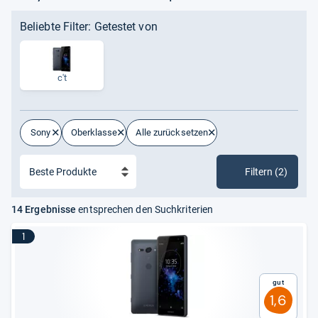
Beliebte Filter: Getestet von
c't
Sony
Oberklasse
Alle zurücksetzen
Filtern (2)
14 Ergebnisse
entsprechen den Suchkriterien
1
Gut
1,6