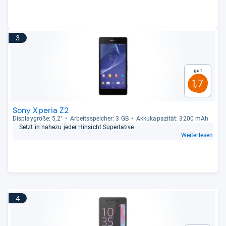
3
Gut
1,7
Sony Xperia Z2
Dis­play­größe: 5,2"
Arbeitsspei­cher: 3 GB
Akku­ka­pa­zi­tät: 3200 mAh
Setzt in nahezu jeder Hin­sicht Super­la­tive
Weiterlesen
4