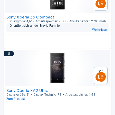
1,9
Sony Xperia Z5 Compact
Dis­play­größe: 4,6"
Arbeitsspei­cher: 2 GB
Akku­ka­pa­zi­tät: 2700 mAh
Ori­en­tiert sich an der Bra­via-​Fami­lie
Weiterlesen
8
Gut
1,9
Sony Xperia XA2 Ultra
Dis­play­größe: 6"
Dis­play-​Tech­nik: IPS
Arbeitsspei­cher: 4 GB
Zum Produkt