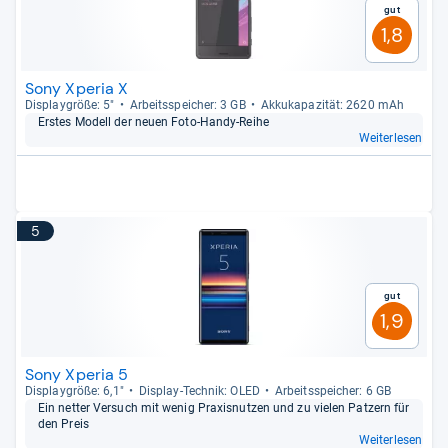
Gut
1,8
Sony Xperia X
Dis­play­größe: 5"
Arbeitsspei­cher: 3 GB
Akku­ka­pa­zi­tät: 2620 mAh
Ers­tes Modell der neuen Foto-​Handy-​Reihe
Weiterlesen
5
Gut
1,9
Sony Xperia 5
Dis­play­größe: 6,1"
Dis­play-​Tech­nik: OLED
Arbeitsspei­cher: 6 GB
Ein net­ter Ver­such mit wenig Pra­xis­nut­zen und zu vie­len Pat­zern für
den Preis
Weiterlesen