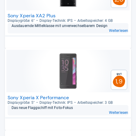
Sony Xperia XA2 Plus
Dis­play­größe: 6"
Dis­play-​Tech­nik: IPS
Arbeitsspei­cher: 4 GB
Aus­dau­ernde Mit­tel­klasse mit unver­wech­sel­ba­rem Design
Weiterlesen
Gut
1,9
Sony Xperia X Performance
Dis­play­größe: 5"
Dis­play-​Tech­nik: IPS
Arbeitsspei­cher: 3 GB
Das neue Flagg­schiff mit Foto-​Fokus
Weiterlesen