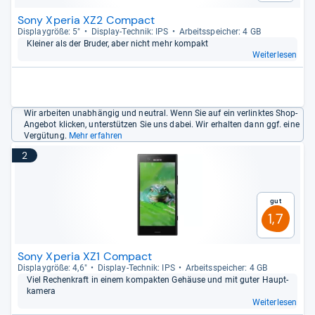
Sony Xperia XZ2 Compact
Dis­play­größe: 5"
Dis­play-​Tech­nik: IPS
Arbeitsspei­cher: 4 GB
Klei­ner als der Bru­der, aber nicht mehr kom­pakt
Weiterlesen
Wir arbeiten unabhängig und neutral. Wenn Sie auf ein verlinktes Shop-
Angebot klicken, unterstützen Sie uns dabei. Wir erhalten dann ggf. eine
Vergütung.
Mehr erfahren
2
Gut
1,7
Sony Xperia XZ1 Compact
Dis­play­größe: 4,6"
Dis­play-​Tech­nik: IPS
Arbeitsspei­cher: 4 GB
Viel Rechen­kraft in einem kom­pak­ten Gehäuse und mit guter Haupt­
ka­mera
Weiterlesen