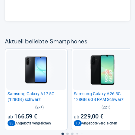
Aktu­ell beliebte Smart­pho­nes
Sam­sung Galaxy A17 5G
Sam­sung Galaxy A26 5G
(128GB) schwarz
128GB 6GB RAM Schwarz
(2k+)
(221)
166,59 €
229,00 €
33
19
Angebote vergleichen
Angebote vergleichen