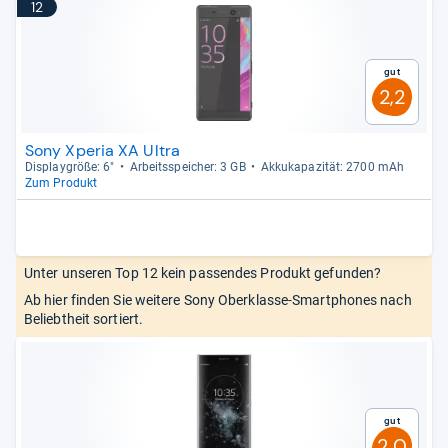
12
Gut
2,2
Sony Xperia XA Ultra
Dis­play­größe: 6"
Arbeitsspei­cher: 3 GB
Akku­ka­pa­zi­tät: 2700 mAh
Zum Produkt
Unter unseren Top 12 kein passendes Produkt gefunden?
Ab hier finden Sie weitere Sony Oberklasse-Smartphones nach
Beliebtheit sortiert.
Gut
2,0