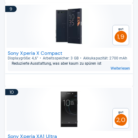
9
Gut
1,9
Sony Xperia X Compact
Dis­play­größe: 4,6"
Arbeitsspei­cher: 3 GB
Akku­ka­pa­zi­tät: 2700 mAh
Redu­zierte Aus­stat­tung, was aber kaum zu spü­ren ist
Weiterlesen
10
Gut
2,0
Sony Xperia XA1 Ultra