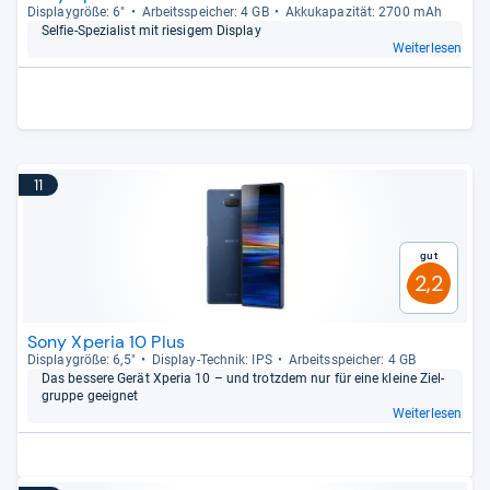
Dis­play­größe: 6"
Arbeitsspei­cher: 4 GB
Akku­ka­pa­zi­tät: 2700 mAh
Sel­fie-​Spe­zia­list mit rie­si­gem Dis­play
Weiterlesen
11
Gut
2,2
Sony Xperia 10 Plus
Dis­play­größe: 6,5"
Dis­play-​Tech­nik: IPS
Arbeitsspei­cher: 4 GB
Das bes­sere Gerät Xpe­ria 10 – und trotz­dem nur für eine kleine Ziel­
gruppe geeig­net
Weiterlesen