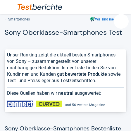
Smartphones
Wir sind nachhaltig
Suc
Sony Ober­klasse-​Smart­pho­nes Test
Geben
Sie
mindest
drei
Unser Ranking zeigt die aktuell besten Smartphones
Zeichen
von Sony – zusammengestellt von unserer
ein.
unabhängigen Redaktion. In der Liste finden Sie von
Vorschl
Kundinnen und Kunden
gut bewertete Produkte
sowie
erschei
Test- und Preissieger aus Testzeitschriften.
automat
und
Diese Quellen haben wir
neutral
ausgewertet:
lassen
sich
und 56 weitere Magazine
mit
den
Pfeiltas
Sony Oberklasse-Smartphones Bestenliste
auswähl