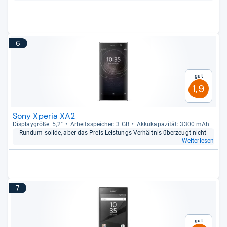
6
Gut
1,9
Sony Xperia XA2
Dis­play­größe: 5,2"
Arbeitsspei­cher: 3 GB
Akku­ka­pa­zi­tät: 3300 mAh
Rundum solide, aber das Preis-​Leis­tungs-​Ver­hält­nis über­zeugt nicht
Weiterlesen
7
Gut