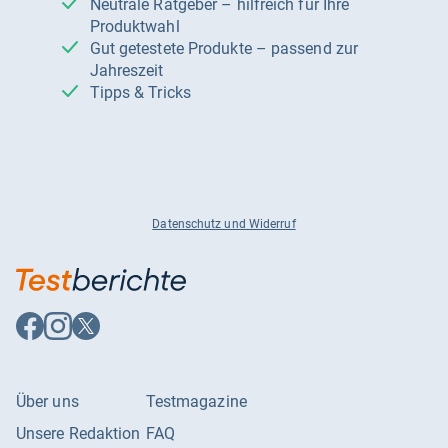
Neutrale Ratgeber – hilfreich für Ihre
Produktwahl
Gut getestete Produkte – passend zur
Jahreszeit
Tipps & Tricks
Datenschutz und Widerruf
Auf
Auf
Auf
Facebook
Instagram
X
folgen
folgen
folgen
Über uns
Testmagazine
Unsere Redaktion
FAQ