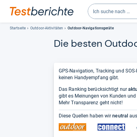
Geben
Sie
Startseite
Outdoor-Aktivitäten
Outdoor-Navigationsgeräte
mindestens
Die bes­ten Out­door
drei
Zeichen
ein.
Vorschläge
erscheinen
GPS-Navigation, Tracking und SOS-F
automatisch
keinen Handyempfang gibt.
und
Das Ranking berücksichtigt nur
lassen
akt
gibt es Meinungen von Kunden und 
sich
Mehr Transparenz geht nicht!
mit
den
Diese Quellen haben wir
neutral
aus
Pfeiltasten
auswählen.