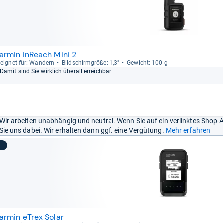
armin inReach Mini 2
eig­net für: Wan­dern
Bild­schirm­größe: 1,3"
Gewicht: 100 g
Damit sind Sie wirk­lich über­all erreich­bar
Wir arbeiten unabhängig und neutral. Wenn Sie auf ein verlinktes Shop-
Sie uns dabei. Wir erhalten dann ggf. eine Vergütung.
Mehr erfahren
2
armin eTrex Solar