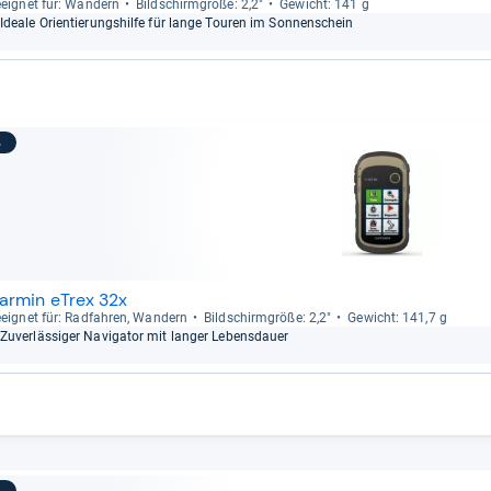
eig­net für: Wan­dern
Bild­schirm­größe: 2,2"
Gewicht: 141 g
Ideale Ori­en­tie­rungs­hilfe für lange Tou­ren im Son­nen­schein
3
armin eTrex 32x
eig­net für: Rad­fah­ren, Wan­dern
Bild­schirm­größe: 2,2"
Gewicht: 141,7 g
Zuver­läs­si­ger Navi­ga­tor mit lan­ger Lebens­dauer