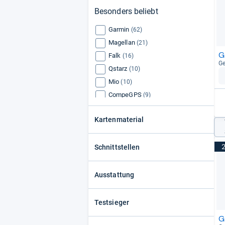
Besonders beliebt
Garmin
(62)
Magellan
(21)
G
Falk
(16)
Ge
Qstarz
(10)
Mio
(10)
CompeGPS
(9)
Holux
(9)
Kartenmaterial
NavGear
(7)
Lowrance Electronics
(6)
Schnittstellen
Ausstattung
Testsieger
G