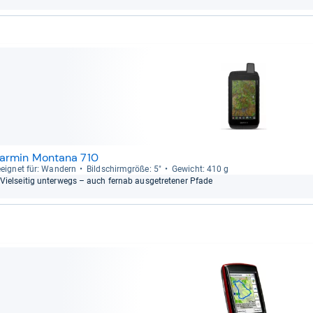
armin Montana 710
eig­net für: Wan­dern
Bild­schirm­größe: 5"
Gewicht: 410 g
Viel­sei­tig unter­wegs – auch fernab aus­ge­tre­te­ner Pfade