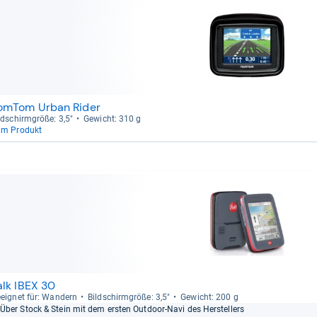
omTom Urban Rider
ld­schirm­größe: 3,5"
Gewicht: 310 g
um Produkt
alk IBEX 30
eig­net für: Wan­dern
Bild­schirm­größe: 3,5"
Gewicht: 200 g
Über Stock & Stein mit dem ers­ten Out­door-​Navi des Her­stel­lers