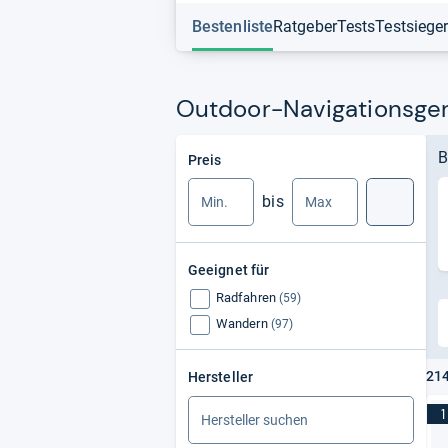
Bestenliste
Ratgeber
Tests
Testsiege
Outdoor-Navigationsger
Min.
Max.
B
Preis
bis
Suche
Geeignet für
Radfahren
(59)
Wandern
(97)
214
Hersteller
1