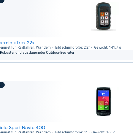
4
armin eTrex 22x
eig­net für: Rad­fah­ren, Wan­dern
Bild­schirm­größe: 2,2"
Gewicht: 141,7 g
Robus­ter und aus­dau­ern­der Out­door-​Beglei­ter
5
iclo Sport Navic 400
eig­net für: Rad­fah­ren, Wan­dern
Bild­schirm­größe: 4"
Gewicht: 160 g