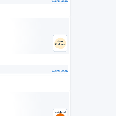
Weiterlesen
ohne
Endnote
Weiterlesen
Befriedigend