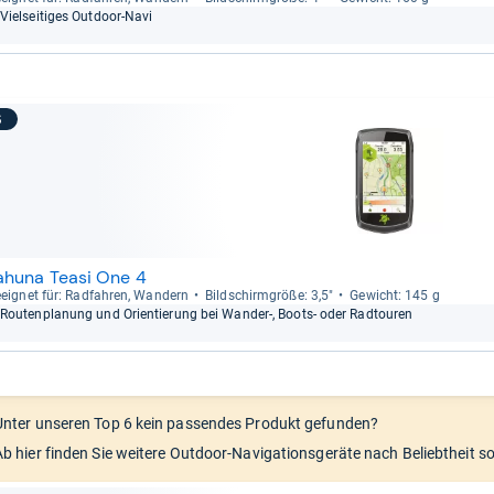
Viel­sei­ti­ges Out­door-​Navi
6
ahuna Teasi One 4
eig­net für: Rad­fah­ren, Wan­dern
Bild­schirm­größe: 3,5"
Gewicht: 145 g
Rou­ten­pla­nung und Ori­en­tie­rung bei Wan­der-​, Boots-​ oder Rad­tou­ren
Unter unseren Top 6 kein passendes Produkt gefunden?
Ab hier finden Sie weitere Outdoor-Navigationsgeräte nach Beliebtheit so