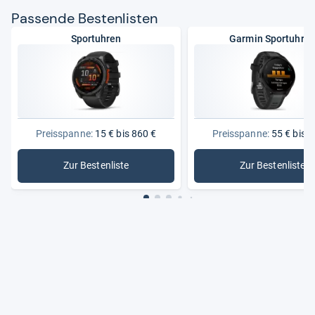
Pas­sende Bes­ten­lis­ten
Sportuhren
Garmin Sportuhre
Preisspanne:
15 € bis 860 €
Preisspanne:
55 € bis 8
Zur Bestenliste
Zur Bestenliste
: Sportuhren
: Garmin 
Aktu­ell beliebte Sport­uh­ren