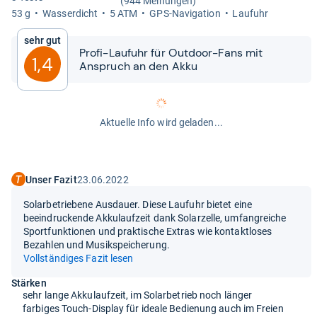
(944 Meinungen)
53 g
Was­ser­dicht
5 ATM
GPS-​Navi­ga­tion
Lau­fuhr
Sehr gut
Profi-​​Lau­fuhr für Out­door-​​Fans mit
1,4
Anspruch an den Akku
Aktuelle Info wird geladen...
Unser Fazit
23.06.2022
Solarbetriebene Ausdauer. Diese Laufuhr bietet eine
beeindruckende Akkulaufzeit dank Solarzelle, umfangreiche
Sportfunktionen und praktische Extras wie kontaktloses
Bezahlen und Musikspeicherung.
Vollständiges Fazit lesen
Stärken
sehr lange Akkulaufzeit, im Solarbetrieb noch länger
farbiges Touch-Display für ideale Bedienung auch im Freien