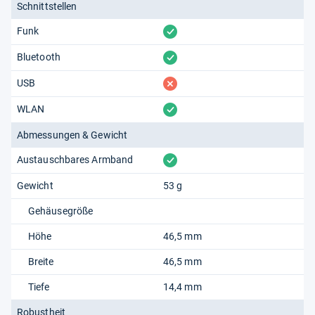
Schnittstellen
vorhanden
Funk
vorhanden
Bluetooth
fehlt
USB
vorhanden
WLAN
Abmessungen & Gewicht
vorhanden
Austauschbares Armband
Gewicht
53 g
Gehäusegröße
Höhe
46,5 mm
Breite
46,5 mm
Tiefe
14,4 mm
Robustheit