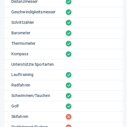
vorhanden
Distanzmesser
vorhanden
Geschwindigkeitsmesser
vorhanden
Schrittzähler
vorhanden
Barometer
vorhanden
Thermometer
vorhanden
Kompass
Unterstützte Sportarten
vorhanden
Lauftraining
vorhanden
Radfahren
vorhanden
Schwimmen/Tauchen
vorhanden
Golf
fehlt
Skifahren
Paddelsport/Rudern