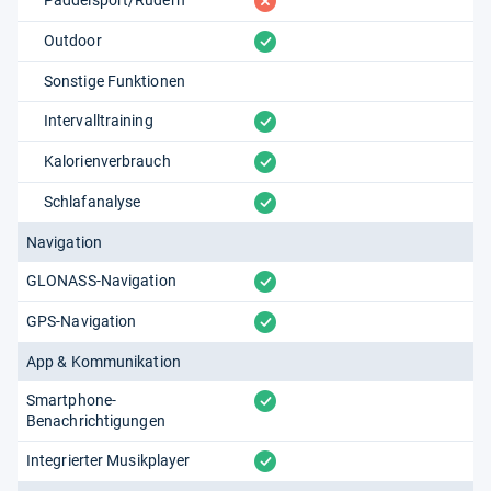
fehlt
vorhanden
Outdoor
Sonstige Funktionen
vorhanden
Intervalltraining
vorhanden
Kalorienverbrauch
vorhanden
Schlafanalyse
Navigation
vorhanden
GLONASS-Navigation
vorhanden
GPS-Navigation
App & Kommunikation
vorhanden
Smartphone-
Benachrichtigungen
vorhanden
Integrierter Musikplayer