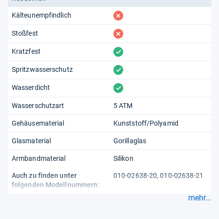
fehlt
Kälteunempfindlich
fehlt
Stoßfest
vorhanden
Kratzfest
vorhanden
Spritzwasserschutz
vorhanden
Wasserdicht
Wasserschutzart
5 ATM
Gehäusematerial
Kunststoff/Polyamid
Glasmaterial
Gorillaglas
Armbandmaterial
Silikon
Auch zu finden unter
010-02638-20, 010-02638-21
folgenden Modellnummern:
mehr...