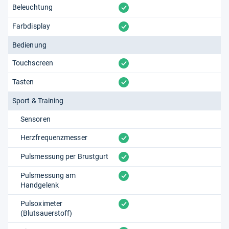
vorhanden
Beleuchtung
vorhanden
Farbdisplay
Bedienung
vorhanden
Touchscreen
vorhanden
Tasten
Sport & Training
Sensoren
vorhanden
Herzfrequenzmesser
vorhanden
Pulsmessung per Brustgurt
vorhanden
Pulsmessung am
Handgelenk
vorhanden
Pulsoximeter
(Blutsauerstoff)