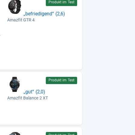
Produkt im Test
„befriedigend“ (2,6)
Amazfit GTR 4
r
Produkt im Test
„gut“ (2,0)
Amazfit Balance 2 XT