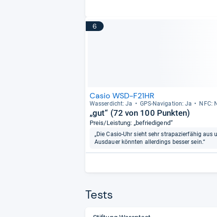
6
Casio WSD-F21HR
Was­ser­dicht: Ja
GPS-​Navi­ga­tion: Ja
NFC: 
„gut“ (72 von 100 Punkten)
Preis/Leistung: „befriedigend“
„Die Casio-Uhr sieht sehr strapazierfähig aus
Ausdauer könnten allerdings besser sein.“
Tests