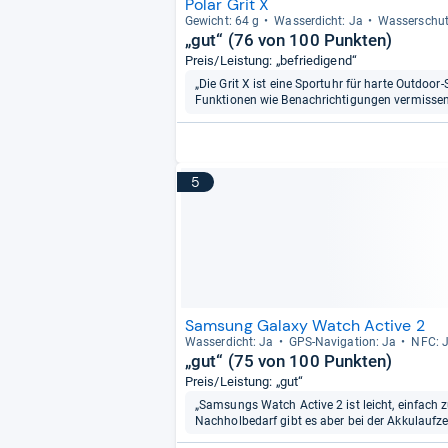
Polar Grit X
Gewicht: 64 g
Was­ser­dicht: Ja
Was­ser­schu
„gut“ (76 von 100 Punkten)
Preis/Leistung: „befriedigend“
„Die Grit X ist eine Sportuhr für harte Outdo
Funktionen wie Benachrichtigungen vermissen
5
Samsung Galaxy Watch Active 2
Was­ser­dicht: Ja
GPS-​Navi­ga­tion: Ja
NFC: 
„gut“ (75 von 100 Punkten)
Preis/Leistung: „gut“
„Samsungs Watch Active 2 ist leicht, einfach z
Nachholbedarf gibt es aber bei der Akkulaufzei