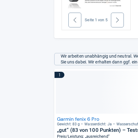
Seite
1
von
5
zurück
weiter
Wir arbeiten unabhängig und neutral. We
Sie uns dabei. Wir erhalten dann ggf. e
1
Garmin fenix 6 Pro
Gewicht: 83 g
Was­ser­dicht: Ja
Was­ser­schu
„gut“ (83 von 100 Punkten) – Test
Preis/Leistung: „ausreichend“