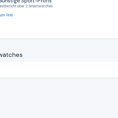
Günstige Sport-Profis
estbericht über 2 Smartwatches
um Test
wat­ches