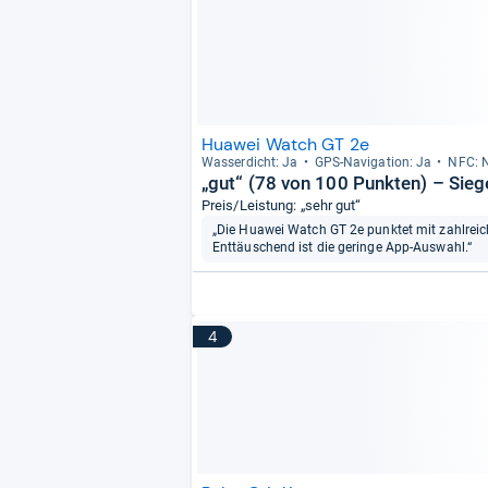
Huawei Watch GT 2e
Was­ser­dicht: Ja
GPS-​Navi­ga­tion: Ja
NFC: 
„gut“ (78 von 100 Punkten) – Sieg
Preis/Leistung: „sehr gut“
„Die Huawei Watch GT 2e punktet mit zahlrei
Enttäuschend ist die geringe App-Auswahl.“
4