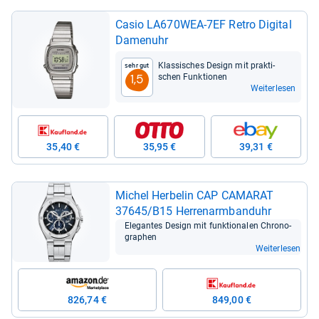
Casio LA670WEA-​7EF Retro Digi­tal
Damen­uhr
Klas­si­sches Design mit prak­ti­
Sehr gut
schen Funk­tio­nen
1,5
Weiterlesen
35,40 €
35,95 €
39,31 €
Michel Her­be­lin CAP CAMA­RAT
37645/B15 Her­ren­arm­band­uhr
Ele­gan­tes Design mit funk­tio­na­len Chro­no­
gra­phen
Weiterlesen
826,74 €
849,00 €