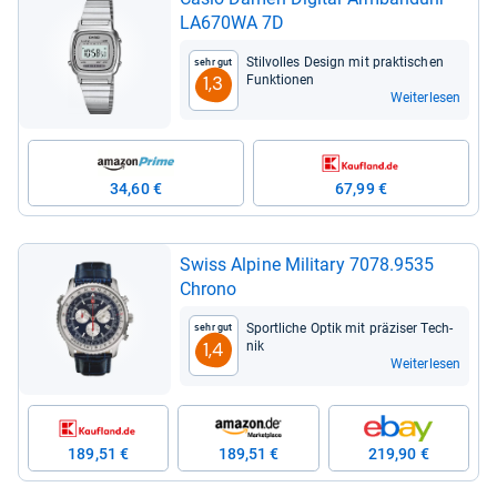
LA670WA 7D
Stil­vol­les Design mit prak­ti­schen
Sehr gut
Funk­tio­nen
1,3
Weiterlesen
34,60 €
67,99 €
Swiss Alpine Mili­tary 7078.9535
Chrono
Sport­li­che Optik mit prä­zi­ser Tech­
Sehr gut
nik
1,4
Weiterlesen
189,51 €
189,51 €
219,90 €