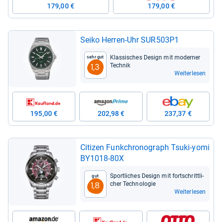
179,00 €
179,00 €
Seiko Her­ren-​Uhr SUR503P1
Klas­si­sches Design mit moder­ner
Sehr gut
Tech­nik
1,3
Weiterlesen
195,00 €
202,98 €
237,37 €
Citi­zen Funk­chro­no­graph Tsuki-​yomi
BY1018-​80X
Sport­li­ches Design mit fort­schritt­li­
Gut
cher Tech­no­lo­gie
1,8
Weiterlesen