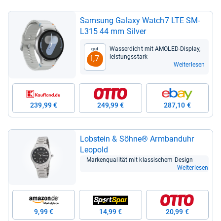
Sam­sung Galaxy Watch7 LTE SM-​
L315 44 mm Sil­ver
Was­ser­dicht mit AMO­LED-​Dis­play,
Gut
leis­tungs­stark
1,7
Weiterlesen
239,99 €
249,99 €
287,10 €
Lob­stein & Söhne® Arm­band­uhr
Leo­pold
Mar­ken­qua­li­tät mit klas­si­schem Design
Weiterlesen
9,99 €
14,99 €
20,99 €