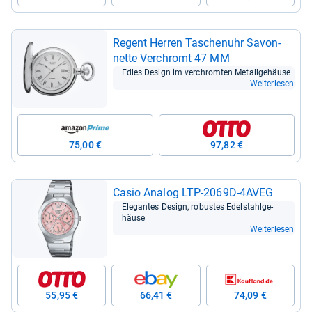
Regent Her­ren Taschen­uhr Savon­
nette Ver­chromt 47 MM
Edles Design im ver­chrom­ten Metall­ge­häuse
Weiterlesen
75,00 €
97,82 €
Casio Ana­log LTP-​2069D-​4AVEG
Ele­gan­tes Design, robus­tes Edel­stahl­ge­
häuse
Weiterlesen
55,95 €
66,41 €
74,09 €