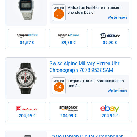
Viel­sei­tige Funk­tio­nen in anspre­
Sehr gut
chen­dem Design
1,5
Weiterlesen
36,57 €
39,88 €
39,90 €
Swiss Alpine Mili­tary Her­ren Uhr
Chro­no­graph 7078.9538SAM
Ele­gante Uhr mit Sport­funk­tio­nen
Sehr gut
und Stil
1,4
Weiterlesen
204,99 €
204,99 €
204,99 €
Casio Damen Digi­tal Arm­band­uhr