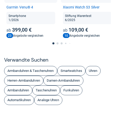
Gar­min Venu® 4
Xiaomi Watch S3 Sil­ver
Smartphone
Stiftung Warentest
1/2026
6/2025
399,00 €
109,00 €
23
10
Angebote vergleichen
Angebote vergleichen
Ver­wandte Suchen
Armbanduhren & Taschenuhren
Smartwatches
Uhren
Herren-Armbanduhren
Damen-Armbanduhren
Armbanduhren
Taschenuhren
Funkuhren
Automatikuhren
Analoge Uhren