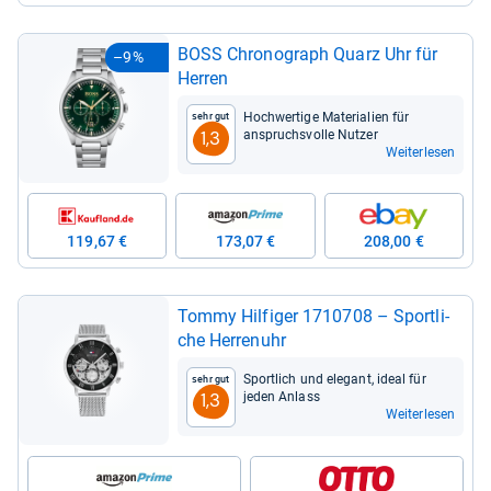
BOSS Chro­no­graph Quarz Uhr für
–9%
Her­ren
Hoch­wer­tige Mate­ria­lien für
Sehr gut
anspruchs­volle Nut­zer
1,3
Weiterlesen
119,67 €
173,07 €
208,00 €
Tommy Hil­fi­ger 1710708 – Sport­li­
che Her­ren­uhr
Sport­lich und ele­gant, ideal für
Sehr gut
jeden Anlass
1,3
Weiterlesen