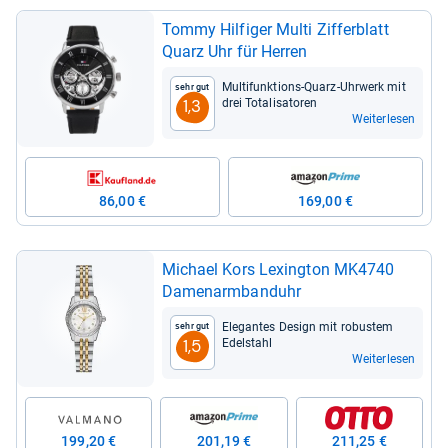
Tommy Hil­fi­ger Multi Zif­fer­blatt
Quarz Uhr für Her­ren
Mul­ti­funk­ti­ons-​Quarz-​Uhr­werk mit
Sehr gut
drei Tota­li­sa­to­ren
1,3
Weiterlesen
86,00 €
169,00 €
Michael Kors Lexing­ton MK4740
Damen­arm­band­uhr
Ele­gan­tes Design mit robus­tem
Sehr gut
Edel­stahl
1,5
Weiterlesen
199,20 €
201,19 €
211,25 €