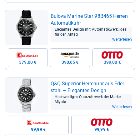
Bulova Marine Star 98B465 Her­ren
Auto­ma­ti­k­uhr
Ele­gan­tes Design mit Auto­ma­tik­werk, ideal
für den All­tag
Weiterlesen
379,00 €
390,65 €
399,00 €
Q&Q Supe­rior Her­ren­uhr aus Edel­
stahl – Ele­gan­tes Design
Hoch­wer­ti­ges Quarz­uhr­werk der Marke
Miyota
Weiterlesen
99,99 €
99,99 €