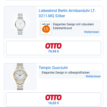
Lie­bes­kind Ber­lin Arm­band­uhr LT-​
0211-​MQ Sil­ber
Ele­gan­tes Design mit robus­tem
Sehr gut
Edel­stahl­band
1,5
Weiterlesen
79,99 €
Tem­pic Quarz­uhr
Ele­gan­tes Design in sil­ber­gold­far­ben
Weiterlesen
16,02 €