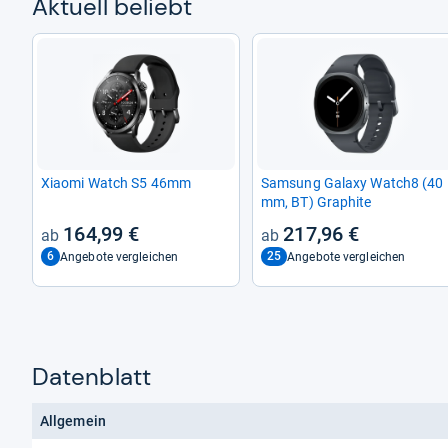
Aktu­ell beliebt
Xiaomi Watch S5 46mm
Sam­sung Galaxy Watch8 (40
mm, BT) Gra­phite
164,99 €
217,96 €
6
25
Angebote vergleichen
Angebote vergleichen
Datenblatt
Allgemein