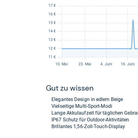
Gut zu wis­sen
Ele­gan­tes Design in edlem Beige
Viel­sei­tige Multi-​Sport-​Modi
Lange Akku­lauf­zeit für täg­li­chen Gebr
IP67 Schutz für Out­door-​Akti­vi­tä­ten
Bril­lan­tes 1,56-​Zoll-​Touch-​Dis­play