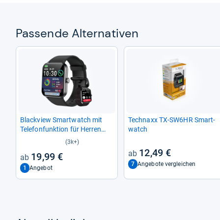
Pas­sende Alter­na­ti­ven
Black­view Smart­watch mit
Tech­naxx TX-​SW6HR Smart­
Tele­fon­funk­tion für Her­ren
watch
und Damen
(3k+)
12,49 €
19,99 €
7
Angebote vergleichen
1
Angebot