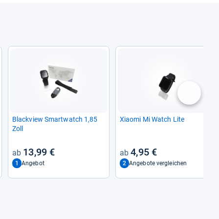
nächste
Black­view Smart­watch 1,85
Xiaomi Mi Watch Lite
Zoll
13,99 €
4,95 €
1
2
Angebot
Angebote vergleichen