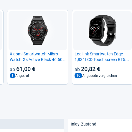
Xiaomi Smart­watch Mibro
Logi­link Smart­watch Edge
Watch Gs Active Black 46.50
1,83" LCD Touch­s­creen BT5.2
mm
black
61,00 €
20,82 €
1
10
Angebot
Angebote vergleichen
Inlay-Zustand