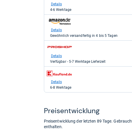
bei
Details
voelkner
4-6 Werktage
Marktplatz
für
zum
20,99
Shop:
kaufen.
bei
Details
Amazon.de
Gewöhnlich versandfertig in 4 bis 5 Tagen
für
21,38
zum
kaufen.
Shop:
bei
Details
Proshop.de
Verfügbar - 5-7 Werktage Lieferzeit
für
21,82
zum
kaufen.
Shop:
bei
Details
Kaufland
6-8 Werktage
für
22,27
kaufen.
Preis­ent­wick­lung
Preisentwicklung der letzten 89 Tage. Gebrau
enthalten.