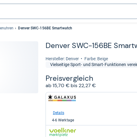
enuhren
Denver SWC-156BE Smartwatch
Den­ver SWC-​156BE Smart­
Her­stel­ler: Denver
Farbe: Beige
Vielseitige Sport- und Smart-Funktionen verei
Preis­ver­gleich
ab 15,70 € bis 22,27 €
zum
Shop:
bei
galaxus
Details
für
4-6 Werktage
15,70
kaufen.
zum
Shop: