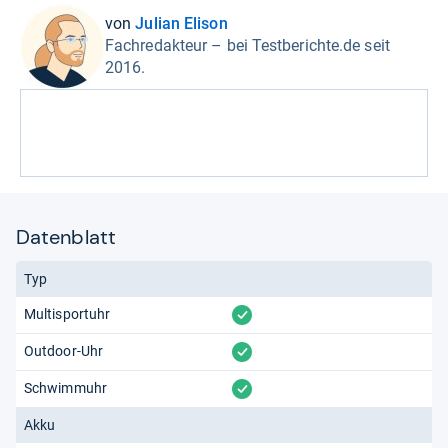
von
Julian Elison
Fachredakteur – bei Testberichte.de seit
2016.
Datenblatt
Typ
vorhanden
Multisportuhr
vorhanden
Outdoor-Uhr
vorhanden
Schwimmuhr
Akku