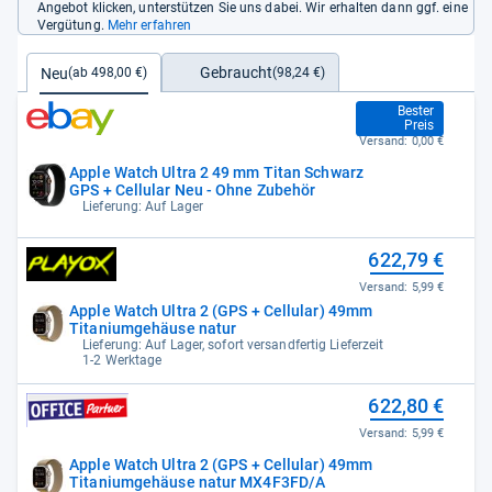
Angebot klicken, unterstützen Sie uns dabei. Wir erhalten dann ggf. eine
Vergütung.
Mehr erfahren
Gebraucht
Neu
(98,24 €)
(ab 498,00 €)
498,00 €
Bester
Preis
Versand:
0,00 €
Apple Watch Ultra 2 49 mm Titan Schwarz
GPS + Cellular Neu - Ohne Zubehör
Lieferung: Auf Lager
622,79 €
Versand:
5,99 €
Apple Watch Ultra 2 (GPS + Cellular) 49mm
Titaniumgehäuse natur
Lieferung: Auf Lager, sofort versandfertig Lieferzeit
1-2 Werktage
622,80 €
Versand:
5,99 €
Apple Watch Ultra 2 (GPS + Cellular) 49mm
Titaniumgehäuse natur MX4F3FD/A