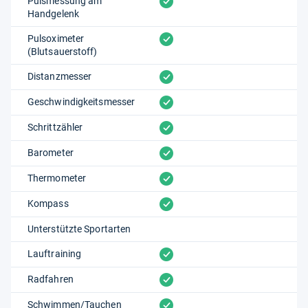
vorhanden
Pulsmessung am
Handgelenk
vorhanden
Pulsoximeter
(Blutsauerstoff)
vorhanden
Distanzmesser
vorhanden
Geschwindigkeitsmesser
vorhanden
Schrittzähler
vorhanden
Barometer
vorhanden
Thermometer
vorhanden
Kompass
Unterstützte Sportarten
vorhanden
Lauftraining
vorhanden
Radfahren
vorhanden
Schwimmen/Tauchen