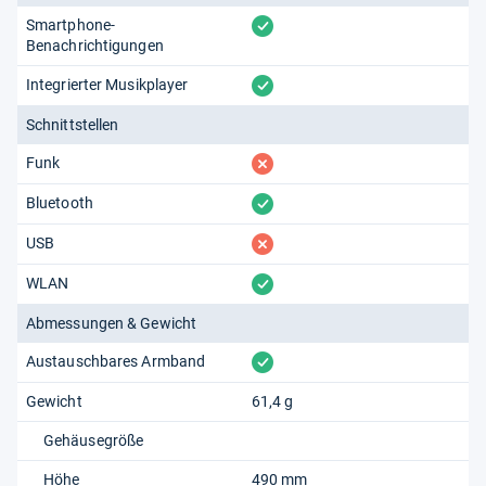
vorhanden
Smartphone-
Benachrichtigungen
vorhanden
Integrierter Musikplayer
Schnittstellen
fehlt
Funk
vorhanden
Bluetooth
fehlt
USB
vorhanden
WLAN
Abmessungen & Gewicht
vorhanden
Austauschbares Armband
Gewicht
61,4 g
Gehäusegröße
Höhe
490 mm