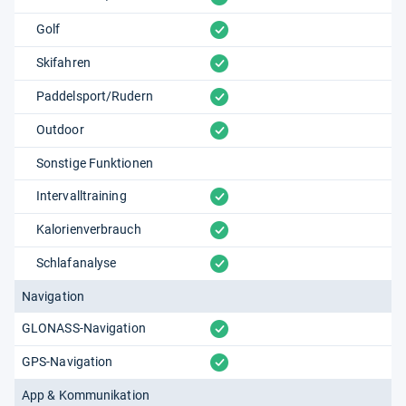
vorhanden
Golf
vorhanden
Skifahren
vorhanden
Paddelsport/Rudern
vorhanden
Outdoor
Sonstige Funktionen
vorhanden
Intervalltraining
vorhanden
Kalorienverbrauch
vorhanden
Schlafanalyse
Navigation
vorhanden
GLONASS-Navigation
vorhanden
GPS-Navigation
App & Kommunikation