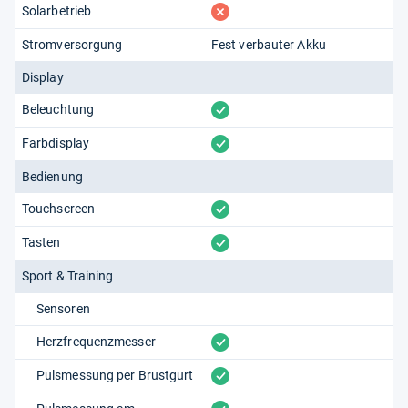
fehlt
Solarbetrieb
Stromversorgung
Fest verbauter Akku
Display
vorhanden
Beleuchtung
vorhanden
Farbdisplay
Bedienung
vorhanden
Touchscreen
vorhanden
Tasten
Sport & Training
Sensoren
vorhanden
Herzfrequenzmesser
vorhanden
Pulsmessung per Brustgurt