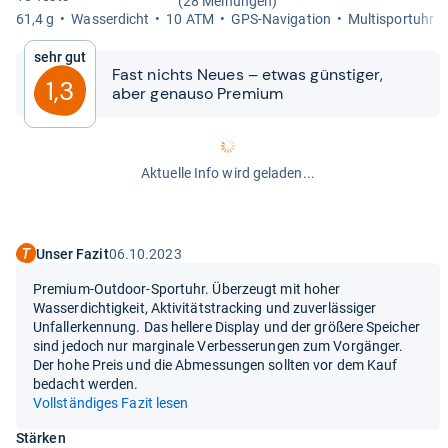
(28 Meinungen)
61,4 g
Was­ser­dicht
10 ATM
GPS-​Navi­ga­tion
Mul­tisport­uhr
Sehr gut
Fast nichts Neues – etwas güns­ti­ger,
1,3
aber genauso Pre­mium
Aktuelle Info wird geladen...
Unser Fazit
06.10.2023
Premium-Outdoor-Sportuhr. Überzeugt mit hoher
Wasserdichtigkeit, Aktivitätstracking und zuverlässiger
Unfallerkennung. Das hellere Display und der größere Speicher
sind jedoch nur marginale Verbesserungen zum Vorgänger.
Der hohe Preis und die Abmessungen sollten vor dem Kauf
bedacht werden.
Vollständiges Fazit lesen
Stärken