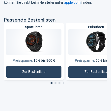
können Sie direkt beim Hersteller unter
apple.com
finden.
Pas­sende Bes­ten­lis­ten
Sportuhren
Pulsuhren
Preisspanne:
15 € bis 860 €
Preisspanne:
60 € bis 8
Zur Bestenliste
Zur Bestenliste
: Sportuhren
: Pulsuhr
Aktu­ell beliebte Sport­uh­ren