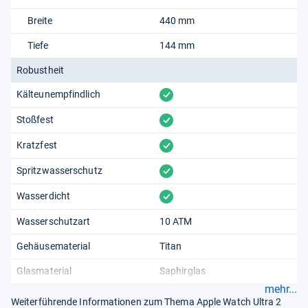
Breite
440 mm
Tiefe
144 mm
Robustheit
vorhanden
Kälteunempfindlich
vorhanden
Stoßfest
vorhanden
Kratzfest
vorhanden
Spritzwasserschutz
vorhanden
Wasserdicht
Wasserschutzart
10 ATM
Gehäusematerial
Titan
Glasmaterial
Saphirglas
mehr...
Weiterführende Informationen zum Thema Apple Watch Ultra 2