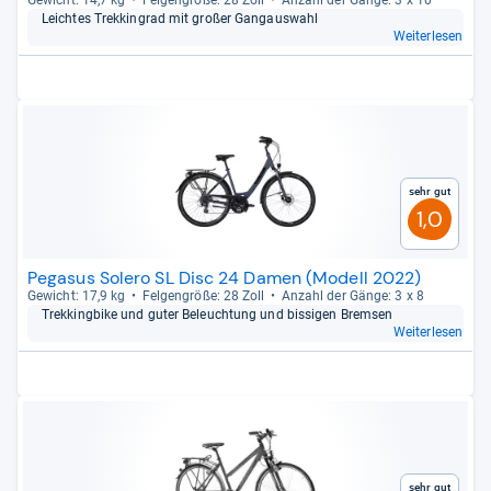
Gewicht: 14,7 kg
Fel­gen­größe: 28 Zoll
Anzahl der Gänge: 3 x 10
Leich­tes Trek­kin­grad mit großer Gang­aus­wahl
Weiterlesen
Sehr gut
1,0
Pegasus Solero SL Disc 24 Damen (Modell 2022)
Gewicht: 17,9 kg
Fel­gen­größe: 28 Zoll
Anzahl der Gänge: 3 x 8
Trek­king­bike und guter Beleuch­tung und bis­si­gen Brem­sen
Weiterlesen
Sehr gut