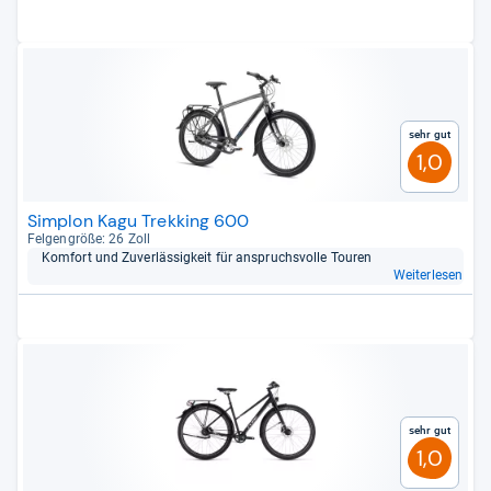
Sehr gut
1,0
Simplon Kagu Trekking 600
Fel­gen­größe: 26 Zoll
Kom­fort und Zuver­läs­sig­keit für anspruchs­volle Tou­ren
Weiterlesen
Sehr gut
1,0