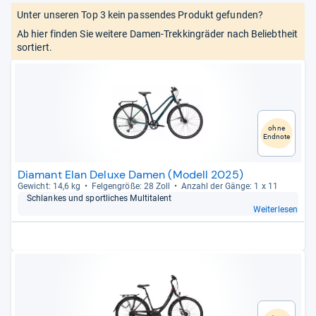
Unter unseren Top 3 kein passendes Produkt gefunden?
Ab hier finden Sie weitere Damen-Trekkingräder nach Beliebtheit
sortiert.
ohne
Endnote
Diamant Elan Deluxe Damen (Modell 2025)
Gewicht: 14,6 kg
Fel­gen­größe: 28 Zoll
Anzahl der Gänge: 1 x 11
Schlan­kes und sport­li­ches Mul­ti­ta­lent
Weiterlesen