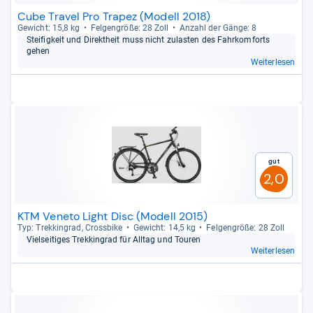
Cube Travel Pro Trapez (Modell 2018)
Gewicht: 15,8 kg
Fel­gen­größe: 28 Zoll
Anzahl der Gänge: 8
Stei­fig­keit und Direkt­heit muss nicht zulas­ten des Fahr­kom­forts
gehen
Weiterlesen
Gut
2,0
KTM Veneto Light Disc (Modell 2015)
Typ: Trek­kin­grad, Cross­bike
Gewicht: 14,5 kg
Fel­gen­größe: 28 Zoll
Viel­sei­ti­ges Trek­kin­grad für All­tag und Tou­ren
Weiterlesen