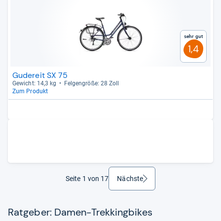
Sehr gut
1,4
Gudereit SX 75
Gewicht: 14,3 kg
Fel­gen­größe: 28 Zoll
Zum Produkt
Seite 1 von 17
Nächste
weiter
Ratgeber: Damen-Trekkingbikes