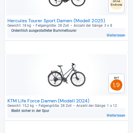
ohne
Endnote
Hercules Tourer Sport Damen (Modell 2025)
Gewicht: 18 kg
Fel­gen­größe: 28 Zoll
Anzahl der Gänge: 3 x 8
Ordent­lich aus­ge­stat­te­ter Bum­mel­tou­rer
Weiterlesen
Gut
1,9
KTM Life Force Damen (Modell 2024)
Gewicht: 15,2 kg
Fel­gen­größe: 28 Zoll
Anzahl der Gänge: 1 x 12
Bleibt sicher in der Spur
Weiterlesen