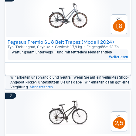
Gut
1,8
Pegasus Premio SL 8 Belt Trapez (Modell 2024)
Typ: Trek­kin­grad, City­bike
Gewicht: 17,9 kg
Fel­gen­größe: 28 Zoll
War­tungs­arm unter­wegs – und mit fett­freiem Rie­men­an­trieb
Weiterlesen
Wir arbeiten unabhängig und neutral. Wenn Sie auf ein verlinktes Shop-
Angebot klicken, unterstützen Sie uns dabei. Wir erhalten dann ggf. eine
Vergütung.
Mehr erfahren
2
Gut
2,5