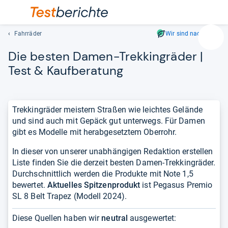
Fahrräder
Wir sind nachhaltig
Suc
Die bes­ten Damen-​Trek­kin­grä­der |
Geben
Sie
Test & Kauf­be­ra­tung
mindest
drei
Zeichen
Trekkingräder meistern Straßen wie leichtes Gelände
ein.
und sind auch mit Gepäck gut unterwegs. Für Damen
Vorschl
gibt es Modelle mit herabgesetztem Oberrohr.
erschei
automat
In dieser von unserer unabhängigen Redaktion erstellen
und
Liste finden Sie die derzeit besten Damen-Trekkingräder.
lassen
Durchschnittlich werden die Produkte mit Note 1,5
sich
bewertet.
Aktuelles Spitzenprodukt
ist Pegasus Premio
mit
SL 8 Belt Trapez (Modell 2024).
den
Pfeiltas
Diese Quellen haben wir
neutral
ausgewertet:
auswähl