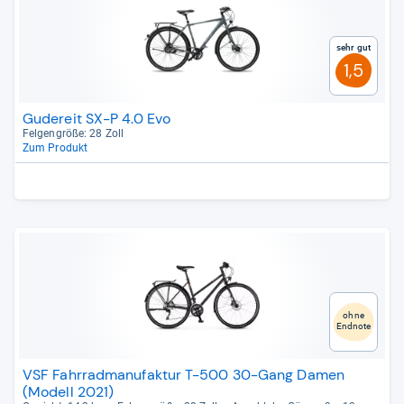
Sehr gut
1,5
Gudereit SX-P 4.0 Evo
Fel­gen­größe: 28 Zoll
Zum Produkt
ohne
Endnote
VSF Fahrradmanufaktur T-500 30-Gang Damen
(Modell 2021)