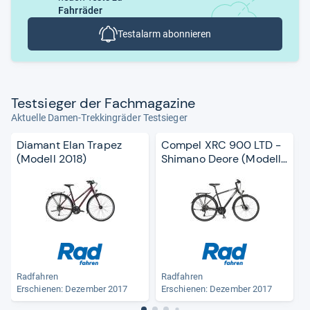
Fahrräder
Testalarm abonnieren
Test­sie­ger der Fach­ma­ga­zine
Aktuelle Damen-Trekkingräder Testsieger
Diamant Elan Trapez
Compel XRC 900 LTD -
(Modell 2018)
Shimano Deore (Modell
2018)
Radfahren
Radfahren
Erschienen: Dezember 2017
Erschienen: Dezember 2017
E