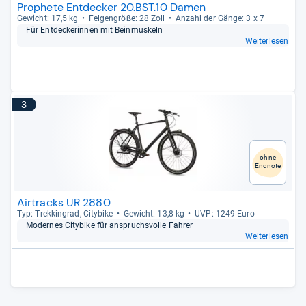
Prophete Entdecker 20.BST.10 Damen
Gewicht: 17,5 kg
Fel­gen­größe: 28 Zoll
Anzahl der Gänge: 3 x 7
Für Ent­decke­rin­nen mit Bein­mus­keln
Weiterlesen
3
ohne
Endnote
Airtracks UR 2880
Typ: Trek­kin­grad, City­bike
Gewicht: 13,8 kg
UVP: 1249 Euro
Moder­nes City­bike für anspruchs­volle Fah­rer
Weiterlesen