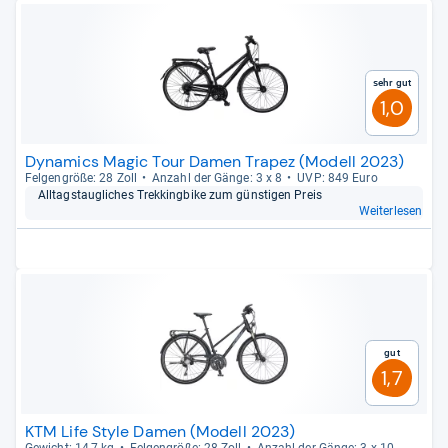
Sehr gut
1,0
Dynamics Magic Tour Damen Trapez (Modell 2023)
Fel­gen­größe: 28 Zoll
Anzahl der Gänge: 3 x 8
UVP: 849 Euro
All­tags­taug­li­ches Trek­king­bike zum güns­ti­gen Preis
Weiterlesen
Gut
1,7
KTM Life Style Damen (Modell 2023)