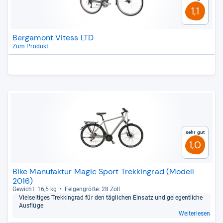
1,1
Bergamont Vitess LTD
Zum Produkt
Sehr gut
1,0
Bike Manufaktur Magic Sport Trekkingrad (Modell
2016)
Gewicht: 16,5 kg
Fel­gen­größe: 28 Zoll
Viel­sei­ti­ges Trek­kin­grad für den täg­li­chen Ein­satz und gele­gent­li­che
Aus­flüge
Weiterlesen