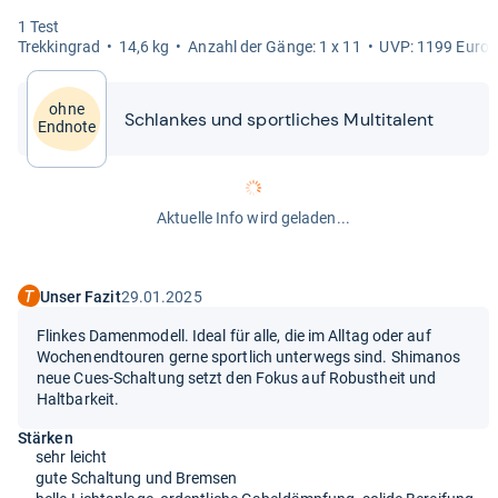
1 Test
Trek­kin­grad
14,6 kg
Anzahl der Gänge: 1 x 11
UVP: 1199 Euro
ohne
Schlan­kes und sport­li­ches Mul­ti­ta­lent
Endnote
Aktuelle Info wird geladen...
Unser Fazit
29.01.2025
Flinkes Damenmodell. Ideal für alle, die im Alltag oder auf
Wochenendtouren gerne sportlich unterwegs sind. Shimanos
neue Cues-Schaltung setzt den Fokus auf Robustheit und
Haltbarkeit.
Stärken
sehr leicht
gute Schaltung und Bremsen