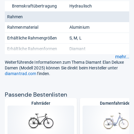
Bremskraftübertragung
Hydraulisch
Rahmen
Rahmenmaterial
Aluminium
Erhältliche Rahmengrößen
S, M, L
Erhältliche Rahmenformen
Diamant
mehr...
Weiterführende Informationen zum Thema Diamant Elan Deluxe
Damen (Modell 2025) können Sie direkt beim Hersteller unter
diamantrad.com
finden.
Pas­sende Bes­ten­lis­ten
Fahrräder
Damenfahrräder