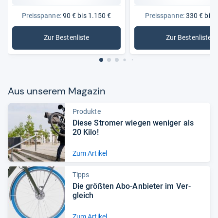
Preisspanne:
90 € bis 1.150 €
Preisspanne:
330 € bis 
Zur Bestenliste
Zur Bestenliste
: Fahrräder
: Damenf
Aus unse­rem Maga­zin
Produkte
Diese Stro­mer wie­gen weni­ger als
20 Kilo!
Zum Artikel
Tipps
Die größ­ten Abo-​Anbie­ter im Ver­
gleich
Zum Artikel