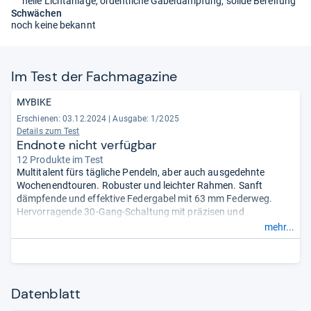
helle Lichtanlage, ordentliche Gabeldämpfung, solide Bereifung
Schwächen
noch keine bekannt
Im Test der Fach­ma­ga­zine
MYBIKE
Erschienen: 03.12.2024
|
Ausgabe: 1/2025
Details zum Test
Endnote nicht verfügbar
12 Produkte im Test
Multitalent fürs tägliche Pendeln, aber auch ausgedehnte
Wochenendtouren. Robuster und leichter Rahmen. Sanft
dämpfende und effektive Federgabel mit 63 mm Federweg.
Hervorragende 30-Gang-Schaltung mit präzisen und
zuverlässigen Gangwechseln, auch in anspruchsvollem
mehr...
Gelände. Super Bremsen. Pannensichere Reifen mit geringem
Rollwiderstand. Leistungsstarke Beleuchtung. Moderates
Gewicht, optimal für einen sportlicheren
Fahrstil.
- Zusammengefasst durch unsere Redaktion.
Datenblatt