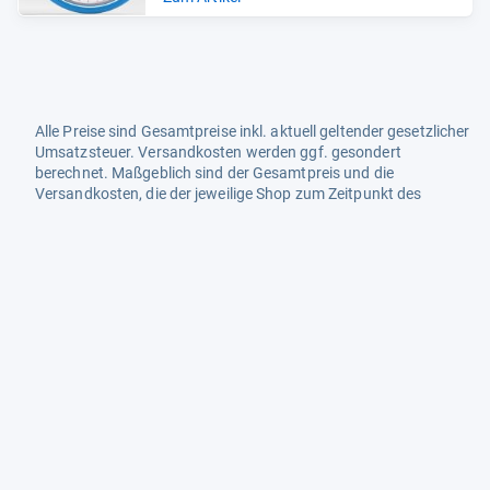
Alle Preise sind Gesamtpreise inkl. aktuell geltender gesetzlicher
Umsatzsteuer. Versandkosten werden ggf. gesondert
berechnet. Maßgeblich sind der Gesamtpreis und die
Versandkosten, die der jeweilige Shop zum Zeitpunkt des
Kaufes anbietet.
Mehr Infos dazu in unseren FAQs
Newsletter
Neutrale Ratgeber – hilfreich für Ihre
Produktwahl
Gut getestete Produkte – passend zur
Jahreszeit
Tipps & Tricks