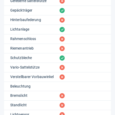
fehlt
Gefederte Sattelstütze
vorhanden
Gepäckträger
fehlt
Hinterbaufederung
vorhanden
Lichtanlage
fehlt
Rahmenschloss
fehlt
Riemenantrieb
vorhanden
Schutzbleche
fehlt
Vario-Sattelstütze
fehlt
Verstellbarer Vorbauwinkel
Beleuchtung
fehlt
Bremslicht
fehlt
Standlicht
fehlt
Lichtsensor