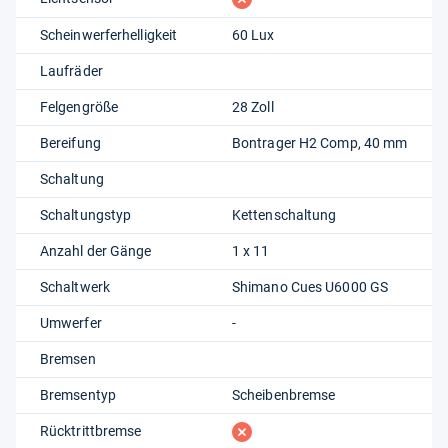
Scheinwerferhelligkeit
60 Lux
Laufräder
Felgengröße
28 Zoll
Bereifung
Bontrager H2 Comp, 40 mm
Schaltung
Schaltungstyp
Kettenschaltung
Anzahl der Gänge
1 x 11
Schaltwerk
Shimano Cues U6000 GS
Umwerfer
-
Bremsen
Bremsentyp
Scheibenbremse
fehlt
Rücktrittbremse