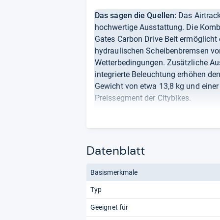
Das sagen die Quellen:
Das Airtrac
hochwertige Ausstattung. Die Kom
Gates Carbon Drive Belt ermöglicht
hydraulischen Scheibenbremsen von
Wetterbedingungen. Zusätzliche Au
integrierte Beleuchtung erhöhen de
Gewicht von etwa 13,8 kg und einer
Preissegment der Citybikes.
Note:
„Gut“ (1,90)
Von uns ausgewertete Quellen:
Datenblatt
MediaMarkt
Elektrofahrrader.de
Basismerkmale
Airtracks
Airtracks
Typ
OTTO
Geeignet für