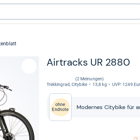
enblatt
Air­tracks UR 2880
(2 Meinungen)
Trek­kin­grad, City­bike
13,8 kg
UVP: 1249 Eu
ohne
Moder­nes City­bike für a
Endnote