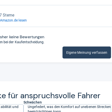
,7 Sterne
 Amazon.de lesen
isher keine Bewertungen
en bei der Kaufentscheidung.
Eigene Meinung verfassen
e für anspruchs­volle Fah­rer
Schwächen
abilität und
Ungefedert, was den Komfort auf unebenen Strecken
beeinträchtigen kann