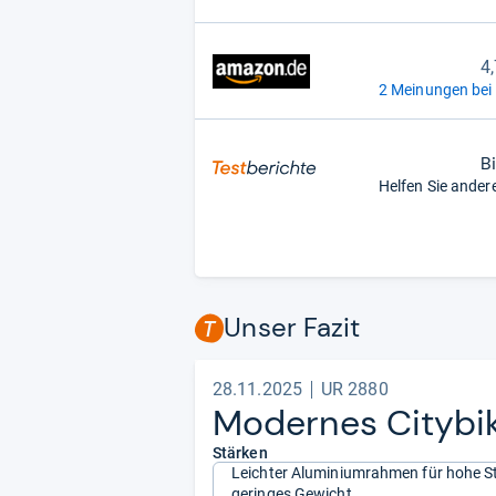
4
2 Meinungen bei
B
Helfen Sie ander
Unser Fazit
28.11.2025
UR 2880
Moder­nes City­bik
Stärken
Leichter Aluminiumrahmen für hohe St
geringes Gewicht