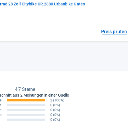
rrad 28 Zoll Citybike UR.2880 Urbanbike Gates
Preis prüfen
4,7 Sterne
schnitt aus
2 Meinungen in einer Quelle
e
2
(100%)
e
0
(0%)
e
0
(0%)
e
0
(0%)
0
(0%)