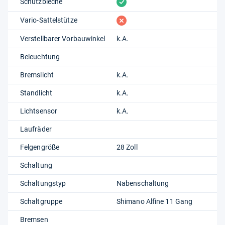
vorhanden
Schutzbleche
fehlt
Vario-Sattelstütze
Verstellbarer Vorbauwinkel
k.A.
Beleuchtung
Bremslicht
k.A.
Standlicht
k.A.
Lichtsensor
k.A.
Laufräder
Felgengröße
28 Zoll
Schaltung
Schaltungstyp
Nabenschaltung
Schaltgruppe
Shimano Alfine 11 Gang
Bremsen