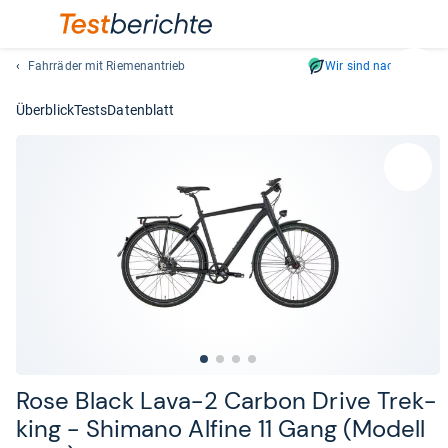
Fahrräder mit Riemenantrieb
Wir sind nachhaltig
Suc
Geben
Überblick
Tests
Datenblatt
Sie
mindest
drei
Zeichen
ein.
Vorschl
erschei
automat
und
lassen
sich
mit
den
Rose Black Lava-​2 Car­bon Drive Trek­
Pfeiltas
king -​ Shi­mano Alfine 11 Gang (Modell
auswähl