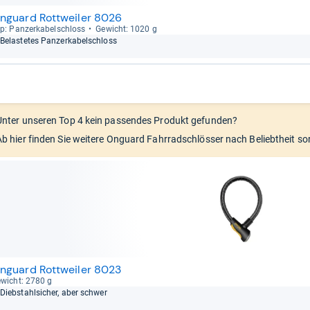
nguard Rottweiler 8026
p: Pan­zer­ka­bel­schloss
Gewicht: 1020 g
Belas­te­tes Pan­zer­ka­bel­schloss
Unter unseren Top 4 kein passendes Produkt gefunden?
Ab hier finden Sie weitere Onguard Fahrradschlösser nach Beliebtheit sor
nguard Rottweiler 8023
wicht: 2780 g
Dieb­stahl­si­cher, aber schwer