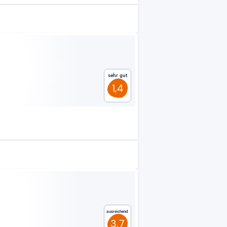
Sehr gut
1,4
Ausreichend
3,7