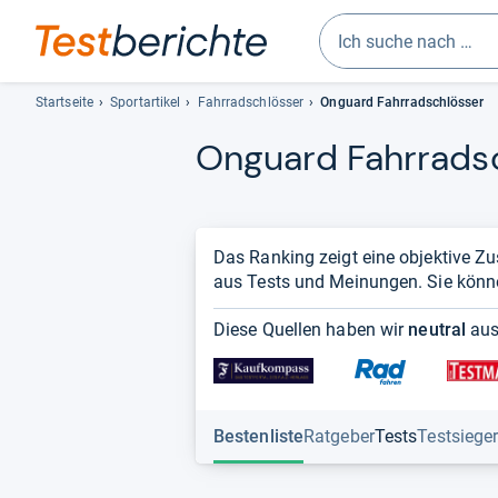
Geben
Sie
Startseite
Sportartikel
Fahrradschlösser
Onguard Fahrradschlösser
mindestens
Onguard Fahr­rad­sc
drei
Zeichen
ein.
Vorschläge
erscheinen
Das Ranking zeigt eine objektive Z
automatisch
aus Tests und Meinungen. Sie können 
und
lassen
Diese Quellen haben wir
neutral
aus
sich
mit
den
Pfeiltasten
Bestenliste
Ratgeber
Tests
Testsiege
auswählen.