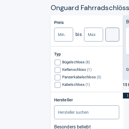
Onguard Fahrradschlösse
Min.
Max.
B
Preis
bis
Suche
Typ
Bügelschloss
(8)
G
Kettenschloss
(1)
Panzerkabelschloss
(3)
Kabelschloss
15 
(1)
1
Hersteller
Besonders beliebt