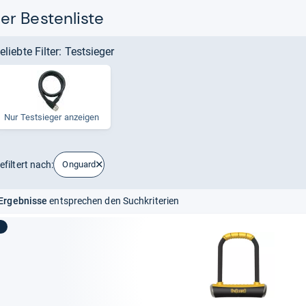
r Bestenliste
eliebte Filter: Testsieger
Nur Test­sie­ger anzei­gen
efiltert nach:
Onguard
Ergebnisse
entsprechen den Suchkriterien