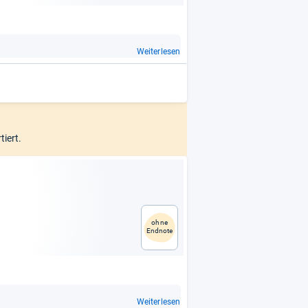
Weiterlesen
tiert.
ohne
Endnote
Weiterlesen