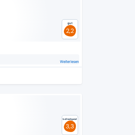
Gut
2,2
Weiterlesen
Befriedigend
3,3