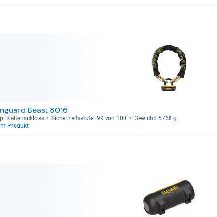
nguard Beast 8016
p: Ket­ten­schloss
Sicher­heits­stufe: 99 von 100
Gewicht: 5768 g
um Produkt