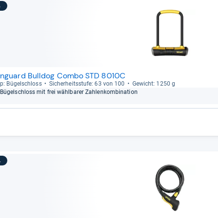
3
nguard Bulldog Combo STD 8010C
p: Bügel­schloss
Sicher­heits­stufe: 63 von 100
Gewicht: 1250 g
Bügel­schloss mit frei wähl­ba­rer Zah­len­kom­bi­na­tion
4