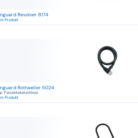
nguard Revolver 8174
um Produkt
nguard Rottweiler 5024
p: Pan­zer­ka­bel­schloss
um Produkt