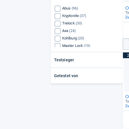
O
Abus
(96)
Ty
Kryptonite
(37)
Z
Trelock
(30)
Axa
(24)
Kohlburg
(20)
Master Lock
(19)
Hiplok
(17)
Testsieger
Profex
(16)
Onguard
(15)
Getestet von
O
Ty
Z