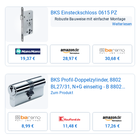
BKS Ein­steck­schloss 0615 PZ
Robuste Bau­weise mit ein­fa­cher Mon­tage
Weiterlesen
19,37 €
28,97 €
30,68 €
BKS Pro­fil-​Dop­pel­zy­lin­der, 8802
BL27/31, N+G ein­sei­tig -​ B 8802
0002
Zum Produkt
8,99 €
11,48 €
17,26 €