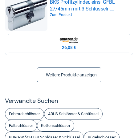
BKS Pro­fil­zy­lin­der, eins. GFBL
27/45mm mit 3 Schlüs­seln,
88020005
Zum Produkt
26,08 €
Weitere Produkte anzeigen
Ver­wandte Suchen
Fahrradschlösser
ABUS Schlösser & Schlüssel
Faltschlösser
Kettenschlösser
BURG-WÄCHTER Schlösser & Schlüssel
Bügelschlösser