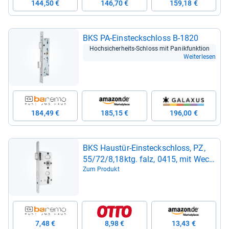
144,50 €
146,70 €
159,18 €
BKS PA-​Ein­steck­schloss B-​1820
Hoch­si­cher­heits-​Schloss mit Panik­funk­tion
Weiterlesen
184,49 €
185,15 €
196,00 €
BKS Haus­tür-​Ein­steck­schloss, PZ,
55/72/8,18ktg. falz, 0415, mit Wech­
sel DL, nickel­sil­ber lackiert -​
Zum Produkt
04150034
7,48 €
8,98 €
13,43 €