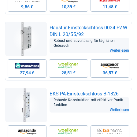
9,56 €
10,39 €
11,48 €
Haus­tür-​Ein­steck­schloss 0024 PZW
DIN L 20/55/92
Robust und zuver­läs­sig für täg­li­chen
Gebrauch
Weiterlesen
27,94 €
28,51 €
36,57 €
BKS PA-​Ein­steck­schloss B-​1826
Robuste Kon­struk­tion mit effek­ti­ver Panik­
funk­tion
Weiterlesen