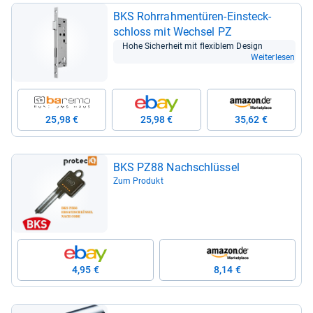
BKS Rohr­rah­men­tü­ren-​Ein­steck­
schloss mit Wech­sel PZ
Hohe Sicher­heit mit fle­xiblem Design
Weiterlesen
25,98 €
25,98 €
35,62 €
BKS PZ88 Nach­schlüs­sel
Zum Produkt
4,95 €
8,14 €