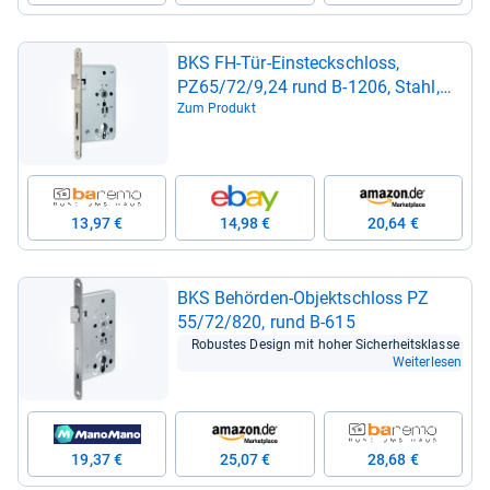
BKS FH-​Tür-​Ein­steck­schloss,
PZ65/72/9,24 rund B-​1206, Stahl,
mit Wech­sel DL ver­zinkt -​ B-​12060-​
Zum Produkt
37-​L-​2
13,97 €
14,98 €
20,64 €
BKS Behör­den-​Objekt­schloss PZ
55/72/820, rund B-​615
Robus­tes Design mit hoher Sicher­heits­klasse
Weiterlesen
19,37 €
25,07 €
28,68 €