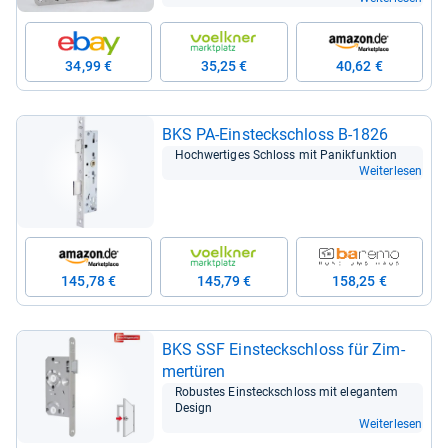
34,99 €
35,25 €
40,62 €
BKS PA-​Ein­steck­schloss B-​1826
Hoch­wer­ti­ges Schloss mit Panik­funk­tion
Weiterlesen
145,78 €
145,79 €
158,25 €
BKS SSF Ein­steck­schloss für Zim­
mer­tü­ren
Robus­tes Ein­steck­schloss mit ele­gan­tem
Design
Weiterlesen