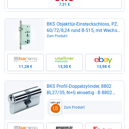
7,31 €
BKS Objekt­tür-​Ein­steck­schloss, PZ,
60/72/8,24 rund B-​515, mit Wech­sel
, DL, ER matt -​ B-​05150-​69-​L-​8
Zum Produkt
11,28 €
13,30 €
13,98 €
BKS Pro­fil-​Dop­pel­zy­lin­der, 8802
BL27/35, N+G ein­sei­tig -​ B 8802
0003
Sehr gut
Zum Produkt
1,5