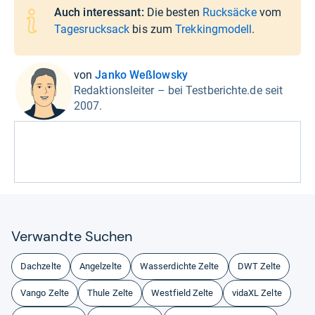
Auch interessant:
Die besten
Rucksäcke
vom
Tagesrucksack
bis zum
Trekkingmodell
.
von
Janko Weßlowsky
Redaktionsleiter – bei Testberichte.de seit
2007.
Ver­wandte Suchen
Dachzelte
Angelzelte
Wasserdichte Zelte
DWT Zelte
Vango Zelte
Thule Zelte
Westfield Zelte
vidaXL Zelte