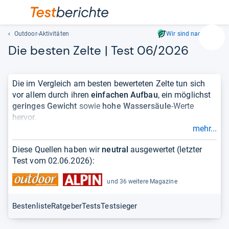
Outdoor-Aktivitäten
Wir sind nachhaltig
Suc
Die bes­ten Zelte | Test 06/2026
Geben
Sie
mindest
Die im Vergleich am besten bewerteten Zelte tun sich
drei
vor allem durch ihren
einfachen Aufbau
, ein möglichst
Zeichen
geringes Gewicht
sowie
hohe Wassersäule
-Werte
ein.
hervor.
Vorschl
mehr...
erschei
Zelte
gibt es in allen Formen und Größen. Obwohl
automat
verschiedenste Typen existieren, wird der
Diese Quellen haben wir
neutral
ausgewertet (letzter
und
Campingmarkt vor allem von zweien dominiert:
Test vom
02.06.2026
):
lassen
Kuppelzelte
sind besonders leicht aufzubauen,
sich
und 36 weitere Magazine
können meist frei stehen und sind darum
mit
besonders vielseitig.
den
Bestenliste
Ratgeber
Tests
Testsieger
Tunnelzelte
bieten viel Platz zum Ausstrecken und
Pfeiltas
Sitzen. Sie sind in der Regel besonders leicht
auswähl