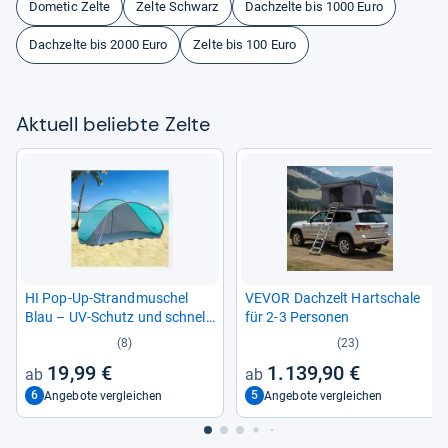
Dometic Zelte
Zelte Schwarz
Dachzelte bis 1000 Euro
Dachzelte bis 2000 Euro
Zelte bis 100 Euro
Aktu­ell beliebte Zelte
HI Pop-​Up-​Strand­mu­schel
VEVOR Dach­zelt Hart­schale
Blau – UV-​Schutz und schnel­
für 2-​3 Per­so­nen
ler Auf­bau
(8)
(23)
19,99 €
1.139,90 €
6
5
Angebote vergleichen
Angebote vergleichen