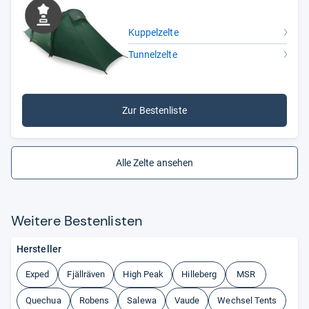
Kuppelzelte
Tunnelzelte
Zur Bestenliste
Alle Zelte ansehen
Wei­tere Bes­ten­lis­ten
Hersteller
Exped
Fjällräven
High Peak
Hilleberg
MSR
Quechua
Robens
Salewa
Vaude
Wechsel Tents