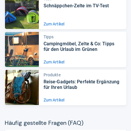
Schnäpp­chen-​Zelte im TV-​Test
Zum Artikel
Tipps
Cam­ping­mö­bel, Zelte & Co: Tipps
für den Urlaub im Grü­nen
Zum Artikel
Produkte
Reise-​Gad­gets: Per­fekte Ergän­zung
für Ihren Urlaub
Zum Artikel
Häu­fig gestellte Fra­gen (FAQ)