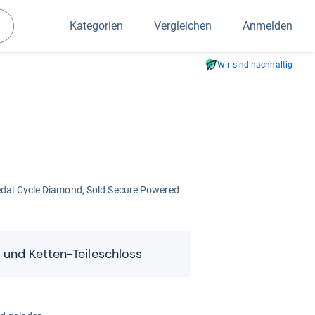
Kategorien
Vergleichen
Anmelden
Suchen
Wir sind nachhaltig
Pedal Cycle Dia­mond, Sold Secure Powe­red
nd Ket­ten-​​Tei­le­schloss