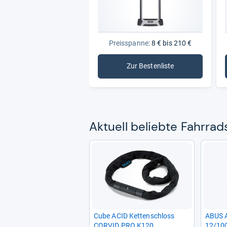
Preisspanne:
8 € bis 210 €
Zur Bestenliste
: Fahrradschlösser
Aktu­ell beliebte Fahr­rad­
Cube ACID Ket­ten­schloss
ABUS A
COR­VID PRO K120
12/10