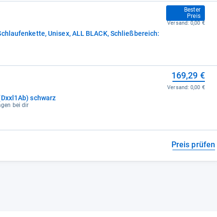
164,99 €
Bester
Preis
Versand:
0,00 €
Schlaufenkette, Unisex, ALL BLACK, Schließbereich:
169,29 €
Versand:
0,00 €
(Dxxl1Ab) schwarz
agen bei dir
Preis prüfen