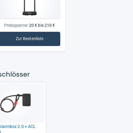
Preisspanne:
20 € bis 210 €
Zur Bestenliste
: Bügelschlösser
sch­lös­ser
larm­box 2.0 + ACL
0