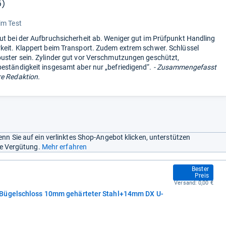
5)
“
im Test
ut bei der Aufbruchsicherheit ab. Weniger gut im Prüfpunkt Handling
keit. Klappert beim Transport. Zudem extrem schwer. Schlüssel
uster sein. Zylinder gut vor Verschmutzungen geschützt,
eständigkeit insgesamt aber nur „befriedigend“.
- Zusammengefasst
e Redaktion.
nn Sie auf ein verlinktes Shop-Angebot klicken, unterstützen
ine Vergütung.
Mehr erfahren
164,99 €
Bester
Preis
Versand:
0,00 €
+Bügelschloss 10mm gehärteter Stahl+14mm DX U-