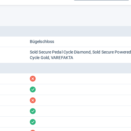
Bügelschloss
Sold Secure Pedal Cycle Diamond, Sold Secure Powered
Cycle Gold, VAREFAKTA
fehlt
vorhanden
fehlt
vorhanden
vorhanden