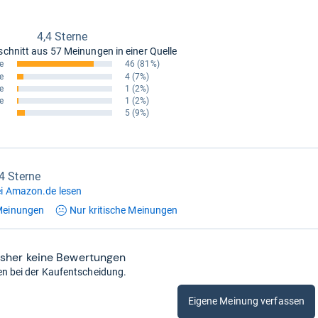
4,4 Sterne
schnitt aus
57 Meinungen in einer Quelle
e
46
(81%)
e
4
(7%)
e
1
(2%)
e
1
(2%)
5
(9%)
,4 Sterne
i Amazon.de lesen
einungen
Nur kritische
Meinungen
isher keine Bewertungen
en bei der Kaufentscheidung.
Eigene Meinung verfassen