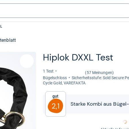
XL
tenblatt
Hiplok DXXL Test
1 Test
(57 Meinungen)
Bügel­schloss
Sicher­heits­stufe: Sold Secure 
Cycle Gold, VARE­FAKTA
Gut
Starke Kombi aus Bügel-​​ u
2,1