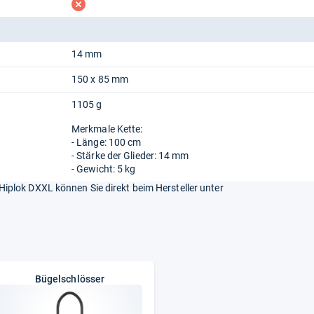
fehlt
14 mm
150 x 85 mm
1105 g
Merkmale Kette:
- Länge: 100 cm
- Stärke der Glieder: 14 mm
- Gewicht: 5 kg
plok DXXL können Sie direkt beim Hersteller unter
Bügelschlösser