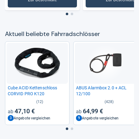
: Fahrradschlösser
: Bügelsc
Aktu­ell beliebte Fahr­rad­sch­lös­ser
Cube ACID Ket­ten­schloss
ABUS Alarm­box 2.0 + ACL
COR­VID PRO K120
12/100
(12)
(428)
47,10 €
64,99 €
3
9
Angebote vergleichen
Angebote vergleichen