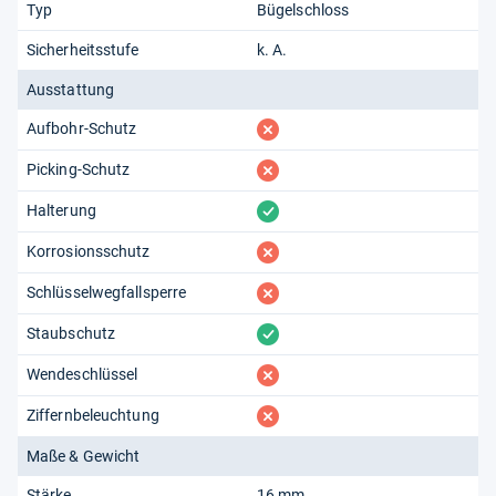
Typ
Bügelschloss
Sicherheitsstufe
k. A.
Ausstattung
fehlt
Aufbohr-Schutz
fehlt
Picking-Schutz
vorhanden
Halterung
fehlt
Korrosionsschutz
fehlt
Schlüsselwegfallsperre
vorhanden
Staubschutz
fehlt
Wendeschlüssel
fehlt
Ziffernbeleuchtung
Maße & Gewicht
Stärke
16 mm