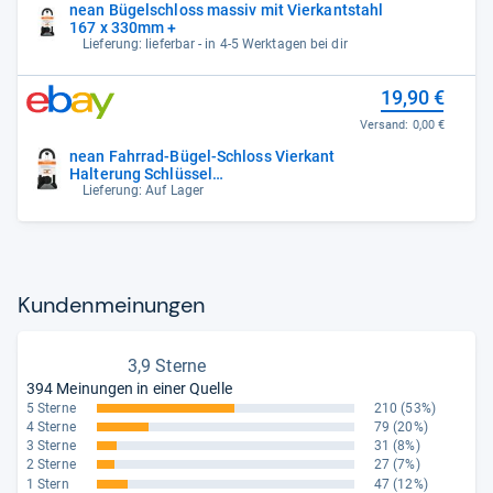
nean Bügelschloss massiv mit Vierkantstahl
167 x 330mm +
Lieferung: lieferbar - in 4-5 Werktagen bei dir
19,90 €
Versand:
0,00 €
nean Fahrrad-Bügel-Schloss Vierkant
Halterung Schlüssel
massiv,16x16mm,330x167mm
Lieferung: Auf Lager
Kun­den­mei­nun­gen
3,9 Sterne
394 Meinungen in einer Quelle
5 Sterne
210
(53%)
4 Sterne
79
(20%)
3 Sterne
31
(8%)
2 Sterne
27
(7%)
1 Stern
47
(12%)