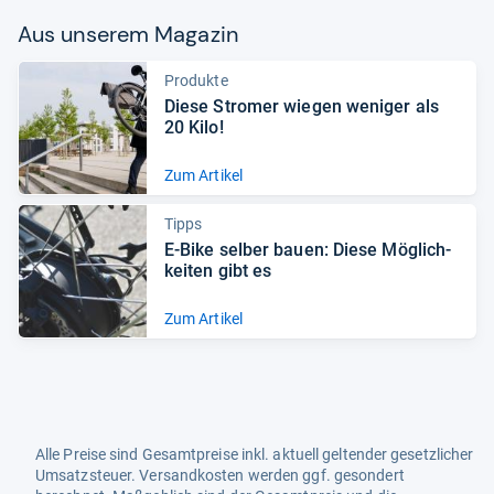
Aus unse­rem Maga­zin
Produkte
Diese Stro­mer wie­gen weni­ger als
20 Kilo!
Zum Artikel
Tipps
E-​Bike sel­ber bauen: Diese Mög­lich­
kei­ten gibt es
Zum Artikel
Alle Preise sind Gesamtpreise inkl. aktuell geltender gesetzlicher
Umsatzsteuer. Versandkosten werden ggf. gesondert