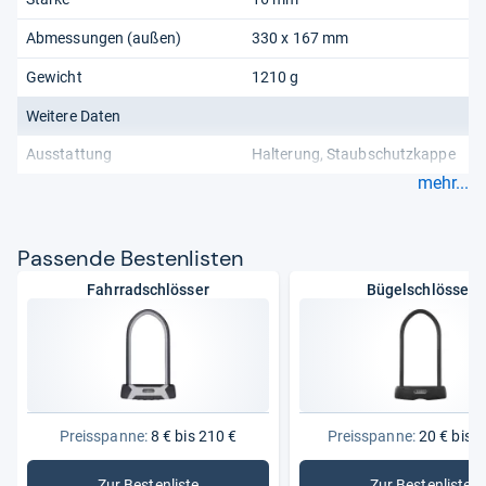
Abmessungen (außen)
330 x 167 mm
Gewicht
1210 g
Weitere Daten
Ausstattung
Halterung
Staubschutzkappe
mehr...
Pas­sende Bes­ten­lis­ten
Fahrradschlösser
Bügelschlösser
Preisspanne:
8 € bis 210 €
Preisspanne:
20 € bis 2
Zur Bestenliste
Zur Bestenliste