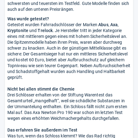
schwersten und teuersten im Testfeld. Gute Modelle finden sich
auch auf den unteren Preisrängen.
Was wurde getestet?
Getestet wurden Fahrradschlösser der Marken
Abus
,
Axa
,
Kryptonite
und
Trelock
. Je Hersteller tritt in jeder Kategorie
eines mit mittlerem gegen eines mit hohem Sicherheitslevel an.
Die Spitzenmodelle haben ihren Preis, waren aber durchweg
schwer zu knacken. Auch in der günstigen Mittelklasse gibt es
sichere: Der Gesamtsieger hat nur ein mittleres Sicherheitslevel
und kostet 60 Euro, bietet aber Aufbruchschutz auf gleichem
Topniveau wie sein teurer Gegenpart. Neben Aufbruchsicherheit
und Schadstoffgehalt wurden auch Handling und Haltbarkeit
geprüft.
Nicht bei allen stimmt die Chemie
Drei Schlösser erhalten von der Stiftung Warentest das
Gesamturteil „mangelhaft“, weil sie schädliche Substanzen in
der Ummantelung enthalten. Ein Schloss fällt nicht zum ersten
Mal auf. Das Axa Newton Pro 190 war schon im letzten Test
wegen eines erhöhten Weichmachergehalts durchgefallen.
Das erfahren Sie außerdem im Test
Was tun, wenn das Schloss klemmt? Wie das Rad richtig