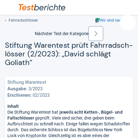
Fahrradschlösser
Wir sind nachhaltig
Suc
Geben
Nächster Test der Kategorie
weiter
Sie
Stif­tung Waren­test prüft Fahr­rad­sch­
mindest
lös­ser (2/2023): „David schlägt
drei
Zeichen
Goliath“
ein.
Vorschl
erschei
Stiftung Warentest
automat
Ausgabe:
3/2023
und
Erschienen:
02/2023
lassen
Inhalt
sich
Die Stiftung Warentest hat
jeweils acht Ketten-, Bügel- und
mit
Faltschlösser
geprüft. Viele sind sicher, drei geben beim
den
Aufbruchtest zu schnell nach. Einige fallen wegen Schadstoffen
Pfeiltas
durch. Das sicherste Schloss ist das Bügelschloss New York
auswähl
Lock von Kryptonite. Gleichzeitig ist es aber eines der