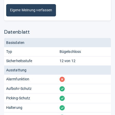
Eigene Meinung verfassen
Datenblatt
Basisdaten
Typ
Bügelschloss
Sicherheitsstufe
12 von 12
Ausstattung
fehlt
Alarmfunktion
vorhanden
Aufbohr-Schutz
vorhanden
Picking-Schutz
vorhanden
Halterung