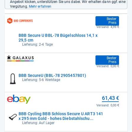
Angebot klicken, unterstützen Sie uns dabei. Wir erhalten dann ggf. eine
Vergütung.
Mehr erfahren
49,99 €
Bester
Preis
Versand:
4,99 €
BBB Secure U BBL-78 Bügelschloss 14,1 x
29,5 cm
Lieferung: 2-4 Tage
54,98 €
Bester
Preis
Versand:
0,00 €
BBB SecureU (BBL-78 2905457801)
Lieferung: 5-6 Werktage
61,43 €
Versand:
0,00 €
BBB Cycling BBB Schloss Secure U ART3 141
x 295 mm Gold - hohes Diebstahlschu...
Lieferung: Auf Lager