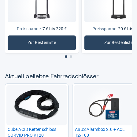
Preisspanne:
7 € bis 220 €
Preisspanne:
20 € bis 2
Zur Bestenliste
Zur Bestenliste
: Fahrradschlösser
: Bügelsc
Aktu­ell beliebte Fahr­rad­sch­lös­ser
Cube ACID Ket­ten­schloss
ABUS Alarm­box 2.0 + ACL
COR­VID PRO K120
12/100