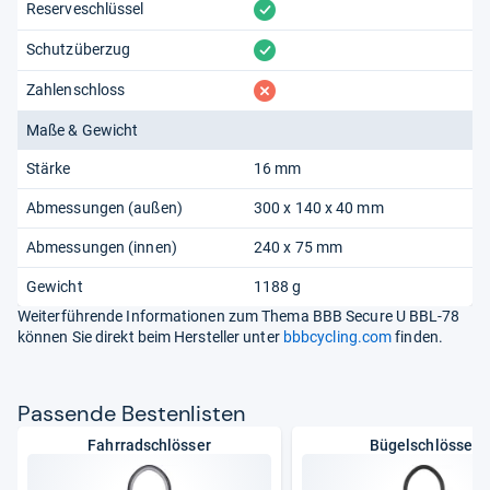
vorhanden
Reserveschlüssel
vorhanden
Schutzüberzug
fehlt
Zahlenschloss
Maße & Gewicht
Stärke
16 mm
Abmessungen (außen)
300 x 140 x 40 mm
Abmessungen (innen)
240 x 75 mm
Gewicht
1188 g
Weiterführende Informationen zum Thema BBB Secure U BBL-78
können Sie direkt beim Hersteller unter
bbbcycling.com
finden.
Pas­sende Bes­ten­lis­ten
Fahrradschlösser
Bügelschlösser