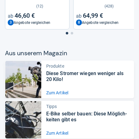
(12)
(428)
46,60 €
64,99 €
3
8
Angebote vergleichen
Angebote vergleichen
Aus unse­rem Maga­zin
Produkte
Diese Stro­mer wie­gen weni­ger als
20 Kilo!
Zum Artikel
Tipps
E-​Bike sel­ber bauen: Diese Mög­lich­
kei­ten gibt es
Zum Artikel