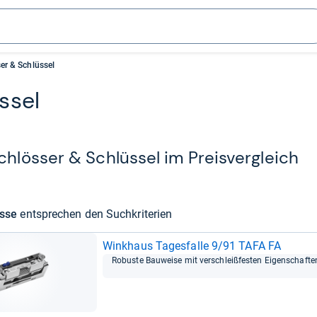
er & Schlüssel
­sel
lös­ser & Schlüs­sel im Preis­ver­gleich
isse
ent­spre­chen den Such­kri­te­rien
Wink­haus Tages­falle 9/91 TAFA FA
Robuste Bau­weise mit ver­schleiß­fes­ten Eigen­schaf­te