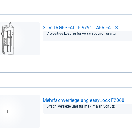
STV-​TAGES­FALLE 9/91 TAFA FA LS
Viel­sei­tige Lösung für ver­schie­dene Tür­ar­ten
Mehr­fach­ver­rie­ge­lung easy­Lock F2060
5-​fach Ver­rie­ge­lung für maxi­ma­len Schutz