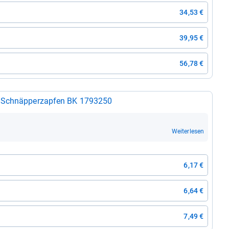
34,53 €
39,95 €
56,78 €
t Schnäp­per­zap­fen BK 1793250
Weiterlesen
6,17 €
6,64 €
7,49 €