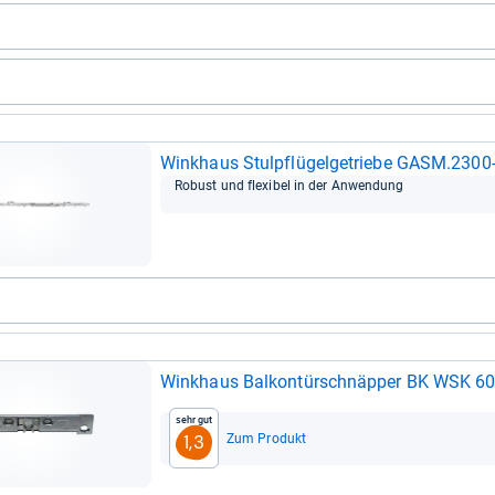
Wink­haus Stul­pflü­gel­ge­triebe GASM.2300-
Robust und fle­xi­bel in der Anwen­dung
Wink­haus Bal­kon­tür­schnäp­per BK WSK 60 in
Sehr gut
Zum Produkt
1,3