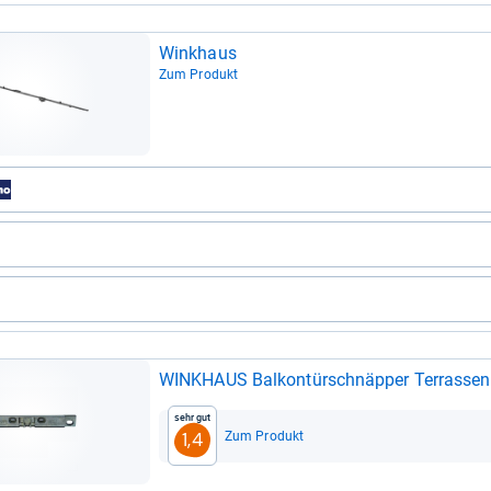
Winkhaus
Zum Produkt
WINK­HAUS Bal­kon­tür­schnäp­per Ter­ras­sen
Sehr gut
Zum Produkt
1,4