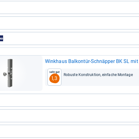
Wink­haus Bal­kon­tür-​Schnäp­per BK SL mi
Sehr gut
Robuste Kon­struk­tion, ein­fa­che Mon­tage
1,3