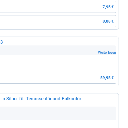
7,95 €
8,88 €
​3
Weiterlesen
59,95 €
 Sil­ber für Ter­ras­sen­tür und Bal­kon­tür