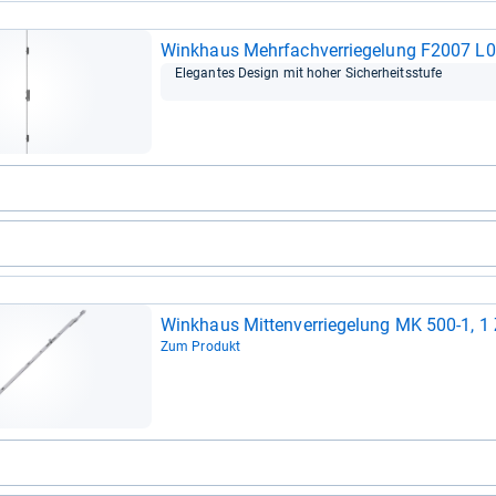
Wink­haus Mehr­fach­ver­rie­ge­lung F2007 
Ele­gan­tes Design mit hoher Sicher­heits­stufe
Wink­haus Mit­ten­ver­rie­ge­lung MK 500-​1, 1
Zum Produkt