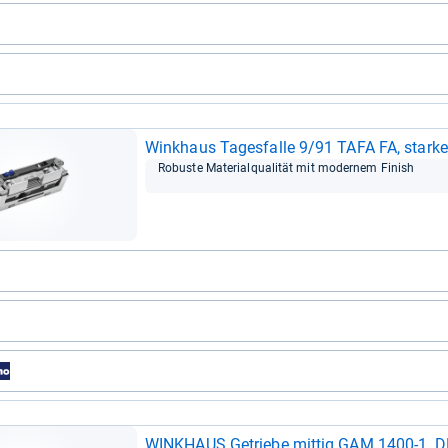
Wink­haus Tages­falle 9/91 TAFA FA, starke
Robuste Mate­rial­qua­li­tät mit moder­nem Finish
WINK­HAUS Getriebe mit­tig GAM.1400-​1, D