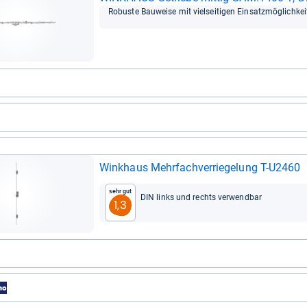
Robuste Bau­weise mit viel­sei­ti­gen Ein­satz­mög­lich­kei
Wink­haus Mehr­fach­ver­rie­ge­lung T-​U2460
Sehr gut
DIN links und rechts ver­wend­bar
1,3