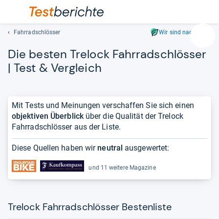
Fahrradschlösser
Wir sind nachhaltig
Suc
Die bes­ten Tre­lock Fahr­rad­sch­lös­ser
Geben
Sie
| Test & Ver­gleich
mindest
drei
Zeichen
Mit Tests und Meinungen verschaffen Sie sich einen
ein.
objektiven Überblick
über die Qualität der Trelock
Vorschl
Fahrradschlösser aus der Liste.
erschei
automat
Diese Quellen haben wir
neutral
ausgewertet:
und
lassen
und 11 weitere Magazine
sich
mit
den
Pfeiltas
Trelock Fahrradschlösser Bestenliste
auswähl