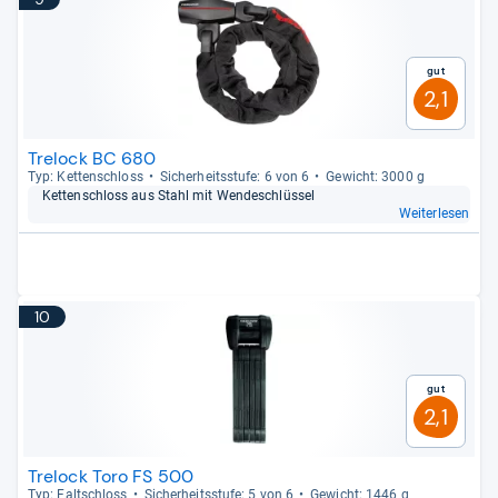
Gut
2,1
Trelock BC 680
Typ: Ket­ten­schloss
Sicher­heits­stufe: 6 von 6
Gewicht: 3000 g
Ket­ten­schloss aus Stahl mit Wen­de­schlüs­sel
Weiterlesen
10
Gut
2,1
Trelock Toro FS 500
Typ: Falt­schloss
Sicher­heits­stufe: 5 von 6
Gewicht: 1446 g