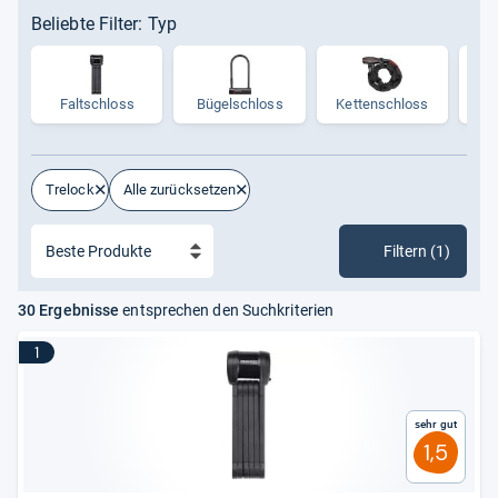
Beliebte Filter: Typ
Falt­schloss
Bügel­schloss
Ket­ten­schloss
Rah
Trelock
Alle zurücksetzen
Filtern (1)
30 Ergebnisse
entsprechen den Suchkriterien
1
Sehr gut
1,5