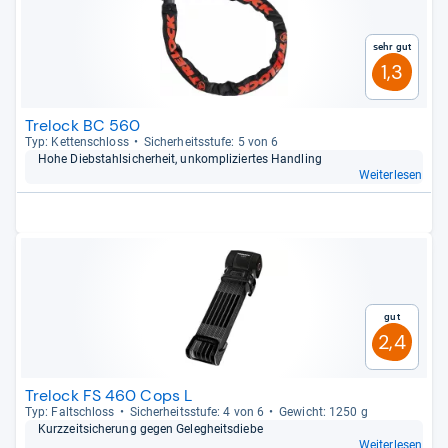
Sehr gut
1,3
Trelock BC 560
Typ: Ket­ten­schloss
Sicher­heits­stufe: 5 von 6
Hohe Dieb­stahl­si­cher­heit, unkom­pli­zier­tes Hand­ling
Weiterlesen
Gut
2,4
Trelock FS 460 Cops L
Typ: Falt­schloss
Sicher­heits­stufe: 4 von 6
Gewicht: 1250 g
Kurz­zeit­si­che­rung gegen Geleg­heits­diebe
Weiterlesen