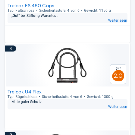
Trelock FS 480 Cops
Typ: Falt­schloss
Sicher­heits­stufe: 4 von 6
Gewicht: 1150 g
„Gut“ bei Stif­tung Waren­test
Weiterlesen
8
Gut
2,0
Trelock U4 Flex
Typ: Bügel­schloss
Sicher­heits­stufe: 4 von 6
Gewicht: 1300 g
Mit­tel­gu­ter Schutz
Weiterlesen
9