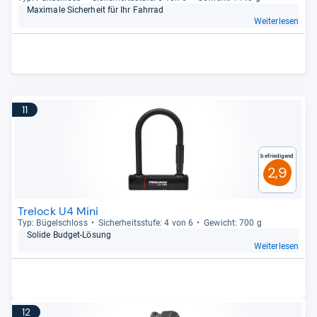
Maxi­male Sicher­heit für Ihr Fahr­rad
Weiterlesen
11
Befriedigend
2,9
Trelock U4 Mini
Typ: Bügel­schloss
Sicher­heits­stufe: 4 von 6
Gewicht: 700 g
Solide Bud­get-​Lösung
Weiterlesen
12