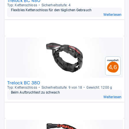
Trelock BC 480
Typ: Ket­ten­schloss
Sicher­heits­stufe: 4
Fle­xibles Ket­ten­schloss für den täg­li­chen Gebrauch
Weiterlesen
Mangelhaft
4,6
Trelock BC 380
Typ: Ket­ten­schloss
Sicher­heits­stufe: 9 von 18
Gewicht: 1200 g
Beim Auf­bruch­test zu schwach
Weiterlesen