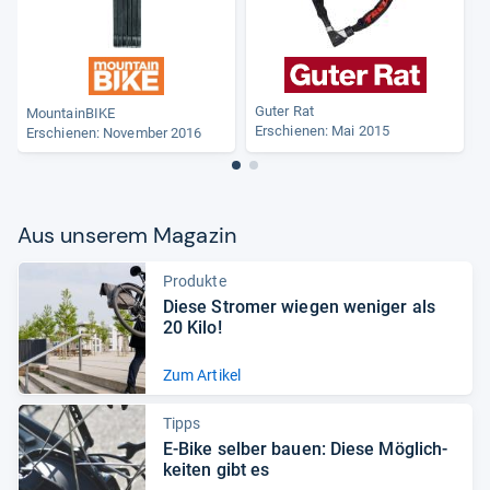
Guter Rat
MountainBIKE
Erschienen: Mai 2015
Erschienen: November 2016
Aus unse­rem Maga­zin
Produkte
Diese Stro­mer wie­gen weni­ger als
20 Kilo!
Zum Artikel
Tipps
E-​Bike sel­ber bauen: Diese Mög­lich­
kei­ten gibt es