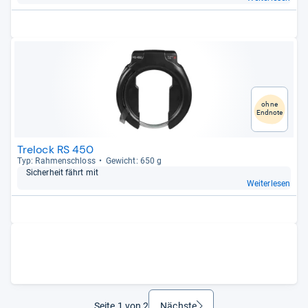
ohne
Endnote
Trelock RS 450
Typ: Rah­menschloss
Gewicht: 650 g
Sicher­heit fährt mit
Weiterlesen
Seite 1 von 2
Nächste
weiter