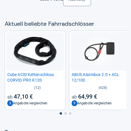
Aktu­ell beliebte Fahr­rad­sch­lös­ser
Cube ACID Ket­ten­schloss
ABUS Alarm­box 2.0 + ACL
COR­VID PRO K120
12/100
(12)
(428)
47,10 €
64,99 €
3
9
Angebote vergleichen
Angebote vergleichen