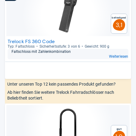
Befriedigend
3,1
Trelock FS 360 Code
Typ: Falt­schloss
Sicher­heits­stufe: 3 von 6
Gewicht: 900 g
Falt­schloss mit Zah­len­kom­bi­na­tion
Weiterlesen
Unter unseren Top 12 kein passendes Produkt gefunden?
Ab hier finden Sie weitere Trelock Fahrradschlösser nach
Beliebtheit sortiert.
Gut