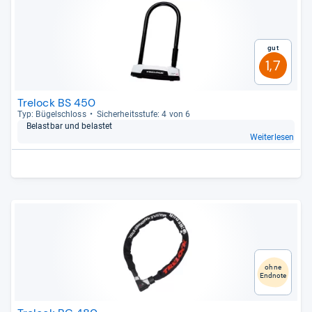
Gut
1,7
Trelock BS 450
Typ: Bügel­schloss
Sicher­heits­stufe: 4 von 6
Belast­bar und belas­tet
Weiterlesen
ohne
Endnote