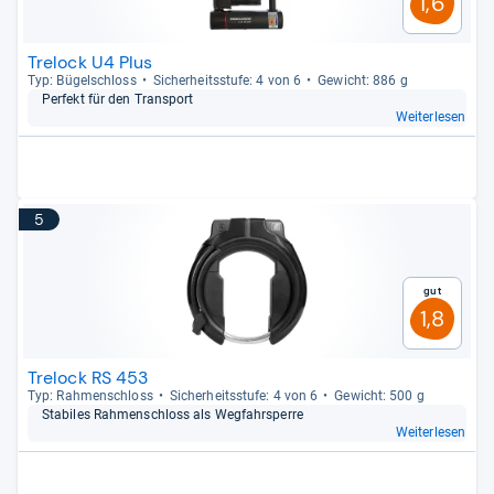
1,6
Trelock U4 Plus
Typ: Bügel­schloss
Sicher­heits­stufe: 4 von 6
Gewicht: 886 g
Per­fekt für den Trans­port
Weiterlesen
5
Gut
1,8
Trelock RS 453
Typ: Rah­menschloss
Sicher­heits­stufe: 4 von 6
Gewicht: 500 g
Sta­bi­les Rah­menschloss als Weg­fahr­sperre
Weiterlesen