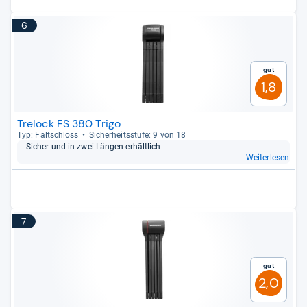
6
Gut
1,8
Trelock FS 380 Trigo
Typ: Falt­schloss
Sicher­heits­stufe: 9 von 18
Sicher und in zwei Län­gen erhält­lich
Weiterlesen
7
Gut
2,0