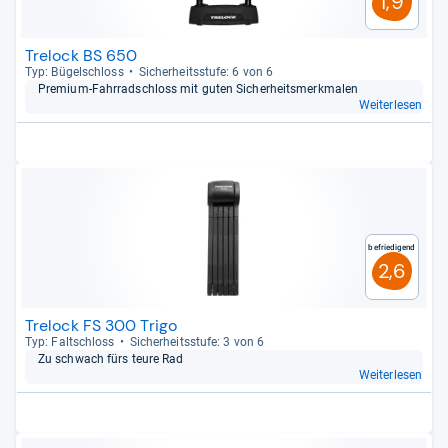
1,9
Trelock BS 650
Typ: Bügel­schloss
Sicher­heits­stufe: 6 von 6
Pre­mium-​Fahr­rad­schloss mit guten Sicher­heits­merk­ma­len
Weiterlesen
Befriedigend
2,6
Trelock FS 300 Trigo
Typ: Falt­schloss
Sicher­heits­stufe: 3 von 6
Zu schwach fürs teure Rad
Weiterlesen