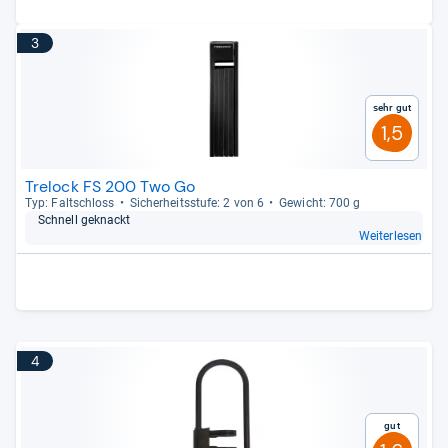
3
Sehr gut
1,5
Trelock FS 200 Two Go
Typ: Falt­schloss
Sicher­heits­stufe: 2 von 6
Gewicht: 700 g
Schnell geknackt
Weiterlesen
4
Gut