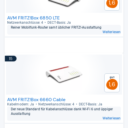
1,6
AVM FRITZ!Box 6850 LTE
Netz­werk­an­schlüsse: 4
DECT-​Basis: Ja
Rei­ner Mobil­funk-​Rou­ter samt übli­cher FRITZ!-​Aus­stat­tung
Weiterlesen
15
Gut
1,6
AVM FRITZ!Box 6660 Cable
Kabelm­odem: Ja
Netz­werk­an­schlüsse: 4
DECT-​Basis: Ja
Der neue Stan­dard für Kabel­an­schlüsse dank Wi-​Fi 6 und üppi­ger
Aus­stat­tung
Weiterlesen