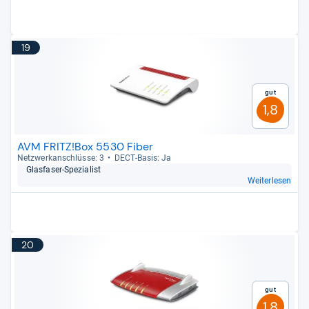
19
Gut
1,8
AVM FRITZ!Box 5530 Fiber
Netz­werk­an­schlüsse: 3
DECT-​Basis: Ja
Glas­fa­ser-​Spe­zia­list
Weiterlesen
20
Gut
1,8