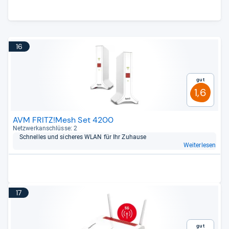
16
Gut
1,6
AVM FRITZ!Mesh Set 4200
Netz­werk­an­schlüsse: 2
Schnel­les und siche­res WLAN für Ihr Zuhause
Weiterlesen
17
Gut