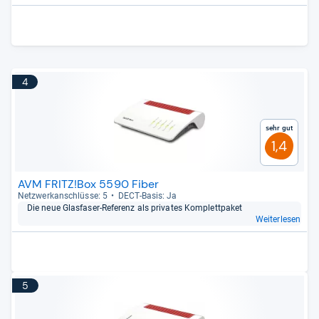
4
Sehr gut
1,4
AVM FRITZ!Box 5590 Fiber
Netz­werk­an­schlüsse: 5
DECT-​Basis: Ja
Die neue Glas­fa­ser-​Refe­renz als pri­va­tes Kom­plett­pa­ket
Weiterlesen
5