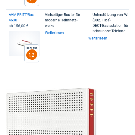
AVM FRITZ!Box
Viel­sei­ti­ger Rou­ter für
Unter­stüt­zung von Wi-​​Fi 
4630
moderne Heim­netz­
(802.11be)
werke
DECT-​​Basis­sta­tion für
ab 156,00 €
schnur­lose Tele­fone
Weiterlesen
Weiterlesen
Sehr gut
1,2