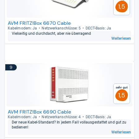
1,5
AVM FRITZ!Box 6670 Cable
Kabelm­odem: Ja
Netz­werk­an­schlüsse: 5
DECT-​Basis: Ja
Viel­sei­tig und durch­dacht, aber nie über­ra­gend
Weiterlesen
9
Sehr gut
1,5
AVM FRITZ!Box 6690 Cable
Kabelm­odem: Ja
Netz­werk­an­schlüsse: 4
DECT-​Basis: Ja
Der neue Kabel-​Stan­dard? In jedem Fall vol­l­aus­ge­stat­tet und gut zu
bedie­nen!
Weiterlesen