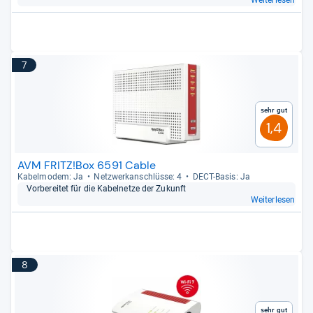
Weiterlesen
7
Sehr gut
1,4
AVM FRITZ!Box 6591 Cable
Kabelm­odem: Ja
Netz­werk­an­schlüsse: 4
DECT-​Basis: Ja
Vor­be­rei­tet für die Kabel­netze der Zukunft
Weiterlesen
8
Sehr gut