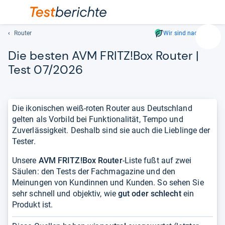
Router
Wir sind nachhaltig
Suc
Die bes­ten AVM FRITZ!Box Rou­ter |
Geben
Sie
Test 07/2026
mindest
drei
Zeichen
Die ikonischen weiß-roten Router aus Deutschland
ein.
gelten als Vorbild bei Funktionalität, Tempo und
Vorschl
Zuverlässigkeit. Deshalb sind sie auch die Lieblinge der
erschei
Tester.
automat
und
Unsere
AVM FRITZ!Box Router
-Liste fußt auf zwei
lassen
Säulen: den Tests der Fachmagazine und den
sich
Meinungen von Kundinnen und Kunden. So sehen Sie
mit
sehr schnell und objektiv, wie
gut oder schlecht
ein
den
Produkt ist.
Pfeiltas
auswähl