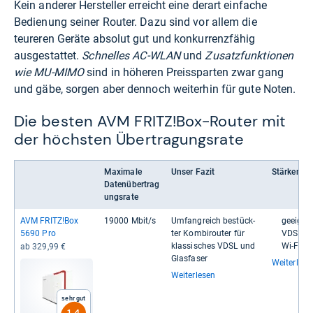
Kein anderer Hersteller erreicht eine derart einfache
Bedienung seiner Router. Dazu sind vor allem die
teureren Geräte absolut gut und konkurrenzfähig
ausgestattet.
Schnelles AC-WLAN
und
Zusatzfunktionen
wie MU-MIMO
sind in höheren Preissparten zwar gang
und gäbe, sorgen aber dennoch weiterhin für gute Noten.
Die besten AVM FRITZ!Box-Router mit
der höchsten Übertragungsrate
Maximale
Unser Fazit
Stärken
Datenübertrag
ungsrate
AVM FRITZ!Box
19000 Mbit/s
Umfang­reich bestück­
geeig­net
5690 Pro
ter Kom­bi­rou­ter für
VDSL
klas­si­sches VDSL und
Wi-​​Fi 7 
ab 329,99 €
Glas­fa­ser
Weiterlese
Weiterlesen
Sehr gut