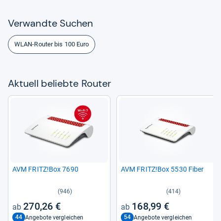
Ver­wandte Suchen
WLAN-Router bis 100 Euro
Aktu­ell beliebte Rou­ter
AVM FRITZ!Box 7690
AVM FRITZ!Box 5530 Fiber
(946)
(414)
270,26 €
168,99 €
44
54
Angebote vergleichen
Angebote vergleichen