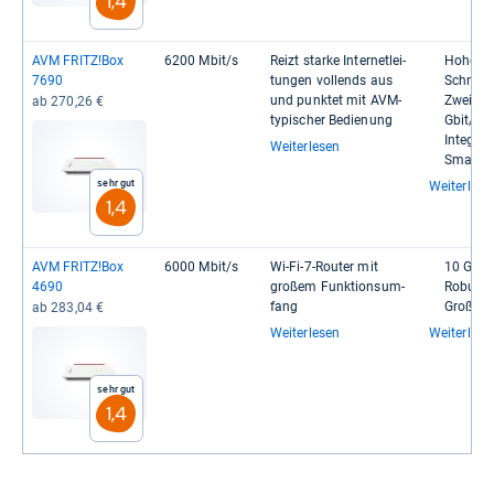
1,4
AVM FRITZ!Box
6200 Mbit/s
Reizt starke Inter­net­lei­
Hohe VP
7690
tun­gen vollends aus
Schnel­le
und punk­tet mit AVM-​
Zwei Ethe
ab 270,26 €
typi­scher Bedie­nung
Gbit/s
Inte­gra­
Weiterlesen
Smart-​
Sehr gut
Weiterlese
1,4
AVM FRITZ!Box
6000 Mbit/s
Wi-​Fi-​7-​Rou­ter mit
10 Gbit
4690
großem Funk­ti­ons­um­
Robus­te
fang
Großer F
ab 283,04 €
Weiterlesen
Weiterlese
Sehr gut
1,4