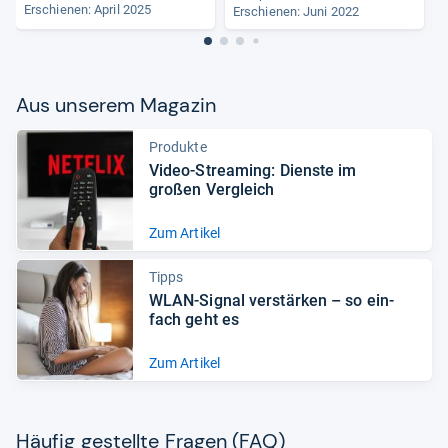
Erschienen: April 2025
Erschienen: Juni 2022
Aus unse­rem Maga­zin
Produkte
Video-​Stre­a­ming: Dienste im
großen Ver­gleich
Zum Artikel
Tipps
WLAN-​Signal ver­stär­ken – so ein­
fach geht es
Zum Artikel
Häu­fig gestellte Fra­gen (FAQ)