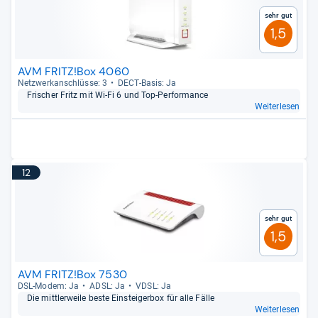
Sehr gut
1,5
AVM FRITZ!Box 4060
Netz­werk­an­schlüsse: 3
DECT-​Basis: Ja
Fri­scher Fritz mit Wi-​Fi 6 und Top-​Per­for­mance
Weiterlesen
12
Sehr gut
1,5
AVM FRITZ!Box 7530
DSL-​Modem: Ja
ADSL: Ja
VDSL: Ja
Die mitt­ler­weile beste Ein­stei­ger­box für alle Fälle
Weiterlesen