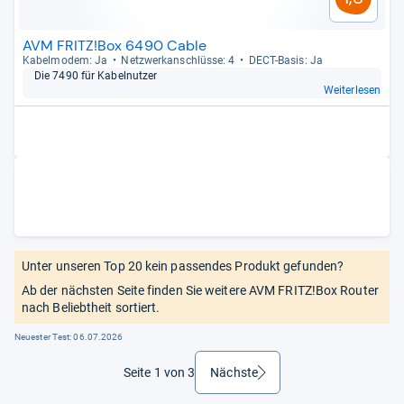
AVM FRITZ!Box 6490 Cable
Kabelm­odem: Ja
Netz­werk­an­schlüsse: 4
DECT-​Basis: Ja
Die 7490 für Kabel­nut­zer
Weiterlesen
Unter unseren Top 20 kein passendes Produkt gefunden?
Ab der nächsten Seite finden Sie weitere AVM FRITZ!Box Router
nach Beliebtheit sortiert.
Neuester Test:
06.07.2026
Seite 1 von 3
Nächste
weiter