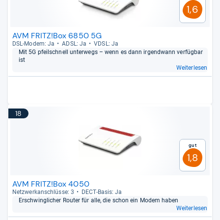
1,6
AVM FRITZ!Box 6850 5G
DSL-​Modem: Ja
ADSL: Ja
VDSL: Ja
Mit 5G pfeil­schnell unter­wegs – wenn es dann irgend­wann ver­füg­bar
ist
Weiterlesen
18
Gut
1,8
AVM FRITZ!Box 4050
Netz­werk­an­schlüsse: 3
DECT-​Basis: Ja
Erschwing­li­cher Rou­ter für alle, die schon ein Modem haben
Weiterlesen