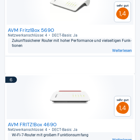
Sehr gut
1,4
AVM Fritz!Box 5690
Netz­werk­an­schlüsse: 4
DECT-​Basis: Ja
Zukunfts­si­che­rer Rou­ter mit hoher Per­for­mance und viel­sei­ti­gen Funk­
tio­nen
Weiterlesen
6
Sehr gut
1,4
AVM FRITZ!Box 4690
Netz­werk­an­schlüsse: 4
DECT-​Basis: Ja
Wi-​Fi-​7-​Rou­ter mit großem Funk­ti­ons­um­fang