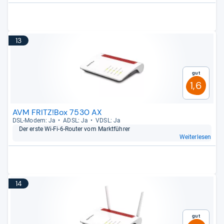
13
Gut
1,6
AVM FRITZ!Box 7530 AX
DSL-​Modem: Ja
ADSL: Ja
VDSL: Ja
Der erste Wi-​Fi-​6-​Rou­ter vom Markt­füh­rer
Weiterlesen
14
Gut