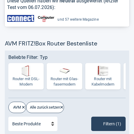
Diese Quellen haben wir
neutral
ausgewertet (letzter
Test vom
06.07.2026
):
und 57 weitere Magazine
AVM FRITZ!Box Router Bestenliste
Beliebte Filter: Typ
Rou­ter mit DSL-​
Rou­ter mit Glas­
Rou­ter mit
R
Modem
fa­ser­mo­dem
Kabelm­odem
AVM
Alle zurücksetzen
Filtern (1)