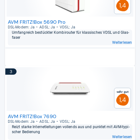
1,4
AVM FRITZ!Box 5690 Pro
DSL-​Modem: Ja
ADSL: Ja
VDSL: Ja
Umfang­reich bestück­ter Kom­bi­rou­ter für klas­si­sches VDSL und Glas­
fa­ser
Weiterlesen
3
Sehr gut
1,4
AVM FRITZ!Box 7690
DSL-​Modem: Ja
ADSL: Ja
VDSL: Ja
Reizt starke Inter­net­lei­tun­gen vollends aus und punk­tet mit AVM-​typi­
scher Bedie­nung
Weiterlesen