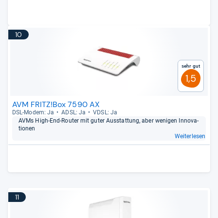
10
Sehr gut
1,5
AVM FRITZ!Box 7590 AX
DSL-​Modem: Ja
ADSL: Ja
VDSL: Ja
AVMs High-​End-​Rou­ter mit guter Aus­stat­tung, aber weni­gen Inno­va­
tio­nen
Weiterlesen
11