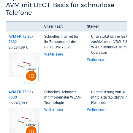
AVM mit DECT-Basis für schnurlose
Telefone
Unser Fazit
Stärken
AVM FRITZ!Box
Schnel­les Inter­net für
Unter­stützt schnel­les G.fa
7632
Ihr Zuhause mit der
zusätz­lich zu VDSL2 35b
FRITZ!Box 7632
Wi-​​Fi 7 inklu­sive Multi-​​Link-
ab 234,99 €
Ope­ra­tion
Weiterlesen
Weiterlesen
Sehr gut
1,0
AVM FRITZ!Box
Schnel­les Heim­netz
Unter­stüt­zung von Wi-​​Fi 
7630
mit mod­erns­ter WLAN-​
mit bis zu 3,5 Gbit/s im
Tech­no­lo­gie
Heim­netz
ab 243,90 €
Weiterlesen
Weiterlesen
Sehr gut
1,0