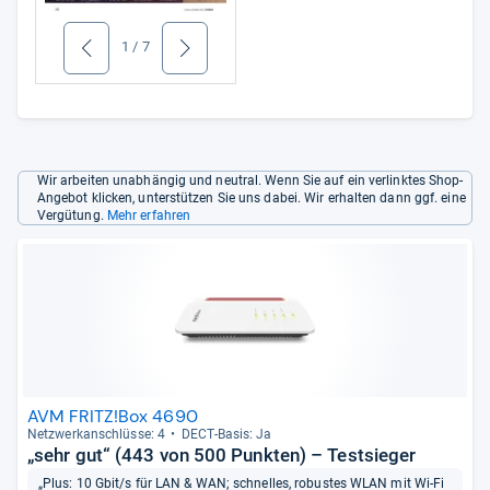
1
/
7
zurück
weiter
Wir arbeiten unabhängig und neutral. Wenn Sie auf ein verlinktes Shop-
Angebot klicken, unterstützen Sie uns dabei. Wir erhalten dann ggf. eine
Vergütung.
Mehr erfahren
AVM FRITZ!Box 4690
Netz­werk­an­schlüsse: 4
DECT-​Basis: Ja
„sehr gut“ (443 von 500 Punkten) – Testsieger
„Plus: 10 Gbit/s für LAN & WAN; schnelles, robustes WLAN mit Wi-Fi