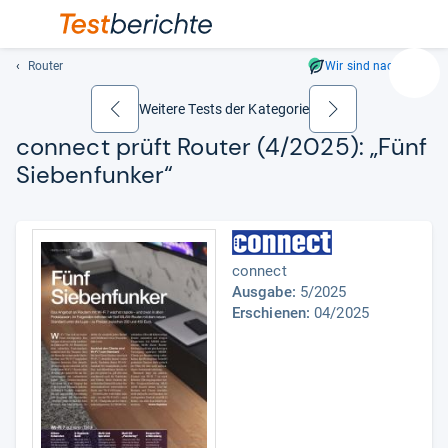
Router
Wir sind nachhaltig
Suc
Geben
Weitere Tests der Kategorie
zurück
weiter
Sie
connect prüft Rou­ter (4/2025): „Fünf
mindest
Sie­ben­fun­ker“
drei
Zeichen
ein.
Vorschl
erschei
connect
automat
Ausgabe:
5/2025
und
Erschienen:
04/2025
lassen
sich
mit
den
Pfeiltas
auswähl