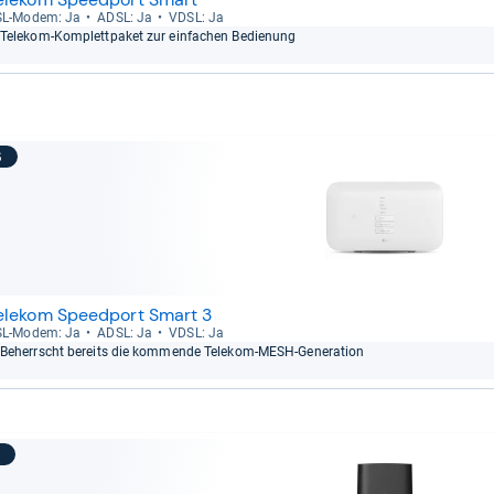
L-​Modem: Ja
ADSL: Ja
VDSL: Ja
Tele­kom-​Kom­plett­pa­ket zur ein­fa­chen Bedie­nung
6
elekom Speedport Smart 3
L-​Modem: Ja
ADSL: Ja
VDSL: Ja
Beherrscht bereits die kom­mende Tele­kom-​MESH-​Gene­ra­tion
7