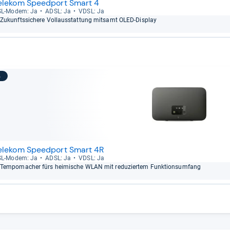
elekom Speedport Smart 4
L-​Modem: Ja
ADSL: Ja
VDSL: Ja
Zukunfts­si­chere Vollaus­stat­tung mit­samt OLED-​Dis­play
3
elekom Speedport Smart 4R
L-​Modem: Ja
ADSL: Ja
VDSL: Ja
Tem­po­ma­cher fürs hei­mi­sche WLAN mit redu­zier­tem Funk­ti­ons­um­fang