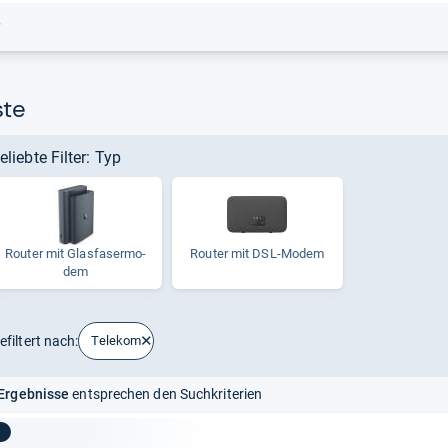
r
ste
eliebte Filter: Typ
Rou­ter mit Glas­fa­ser­mo­
Rou­ter mit DSL-​Modem
dem
efiltert nach:
Telekom
Ergebnisse
entsprechen den Suchkriterien