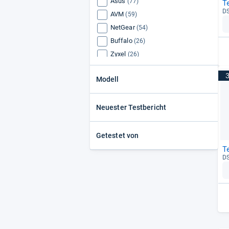
Asus
(77)
T
DS
AVM
(59)
NetGear
(54)
Buffalo
(26)
Zyxel
(26)
D-Link
(26)
Modell
Telekom
(25)
Draytek
(24)
Neuester Testbericht
Linksys
(23)
SMC
(22)
TRENDnet
(20)
Getestet von
Edimax
(20)
T
DS
Sitecom
(20)
Lancom
(20)
Belkin
(20)
Level One
(17)
USRobotics
(16)
Cisco
(16)