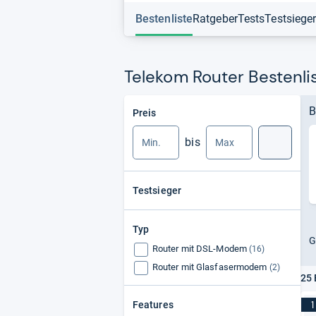
Bestenliste
Ratgeber
Tests
Testsiege
Telekom Router Bestenli
Min.
Max.
B
Preis
bis
Suche
Testsieger
Typ
G
Router mit DSL-Modem
(16)
Router mit Glasfasermodem
(2)
25 
1
Features