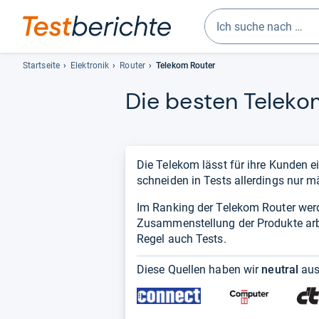
Geben
Sie
Startseite
Elektronik
Router
Telekom Router
mindestens
Die bes­ten Tele­k
drei
Zeichen
ein.
Vorschläge
erscheinen
Die Telekom lässt für ihre Kunden e
automatisch
schneiden in Tests allerdings nur m
und
Im Ranking der Telekom Router wer
lassen
Zusammenstellung der Produkte arbei
sich
Regel auch Tests.
mit
den
Diese Quellen haben wir
neutral
aus
Pfeiltasten
auswählen.