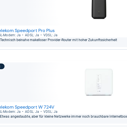
elekom Speedport Pro Plus
L-​Modem: Ja
ADSL: Ja
VDSL: Ja
Tech­nisch bei­nahe makel­lo­ser Pro­vi­der-​Rou­ter mit hoher Zukunfts­si­cher­heit
8
elekom Speedport W 724V
L-​Modem: Ja
ADSL: Ja
VDSL: Ja
Etwas ange­staubte, aber für kleine Netz­werke immer noch brauch­bare Inter­net­bo