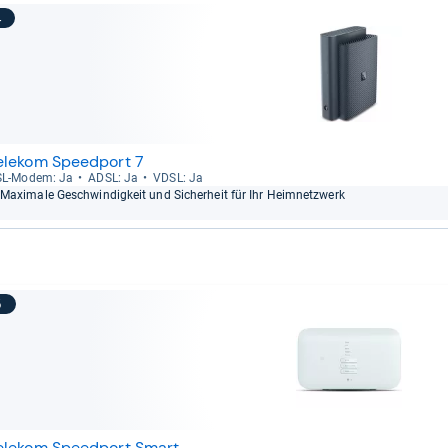
4
elekom Speedport 7
L-​Modem: Ja
ADSL: Ja
VDSL: Ja
Maxi­male Geschwin­dig­keit und Sicher­heit für Ihr Heim­netz­werk
5
elekom Speedport Smart