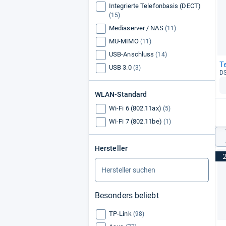
Integrierte Telefonbasis (DECT)
(15)
Mediaserver / NAS
(11)
MU-MIMO
(11)
USB-Anschluss
(14)
T
USB 3.0
(3)
DS
WLAN-Standard
Wi-Fi 6 (802.11​ax)
(5)
Wi-Fi 7 (802.11​be)
(1)
Hersteller
Besonders beliebt
TP-Link
(98)