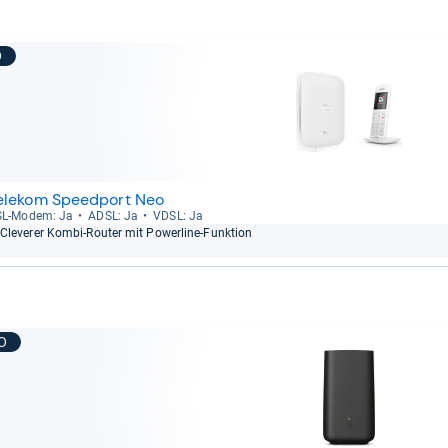
9
elekom Speedport Neo
L-​Modem: Ja
ADSL: Ja
VDSL: Ja
Cle­verer Kombi-​Rou­ter mit Power­line-​Funk­tion
10