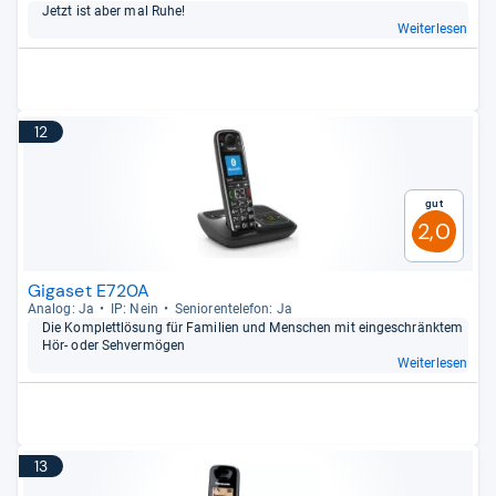
Jetzt ist aber mal Ruhe!
Weiterlesen
12
Gut
2,0
Gigaset E720A
Ana­log: Ja
IP: Nein
Senio­ren­te­le­fon: Ja
Die Kom­plett­lö­sung für Fami­lien und Men­schen mit ein­ge­schränk­tem
Hör-​ oder Seh­ver­mö­gen
Weiterlesen
13