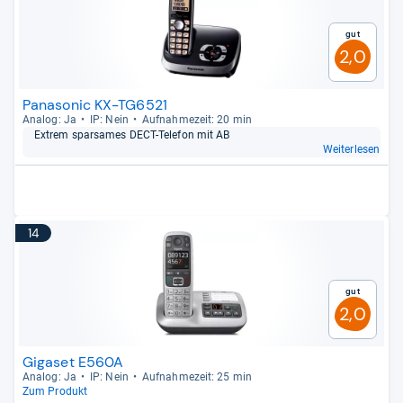
Gut
2,0
Panasonic KX-TG6521
Ana­log: Ja
IP: Nein
Auf­nah­me­zeit: 20 min
Extrem spar­sa­mes DECT-​Tele­fon mit AB
Weiterlesen
14
Gut
2,0
Gigaset E560A
Ana­log: Ja
IP: Nein
Auf­nah­me­zeit: 25 min
Zum Produkt