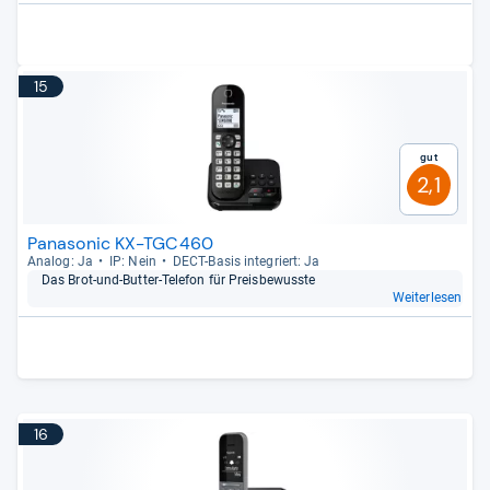
15
Gut
2,1
Panasonic KX-TGC460
Ana­log: Ja
IP: Nein
DECT-​Basis inte­griert: Ja
Das Brot-​und-​But­ter-​Tele­fon für Preis­be­wusste
Weiterlesen
16