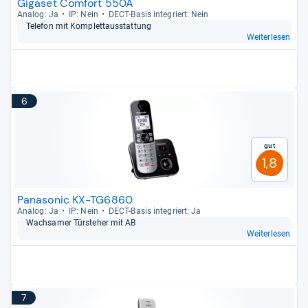
Gigaset Comfort 550A
Ana­log: Ja
IP: Nein
DECT-​Basis inte­griert: Nein
Tele­fon mit Kom­plet­taus­stat­tung
Weiterlesen
6
Gut
1,8
Panasonic KX-TG6860
Ana­log: Ja
IP: Nein
DECT-​Basis inte­griert: Ja
Wach­sa­mer Tür­ste­her mit AB
Weiterlesen
7