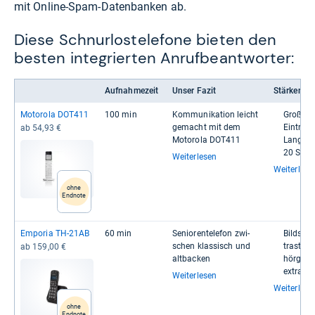
mit Online-Spam-Datenbanken ab.
Diese Schnurlostelefone bieten den
besten integrierten Anrufbeantworter:
Aufnahmezeit
Unser Fazit
Stärken
Moto­rola DOT411
100 min
Kom­mu­ni­ka­tion leicht
Großes T
gemacht mit dem
Ein­trä­g
ab 54,93 €
Moto­rola DOT411
Lange Ak
20 Stun­
Weiterlesen
Weiterlese
ohne
Endnote
Empo­ria TH-​21AB
60 min
Senio­ren­te­le­fon zwi­
Bild­sc
schen klas­sisch und
trast
ab 159,00 €
alt­ba­cken
hör­ge­rä
extra La
Weiterlesen
Weiterlese
ohne
Endnote