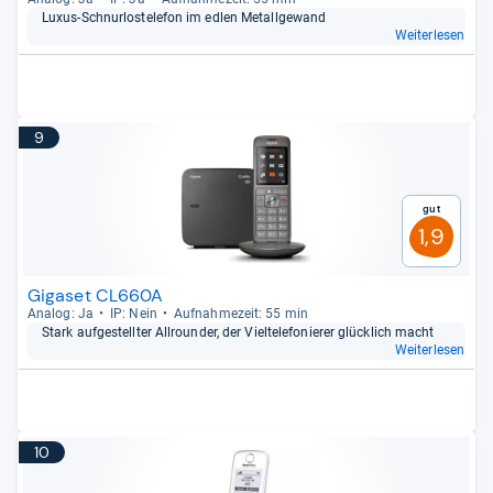
Luxus-​Schnur­los­te­le­fon im edlen Metall­ge­wand
Weiterlesen
9
Gut
1,9
Gigaset CL660A
Ana­log: Ja
IP: Nein
Auf­nah­me­zeit: 55 min
Stark auf­ge­stell­ter All­roun­der, der Viel­te­le­fo­nie­rer glück­lich macht
Weiterlesen
10