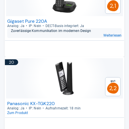
2,1
Gigaset Pure 220A
Ana­log: Ja
IP: Nein
DECT-​Basis inte­griert: Ja
Zuver­läs­sige Kom­mu­ni­ka­tion im moder­nen Design
Weiterlesen
20
Gut
2,2
Panasonic KX-TGK220
Ana­log: Ja
IP: Nein
Auf­nah­me­zeit: 18 min
Zum Produkt