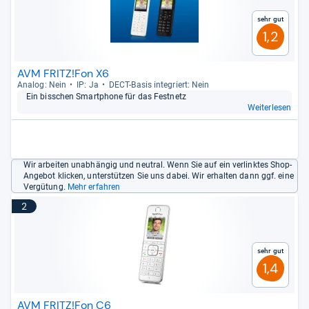
Sehr gut
1,2
AVM FRITZ!Fon X6
Ana­log: Nein
IP: Ja
DECT-​Basis inte­griert: Nein
Ein biss­chen Smart­phone für das Fest­netz
Weiterlesen
Wir arbeiten unabhängig und neutral. Wenn Sie auf ein verlinktes Shop-
Angebot klicken, unterstützen Sie uns dabei. Wir erhalten dann ggf. eine
Vergütung.
Mehr erfahren
2
Sehr gut
1,4
AVM FRITZ!Fon C6