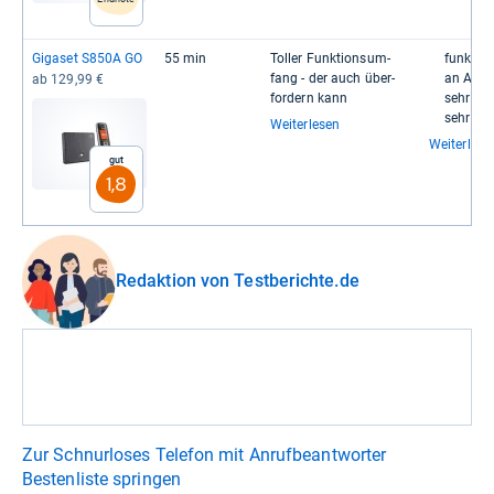
Giga­set S850A GO
55 min
Tol­ler Funk­ti­ons­um­
funk­tio­
fang -​ der auch über­
an Ana­l
ab 129,99 €
for­dern kann
sehr gu
sehr gro
Weiterlesen
Weiterlese
Gut
1,8
Redaktion von Testberichte.de
Zur Schnurloses Telefon mit Anrufbeantworter
Bestenliste springen