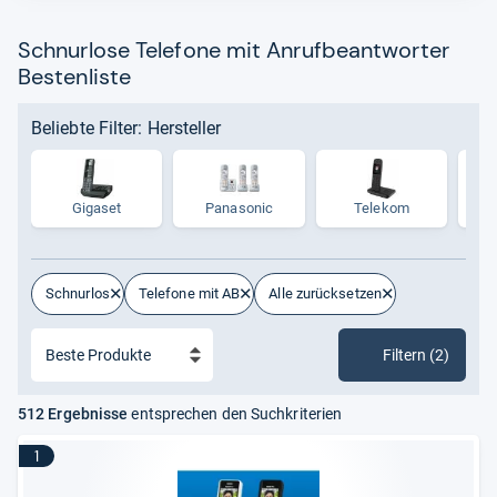
Fachmagazinen und zeigen die
Erfahrungen
von
Kundinnen und Kunden.
Schnurlose Telefone mit Anrufbeantworter
Bestenliste
Beliebte Filter: Hersteller
Gigaset
Panasonic
Telekom
Schnurlos
Telefone mit AB
Alle zurücksetzen
Filtern (2)
512 Ergebnisse
entsprechen den Suchkriterien
1