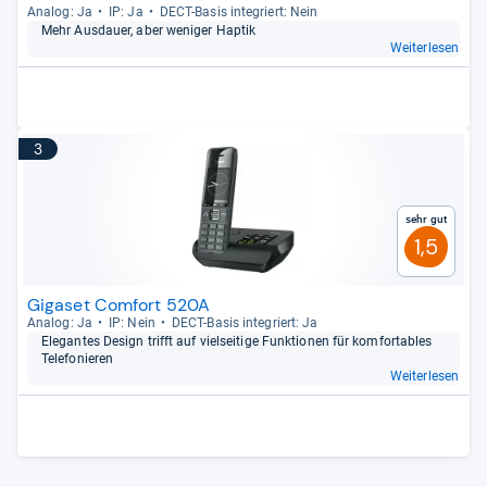
Ana­log: Ja
IP: Ja
DECT-​Basis inte­griert: Nein
Mehr Aus­dauer, aber weni­ger Hap­tik
Weiterlesen
3
Sehr gut
1,5
Gigaset Comfort 520A
Ana­log: Ja
IP: Nein
DECT-​Basis inte­griert: Ja
Ele­gan­tes Design trifft auf viel­sei­tige Funk­tio­nen für kom­for­ta­bles
Tele­fo­nie­ren
Weiterlesen