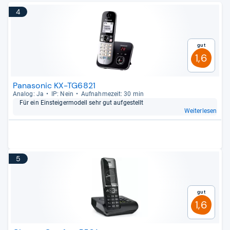
4
Gut
1,6
Panasonic KX-TG6821
Ana­log: Ja
IP: Nein
Auf­nah­me­zeit: 30 min
Für ein Ein­stei­ger­mo­dell sehr gut auf­ge­stellt
Weiterlesen
5
Gut
1,6