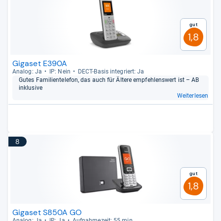
Gut
1,8
Gigaset E390A
Ana­log: Ja
IP: Nein
DECT-​Basis inte­griert: Ja
Gutes Fami­li­en­te­le­fon, das auch für Ältere emp­feh­lens­wert ist – AB
inklu­sive
Weiterlesen
8
Gut
1,8
Gigaset S850A GO
Ana­log: Ja
IP: Ja
Auf­nah­me­zeit: 55 min