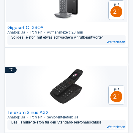
Gut
2,1
Gigaset CL390A
Ana­log: Ja
IP: Nein
Auf­nah­me­zeit: 20 min
Soli­des Tele­fon mit etwas schwa­chem Anruf­be­ant­wor­ter
Weiterlesen
17
Gut
2,1
Telekom Sinus A32
Ana­log: Ja
IP: Nein
Senio­ren­te­le­fon: Ja
Das Fami­li­en­te­le­fon für den Stan­dard-​Tele­fon­an­schluss
Weiterlesen