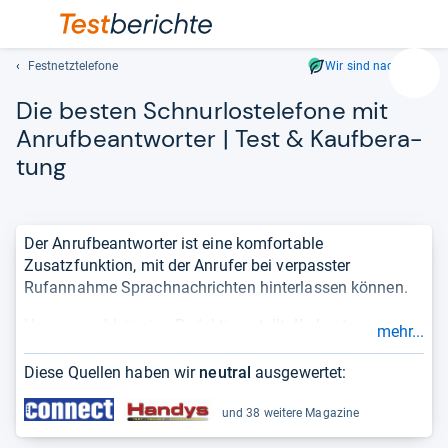
Festnetztelefone
Wir sind nachhaltig
Suc
Die bes­ten Schnur­los­te­le­fone mit
Geben
Sie
Anruf­be­ant­wor­ter | Test & Kauf­be­ra­
mindest
tung
drei
Zeichen
ein.
Vorschl
Der Anrufbeantworter ist eine komfortable
erschei
Zusatzfunktion, mit der Anrufer bei verpasster
automat
Rufannahme Sprachnachrichten hinterlassen können.
und
Unsere unabhängige Redaktion stellt
die besten
lassen
mehr...
Schnurlostelefone mit Anrufbeantworter
in einer
sich
übersichtlichen und aktuellen
Bestenliste
für Sie bereit.
mit
Diese Quellen haben wir
neutral
ausgewertet:
Damit Sie sich einen vollständigen und objektiven
den
Überblick über die Qualität eines Produktes verschaffen
und 38 weitere Magazine
Pfeiltas
können, berücksichtigen wir
Testergebnisse
aus
auswähl