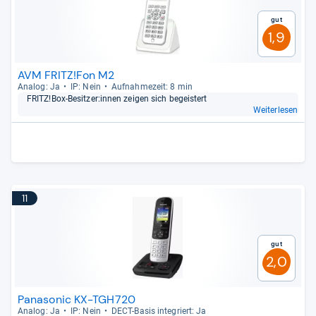
Gut
1,9
AVM FRITZ!Fon M2
Ana­log: Ja
IP: Nein
Auf­nah­me­zeit: 8 min
FRITZ!Box-​Besit­zer:innen zei­gen sich begeis­tert
Weiterlesen
11
Gut
2,0
Panasonic KX-TGH720
Ana­log: Ja
IP: Nein
DECT-​Basis inte­griert: Ja