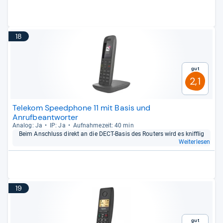
18
Gut
2,1
Telekom Speedphone 11 mit Basis und
Anrufbeantworter
Ana­log: Ja
IP: Ja
Auf­nah­me­zeit: 40 min
Beim Anschluss direkt an die DECT-​Basis des Rou­ters wird es kniff­lig
Weiterlesen
19
Gut