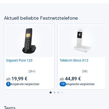
Aktu­ell beliebte Fest­netz­te­le­fone
Giga­set Pure 120
Tele­kom Sinus A12
(2k+)
(38)
19,99 €
44,89 €
5
19
Angebote vergleichen
Angebote vergleichen
Tests