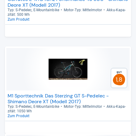
Deore XT (Modell 2017)
Typ: S-​Pede­lec, E-​Moun­tain­bike
Motor-​Typ: Mit­tel­mo­tor
Akku-​Kapa­
zi­tät: 500 Wh
Zum Produkt
Gut
1,8
M1 Sporttechnik Das Sterzing GT S-Pedelec -
Shimano Deore XT (Modell 2017)
Typ: S-​Pede­lec, E-​Moun­tain­bike
Motor-​Typ: Mit­tel­mo­tor
Akku-​Kapa­
zi­tät: 1050 Wh
Zum Produkt