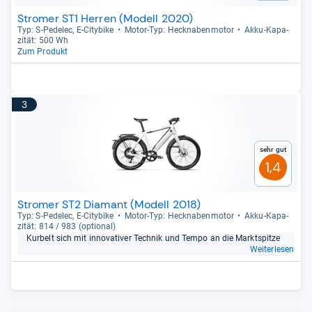
Stromer ST1 Herren (Modell 2020)
Typ: S-​Pede­lec, E-​City­bike
Motor-​Typ: Heck­na­ben­mo­tor
Akku-​Kapa­
zi­tät: 500 Wh
Zum Produkt
3
Sehr gut
1,4
Stromer ST2 Diamant (Modell 2018)
Typ: S-​Pede­lec, E-​City­bike
Motor-​Typ: Heck­na­ben­mo­tor
Akku-​Kapa­
zi­tät: 814 / 983 (optio­nal)
Kur­belt sich mit inno­va­ti­ver Tech­nik und Tempo an die Markt­spitze
Weiterlesen