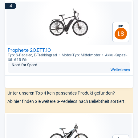
4
Gut
1,8
Prophete 20.ETT.10
Typ: S-​Pede­lec, E-​Trek­kin­grad
Motor-​Typ: Mit­tel­mo­tor
Akku-​Kapa­zi­
tät: 615 Wh
Need for Speed
Weiterlesen
Unter unseren Top 4 kein passendes Produkt gefunden?
Ab hier finden Sie weitere S-Pedelecs nach Beliebtheit sortiert.