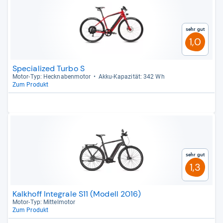
Sehr gut
1,0
Specialized Turbo S
Motor-​Typ: Heck­na­ben­mo­tor
Akku-​Kapa­zi­tät: 342 Wh
Zum Produkt
Sehr gut
1,3
Kalkhoff Integrale S11 (Modell 2016)
Motor-​Typ: Mit­tel­mo­tor
Zum Produkt