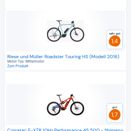
Sehr gut
1,4
Riese und Müller Roadster Touring HS (Modell 2016)
Motor-​Typ: Mit­tel­mo­tor
Zum Produkt
Gut
1,7
Corratec E-XTB 10Hz Performance 45 500 - Shimano