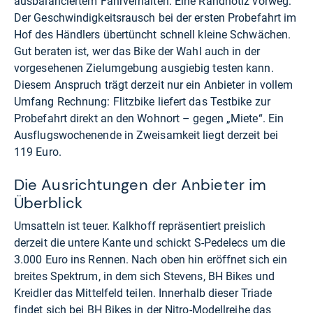
ausbalanciertem Fahrverhalten. Eine Randnotiz vorweg:
Der Geschwindigkeitsrausch bei der ersten Probefahrt im
Hof des Händlers übertüncht schnell kleine Schwächen.
Gut beraten ist, wer das Bike der Wahl auch in der
vorgesehenen Zielumgebung ausgiebig testen kann.
Diesem Anspruch trägt derzeit nur ein Anbieter in vollem
Umfang Rechnung: Flitzbike liefert das Testbike zur
Probefahrt direkt an den Wohnort – gegen „Miete“. Ein
Ausflugswochenende in Zweisamkeit liegt derzeit bei
119 Euro.
Die Ausrichtungen der Anbieter im
Überblick
Umsatteln ist teuer. Kalkhoff repräsentiert preislich
derzeit die untere Kante und schickt S-Pedelecs um die
3.000 Euro ins Rennen. Nach oben hin eröffnet sich ein
breites Spektrum, in dem sich Stevens, BH Bikes und
Kreidler das Mittelfeld teilen. Innerhalb dieser Triade
findet sich bei BH Bikes in der Nitro-Modellreihe das