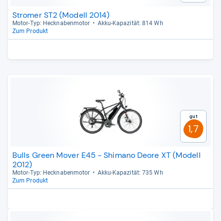
Stromer ST2 (Modell 2014)
Motor-​Typ: Heck­na­ben­mo­tor
Akku-​Kapa­zi­tät: 814 Wh
Zum Produkt
Gut
1,7
Bulls Green Mover E45 - Shimano Deore XT (Modell
2012)
Motor-​Typ: Heck­na­ben­mo­tor
Akku-​Kapa­zi­tät: 735 Wh
Zum Produkt