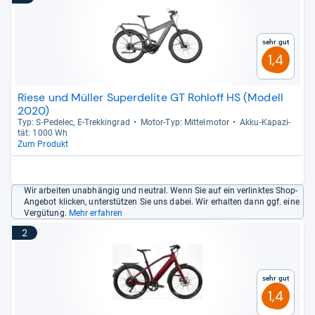
Sehr gut
1,4
Riese und Müller Superdelite GT Rohloff HS (Modell
2020)
Typ: S-​Pede­lec, E-​Trek­kin­grad
Motor-​Typ: Mit­tel­mo­tor
Akku-​Kapa­zi­
tät: 1000 Wh
Zum Produkt
Wir arbeiten unabhängig und neutral. Wenn Sie auf ein verlinktes Shop-
Angebot klicken, unterstützen Sie uns dabei. Wir erhalten dann ggf. eine
Vergütung.
Mehr erfahren
2
Sehr gut
1,4