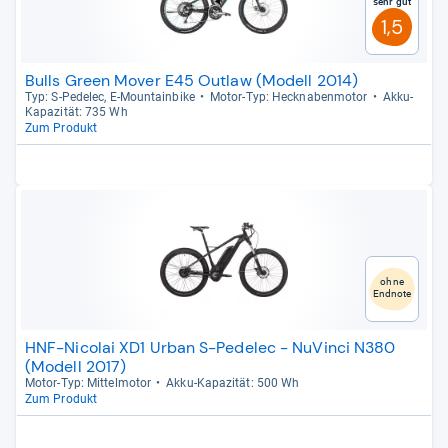
Sehr gut
1,5
Bulls Green Mover E45 Outlaw (Modell 2014)
Typ: S-​Pede­lec, E-​Moun­tain­bike
Motor-​Typ: Heck­na­ben­mo­tor
Akku-​
Kapa­zi­tät: 735 Wh
Zum Produkt
ohne
Endnote
HNF-Nicolai XD1 Urban S-Pedelec - NuVinci N380
(Modell 2017)
Motor-​Typ: Mit­tel­mo­tor
Akku-​Kapa­zi­tät: 500 Wh
Zum Produkt