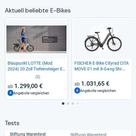
Aktu­ell beliebte E-​Bikes
Blau­punkt LOTTE (Mod.
FISCHER E-​Bike City­rad CITA
2024) 20 Zoll Tiefein­stei­ger E-​
MOVE 01 mit 8-​Gang Shi­
Bike
mano Schal­tung
(2)
1.031,65 €
1.299,00 €
6
Angebote vergleichen
4
Angebote vergleichen
Tests
Stiftung Warentest
Stiftung Warentest