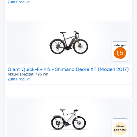
Zum Produkt
Sehr gut
1,5
Giant Quick-E+ 45 - Shimano Deore XT (Modell 2017)
Akku-​Kapa­zi­tät: 496 Wh
Zum Produkt
ohne
Endnote