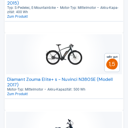
2015)
Typ: S-​Pede­lec, E-​Moun­tain­bike
Motor-​Typ: Mit­tel­mo­tor
Akku-​Kapa­
zi­tät: 400 Wh
Zum Produkt
Sehr gut
1,5
Diamant Zouma Elite+ s - Nuvinci N380SE (Modell
2017)
Motor-​Typ: Mit­tel­mo­tor
Akku-​Kapa­zi­tät: 500 Wh
Zum Produkt