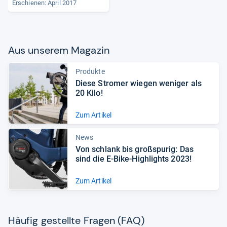
Erschienen: April 2017
Aus unse­rem Maga­zin
Produkte
Diese Stro­mer wie­gen weni­ger als
20 Kilo!
Zum Artikel
News
Von schlank bis groß­spu­rig: Das
sind die E-​Bike-​High­lights 2023!
Zum Artikel
Häu­fig gestellte Fra­gen (FAQ)