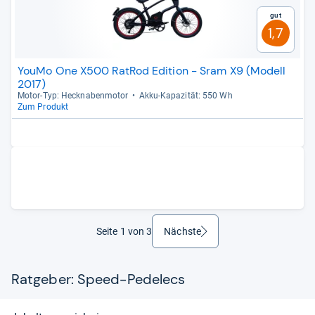
Gut
1,7
YouMo One X500 RatRod Edition - Sram X9 (Modell
2017)
Motor-​Typ: Heck­na­ben­mo­tor
Akku-​Kapa­zi­tät: 550 Wh
Zum Produkt
Seite 1 von 3
Nächste
weiter
Ratgeber: Speed-Pedelecs