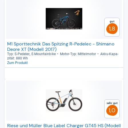
Gut
1,8
M1 Sporttechnik Das Spitzing R-Pedelec - Shimano
Deore XT (Modell 2017)
Typ: S-​Pede­lec, E-​Moun­tain­bike
Motor-​Typ: Mit­tel­mo­tor
Akku-​Kapa­
zi­tät: 880 Wh
Zum Produkt
Sehr gut
1,0
Riese und Müller Blue Label Charger GT45 HS (Modell