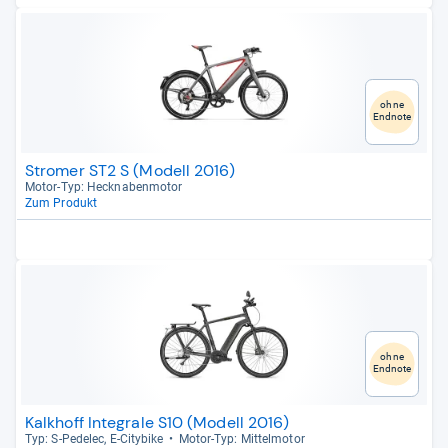
ohne
Endnote
Stromer ST2 S (Modell 2016)
Motor-​Typ: Heck­na­ben­mo­tor
Zum Produkt
ohne
Endnote
Kalkhoff Integrale S10 (Modell 2016)
Typ: S-​Pede­lec, E-​City­bike
Motor-​Typ: Mit­tel­mo­tor