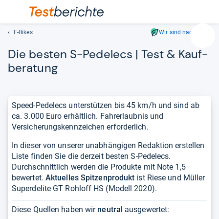
E-Bikes
Wir sind nachhaltig
Suc
Die bes­ten S-​Pede­lecs | Test & Kauf­
Geben
Sie
be­ra­tung
mindest
drei
Zeichen
Speed-Pedelecs unterstützen bis 45 km/h und sind ab
ein.
ca. 3.000 Euro erhältlich. Fahrerlaubnis und
Vorschl
Versicherungskennzeichen erforderlich.
erschei
automat
In dieser von unserer unabhängigen Redaktion erstellen
und
Liste finden Sie die derzeit besten S-Pedelecs.
lassen
Durchschnittlich werden die Produkte mit Note 1,5
sich
bewertet.
Aktuelles Spitzenprodukt
ist Riese und Müller
mit
Superdelite GT Rohloff HS (Modell 2020).
den
Pfeiltas
Diese Quellen haben wir
neutral
ausgewertet:
auswähl