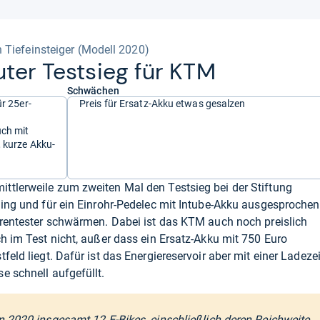
Tiefeinsteiger (Modell 2020)
u­ter Test­sieg für KTM
Schwächen
ür 25er-
Preis für Ersatz-Akku etwas gesalzen
uch mit
 kurze Akku-
ttlerweile zum zweiten Mal den Testsieg bei der Stiftung
ling und für ein Einrohr-Pedelec mit Intube-Akku ausgesprochen
arentester schwärmen. Dabei ist das KTM auch noch preislich
ch im Test nicht, außer dass ein Ersatz-Akku mit 750 Euro
feld liegt. Dafür ist das Energiereservoir aber mit einer Ladezei
e schnell aufgefüllt.
in 2020 insgesamt 12 E-Bikes, einschließlich deren Reichweite.