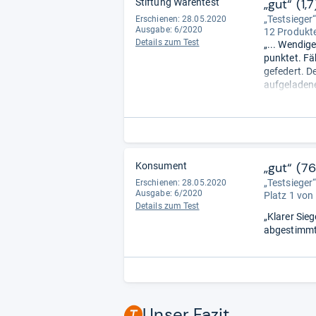
„gut“ (1,7
Stiftung Warentest
„Testsieger
Erschienen: 28.05.2020
Ausgabe: 6/2020
12 Produkte
Details zum Test
„... Wendig
punktet. Fä
gefedert. D
aufgeladene
... Wiegt 2
meisten and
„gut“ (7
Konsument
„Testsieger
Erschienen: 28.05.2020
Ausgabe: 6/2020
Platz 1 von
Details zum Test
„Klarer Sie
abgestimmte
Unser Fazit