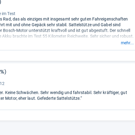
)
“
 im Test
es Rad, das als einziges mit insgesamt sehr guten Fahreigenschaften
hrt mit und ohne Gepäck sehr stabil. Sattelstütze und Gabel sind
er Bosch-Motor unterstützt kraftvoll und ist gut abgestuft. Der schnell
 Akku brachte im Test 55 Kilometer Reichweite. Sehr sicher und robust.
6 Kilogramm. Ohne Motorunterstützung fährt es sich besser als die
mehr...
eren Testkandidaten.“
6%)
“
 12
ger. Keine Schwächen. Sehr wendig und fahrstabil. Sehr kräftiger, gut
r Motor, eher laut. Gefederte Sattelstütze.“