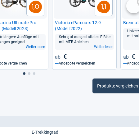
1,0
1,1
nä
cina Ulti­mate Pro
Vic­to­ria ePar­cours 12.9
Bren­na­
(Modell 2023)
(Modell 2022)
Uni­ver­
mit ho
ür län­gere Aus­flüge mit
Sehr gut aus­ge­stat­te­tes E-​Bike
gun­gen geeig­net
mit MTB-​Anlei­hen
Weiterlesen
Weiterlesen
€
€
ote vergleichen
Angebote vergleichen
Angebo
Produkte vergleichen
E-Trekkingrad