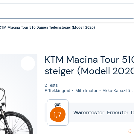
KTM Macina Tour 510 Damen Tiefeinsteiger (Modell 2020)
KTM Macina Tour 51
stei­ger (Modell 202
2 Tests
E-​Trek­kin­grad
Mit­tel­mo­tor
Akku-​​Kapa­zi­tät
Gut
Waren­tes­ter: Erneu­ter T
1,7