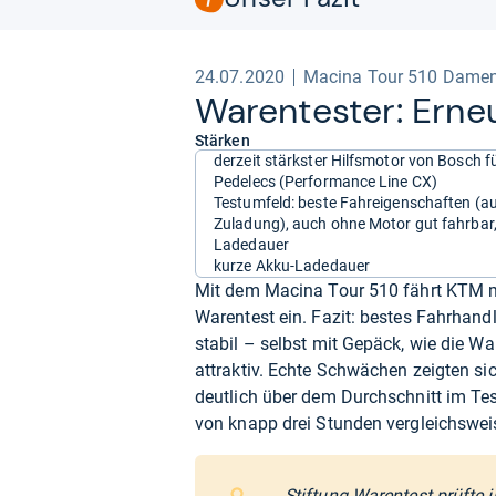
24.07.2020
Macina Tour 510 Damen 
Waren­tes­ter: Erne
Stärken
derzeit stärkster Hilfsmotor von Bosch f
Pedelecs (Performance Line CX)
Testumfeld: beste Fahreigenschaften (a
Zuladung), auch ohne Motor gut fahrbar,
Ladedauer
kurze Akku-Ladedauer
Mit dem Macina Tour 510 fährt KTM mi
Warentest ein. Fazit: bestes Fahrhand
stabil – selbst mit Gepäck, wie die W
attraktiv. Echte Schwächen zeigten si
deutlich über dem Durchschnitt im Test
von knapp drei Stunden vergleichsweis
Stiftung Warentest prüfte 