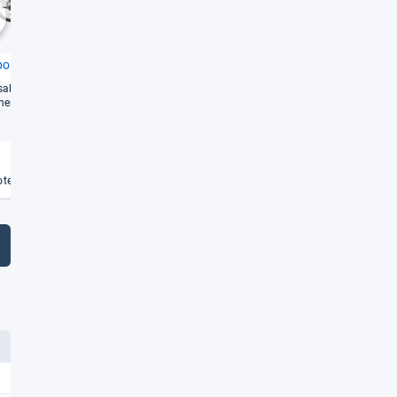
1,4
1,4
chste
bor T-​66 E Damen
Liv Amiti E+ 1 (Modell 2019)
sal ein­setz­ba­res E-​Bike
Hohes Aus­stat­tungs­ni­veau und
hem Fahr­kom­fort
spe­zi­ell für Damen ent­wi­ckelt
Weiterlesen
Weiterlesen
€
te vergleichen
Angebote vergleichen