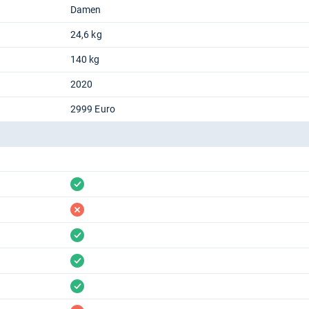
Damen
24,6 kg
140 kg
2020
2999 Euro
vorhanden
fehlt
vorhanden
vorhanden
vorhanden