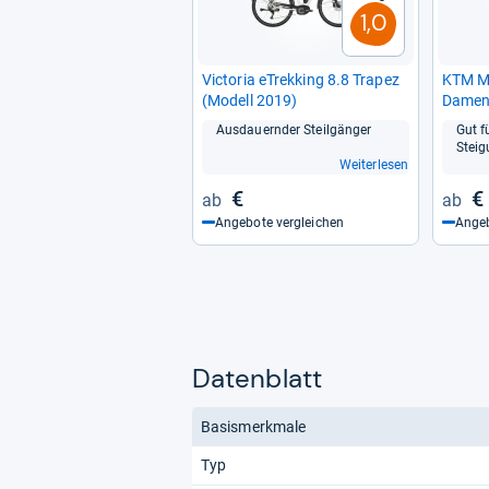
1,0
Vic­to­ria eTrek­king 8.8 Tra­pez
KTM Ma
(Modell 2019)
Damen 
Aus­dau­ern­der Steil­gän­ger
Gut f
Stei­
Weiterlesen
€
€
Angebote vergleichen
Angeb
Datenblatt
Basismerkmale
Typ