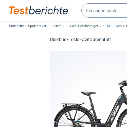
Geben
Sie
Startseite
Sportartikel
E-Bikes
E-Bikes Tiefeinsteiger
KTM E-Bikes
mindestens
drei
Überblick
Tests
Fazit
Datenblatt
Zeichen
ein.
Vorschläge
erscheinen
automatisch
und
lassen
sich
mit
den
Pfeiltasten
auswählen.