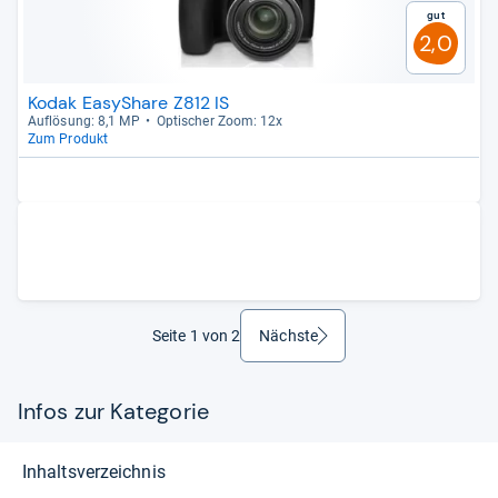
Gut
2,0
Kodak EasyShare Z812 IS
Auf­lö­sung: 8,1 MP
Opti­scher Zoom: 12x
Zum Produkt
Seite 1 von 2
Nächste
weiter
Infos zur Kategorie
Inhaltsverzeichnis