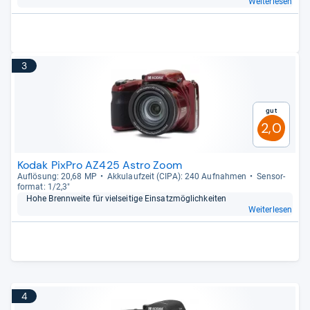
Weiterlesen
3
Gut
2,0
Kodak PixPro AZ425 Astro Zoom
Auf­lö­sung: 20,68 MP
Akku­lauf­zeit (CIPA): 240 Auf­nah­men
Sen­sor­
for­mat: 1/2,3"
Hohe Brenn­weite für viel­sei­tige Ein­satz­mög­lich­kei­ten
Weiterlesen
4