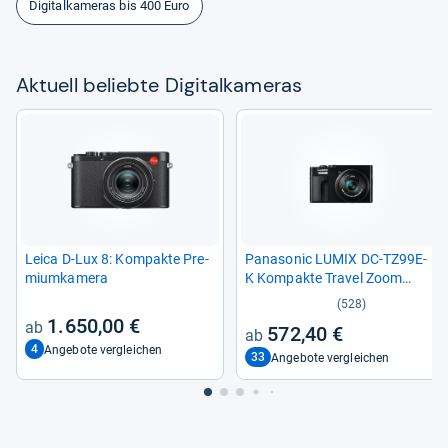
Digitalkameras bis 400 Euro
Aktu­ell beliebte Digi­tal­ka­me­ras
Leica D-​Lux 8: Kom­pakte Pre­
Pana­so­nic LUMIX DC-​TZ99E-​
mi­um­ka­mera
K Kom­pakte Tra­vel Zoom
Kamera
(528)
1.650,00 €
572,40 €
4
Angebote vergleichen
33
Angebote vergleichen