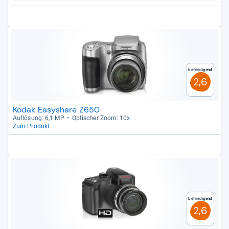
Befriedigend
2,6
Kodak Easyshare Z650
Auf­lö­sung: 6,1 MP
Opti­scher Zoom: 10x
Zum Produkt
Befriedigend
2,6