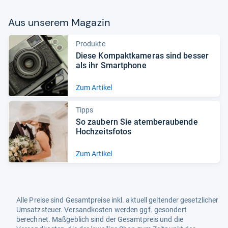
Aus unse­rem Maga­zin
Produkte
Diese Kom­pakt­ka­me­ras sind bes­ser
als ihr Smart­phone
Zum Artikel
Tipps
So zau­bern Sie atem­be­rau­bende
Hoch­zeits­fo­tos
Zum Artikel
Alle Preise sind Gesamtpreise inkl. aktuell geltender gesetzlicher
Umsatzsteuer. Versandkosten werden ggf. gesondert
berechnet. Maßgeblich sind der Gesamtpreis und die