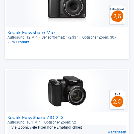
Befriedigend
2,6
Kodak Easyshare Max
Auf­lö­sung: 12 MP
Sen­sor­for­mat: 1/2,33"
Opti­scher Zoom: 30x
Zum Produkt
Gut
2,0
Kodak EasyShare Z1012 IS
Auf­lö­sung: 10,1 MP
Opti­scher Zoom: 5x
Viel Zoom, viele Pixel, hohe Emp­find­lich­keit
Weiterlesen