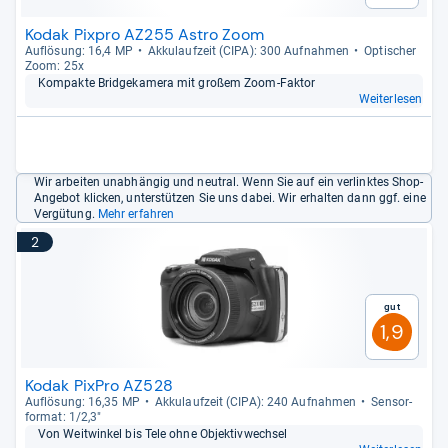
Kodak Pixpro AZ255 Astro Zoom
Auf­lö­sung: 16,4 MP
Akku­lauf­zeit (CIPA): 300 Auf­nah­men
Opti­scher
Zoom: 25x
Kom­pakte Bridge­ka­mera mit großem Zoom-​Fak­tor
Weiterlesen
Wir arbeiten unabhängig und neutral. Wenn Sie auf ein verlinktes Shop-
Angebot klicken, unterstützen Sie uns dabei. Wir erhalten dann ggf. eine
Vergütung.
Mehr erfahren
2
Gut
1,9
Kodak PixPro AZ528
Auf­lö­sung: 16,35 MP
Akku­lauf­zeit (CIPA): 240 Auf­nah­men
Sen­sor­
for­mat: 1/2,3"
Von Weit­win­kel bis Tele ohne Objek­tiv­wech­sel