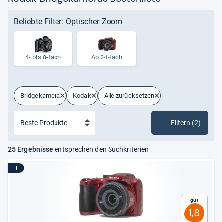
Beliebte Filter: Optischer Zoom
4-​ bis 8-​fach
Ab 24-fach
Bridgekamera
Kodak
Alle zurücksetzen
Filtern (2)
25 Ergebnisse
entsprechen den Suchkriterien
1
Gut
1,8