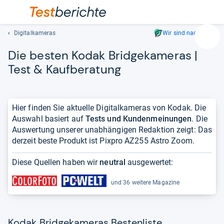
Digitalkameras
Wir sind nachhaltig
Suc
Die bes­ten Kodak Bridge­ka­me­ras |
Geben
Sie
Test & Kauf­be­ra­tung
mindest
drei
Zeichen
Hier finden Sie aktuelle Digitalkameras von Kodak. Die
ein.
Auswahl basiert auf
Tests und Kundenmeinungen
. Die
Vorschl
Auswertung unserer unabhängigen Redaktion zeigt: Das
erschei
derzeit beste Produkt ist Pixpro AZ255 Astro Zoom.
automat
und
Diese Quellen haben wir
neutral
ausgewertet:
lassen
sich
und 36 weitere Magazine
mit
den
Pfeiltas
auswähl
Kodak Bridgekameras Bestenliste