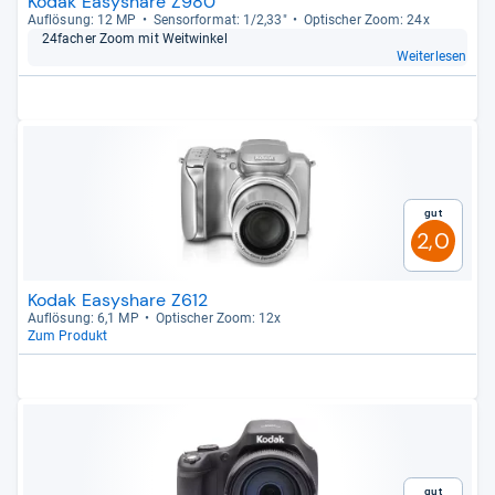
Kodak Easyshare Z980
Auf­lö­sung: 12 MP
Sen­sor­for­mat: 1/2,33"
Opti­scher Zoom: 24x
24facher Zoom mit Weit­win­kel
Weiterlesen
Gut
2,0
Kodak Easyshare Z612
Auf­lö­sung: 6,1 MP
Opti­scher Zoom: 12x
Zum Produkt
Gut