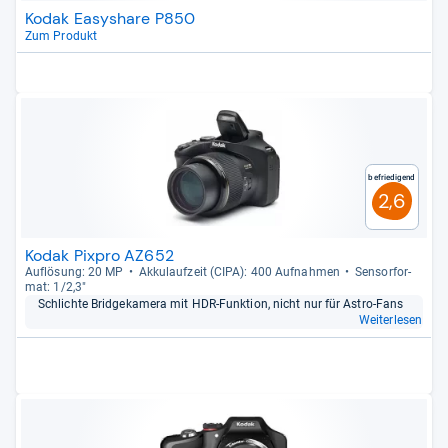
Kodak Easyshare P850
Zum Produkt
Befriedigend
2,6
Kodak Pixpro AZ652
Auf­lö­sung: 20 MP
Akku­lauf­zeit (CIPA): 400 Auf­nah­men
Sen­sor­for­
mat: 1/2,3"
Schlichte Bridge­ka­mera mit HDR-​Funk­tion, nicht nur für Astro-​Fans
Weiterlesen