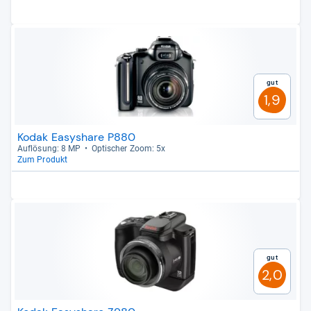
Gut
1,9
Kodak Easyshare P880
Auf­lö­sung: 8 MP
Opti­scher Zoom: 5x
Zum Produkt
Gut
2,0