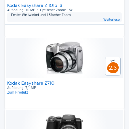
Kodak Easyshare Z 1015 IS
Auf­lö­sung: 10 MP
Opti­scher Zoom: 15x
Ech­ter Weit­win­kel und 15facher Zoom
Weiterlesen
Gut
2,3
Kodak Easyshare Z710
Auf­lö­sung: 7,1 MP
Zum Produkt