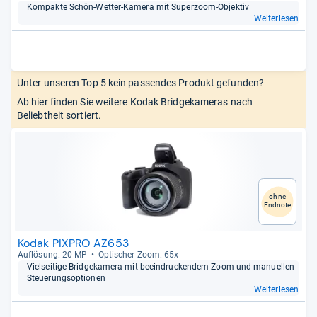
Kom­pakte Schön-​Wet­ter-​Kamera mit Super­zoom-​Objek­tiv
Weiterlesen
Unter unseren Top 5 kein passendes Produkt gefunden?
Ab hier finden Sie weitere Kodak Bridgekameras nach
Beliebtheit sortiert.
ohne
Endnote
Kodak PIXPRO AZ653
Auf­lö­sung: 20 MP
Opti­scher Zoom: 65x
Viel­sei­tige Bridge­ka­mera mit beein­dru­cken­dem Zoom und manu­el­len
Steue­rungs­op­tio­nen
Weiterlesen