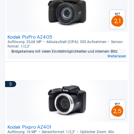
Gut
2,1
Kodak PixPro AZ405
Auf­lö­sung: 20,68 MP
Akku­lauf­zeit (CIPA): 300 Auf­nah­men
Sen­sor­
for­mat: 1/2,3"
Bridge­ka­mera mit vie­len Ein­stell­mög­lich­kei­ten und inter­nem Blitz
Weiterlesen
5
Gut
2,5
Kodak Pixpro AZ401
Auf­lö­sung: 16 MP
Sen­sor­for­mat: 1/2,3"
Opti­scher Zoom: 40x