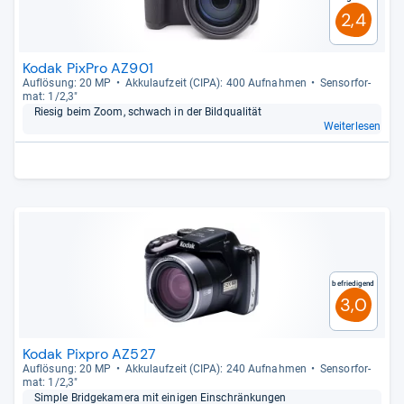
2,4
Kodak PixPro AZ901
Auf­lö­sung: 20 MP
Akku­lauf­zeit (CIPA): 400 Auf­nah­men
Sen­sor­for­
mat: 1/2,3"
Rie­sig beim Zoom, schwach in der Bild­qua­li­tät
Weiterlesen
Befriedigend
3,0
Kodak Pixpro AZ527
Auf­lö­sung: 20 MP
Akku­lauf­zeit (CIPA): 240 Auf­nah­men
Sen­sor­for­
mat: 1/2,3"
Sim­ple Bridge­ka­mera mit eini­gen Ein­schrän­kun­gen