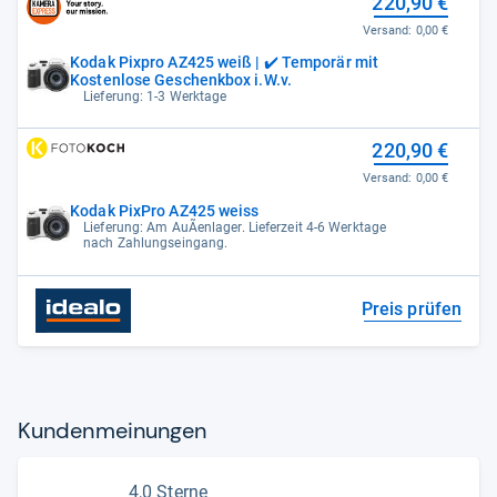
220,90 €
Versand:
0,00 €
Kodak Pixpro AZ425 weiß | ✔️ Temporär mit
Kostenlose Geschenkbox i.W.v.
Lieferung: 1-3 Werktage
220,90 €
Versand:
0,00 €
Kodak PixPro AZ425 weiss
Lieferung: Am AuÃenlager. Lieferzeit 4-6 Werktage
nach Zahlungseingang.
Preis prüfen
Kun­den­mei­nun­gen
4,0 Sterne