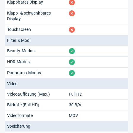
fehlt
Klappbares Display
fehlt
Klapp- & schwenkbares
Display
fehlt
Touchscreen
Filter & Modi
vorhanden
Beauty-Modus
vorhanden
HDR-Modus
vorhanden
Panorama-Modus
Video
Videoauflösung (Max.)
Full HD
Bildrate (Full-HD)
30 B/s
Videoformate
MOV
Speicherung