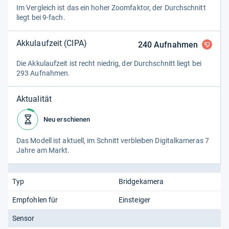
Im Ver­gleich ist das ein hoher Zoom­fak­tor, der Durch­schnitt
liegt bei 9-​fach.
Akkulaufzeit (CIPA)
240
Aufnahmen
Die Akku­lauf­zeit ist recht nied­rig, der Durch­schnitt liegt bei
293 Auf­nah­men.
Aktualität
Neu erschienen
Das Modell ist aktu­ell, im Schnitt ver­blei­ben Digi­tal­ka­me­ras 7
Jahre am Markt.
Typ
Bridgekamera
Empfohlen für
Einsteiger
Sensor