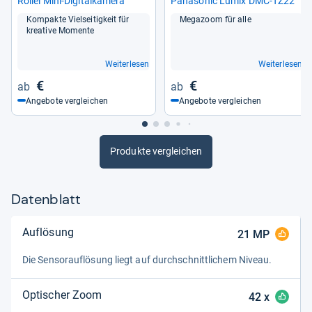
Rol­lei Mini-​Digi­tal­ka­mera
Pana­so­nic Lumix DMC-​TZ22
von
Heike Jestram
Kom­pakte Viel­sei­tig­keit für
Mega­zoom für alle
krea­tive Momente
Weiterlesen
Weiterlesen
€
€
Angebote vergleichen
Angebote vergleichen
Produkte vergleichen
Datenblatt
Auflösung
21
MP
Die Sen­sorauf­lö­sung liegt auf durch­schnitt­li­chem Niveau.
Optischer Zoom
42
x