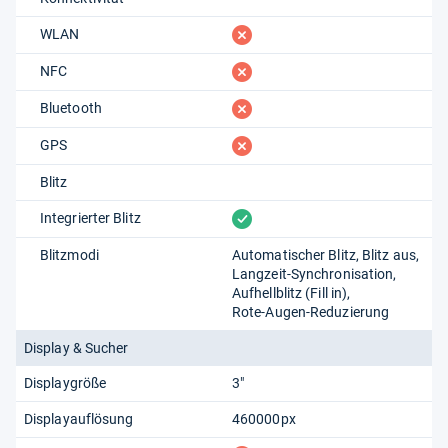
fehlt
WLAN
fehlt
NFC
fehlt
Bluetooth
fehlt
GPS
Blitz
vorhanden
Integrierter Blitz
Blitzmodi
Automatischer Blitz
Blitz aus
Langzeit-Synchronisation
Aufhellblitz (Fill in)
Rote-Augen-Reduzierung
Display & Sucher
Displaygröße
3"
Displayauflösung
460000px