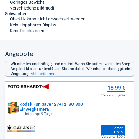
Geringes Gewicht
Verschiedene Bildmodi
Schwächen
Objektiv kann nicht gewechselt werden
Kein klappbares Display
Kein Touchscreen
Angebote
Wir arbeiten unabhängig und neutral. Wenn Sie auf ein verlinktes Shop-
Angebot klicken, unterstützen Sie uns dabei. Wir erhalten dann ggf. eine
Vergütung.
Mehr erfahren
18,99 €
Versand:
5,90 €
Kodak Fun Saver 27+12 ISO 800
Einwegkamera
Lieferung: 9 Tage
20,83 €
Bester
Preis
Versand:
3,00 €