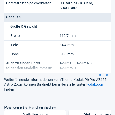
Unterstützte Speicherkarten
SD Card
SDHC Card
SDXC-Card
Gehäuse
Größe & Gewicht
Breite
112,7 mm
Tiefe
84,4 mm
Höhe
81,6 mm
Auch zu finden unter
AZ425BK, AZ425RD,
folgenden Modellnummern:
AZ425WH
mehr...
Weiterführende Informationen zum Thema Kodak PixPro AZ425
Astro Zoom können Sie direkt beim Hersteller unter
kodak.com
finden.
Pas­sende Bes­ten­lis­ten
Digitalkameras
Digitalkameras mi