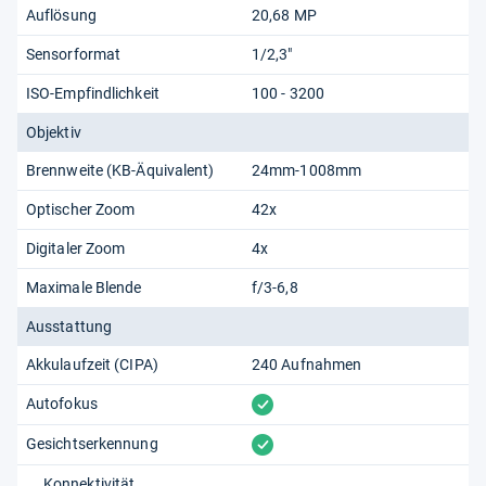
Auflösung
20,68 MP
Sensorformat
1/2,3"
ISO-Empfindlichkeit
100 - 3200
Objektiv
Brennweite (KB-Äquivalent)
24mm-1008mm
Optischer Zoom
42x
Digitaler Zoom
4x
Maximale Blende
f/3-6,8
Ausstattung
Akkulaufzeit (CIPA)
240 Aufnahmen
vorhanden
Autofokus
vorhanden
Gesichtserkennung
Konnektivität