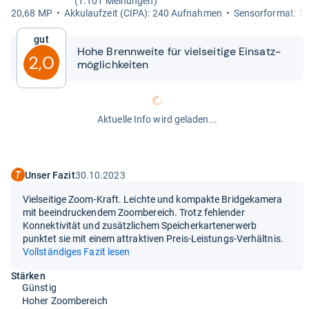
(1.101 Meinungen)
20,68 MP
Akku­lauf­zeit (CIPA): 240 Auf­nah­men
Sen­sor­for­mat: 1/
Gut
Hohe Brenn­weite für viel­sei­tige Ein­satz­
2,0
mög­lich­kei­ten
Aktuelle Info wird geladen...
Unser Fazit
30.10.2023
Vielseitige Zoom-Kraft. Leichte und kompakte Bridgekamera
mit beeindruckendem Zoombereich. Trotz fehlender
Konnektivität und zusätzlichem Speicherkartenerwerb
punktet sie mit einem attraktiven Preis-Leistungs-Verhältnis.
Vollständiges Fazit lesen
Stärken
Günstig
Hoher Zoombereich