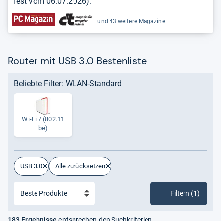
Test vom
06.07.2026
):
und 43 weitere Magazine
Router mit USB 3.0 Bestenliste
Beliebte Filter: WLAN-Standard
Wi-​Fi 7 (802.11​
be)
USB 3.0
Alle zurücksetzen
Filtern (1)
183 Ergebnisse
entsprechen den Suchkriterien