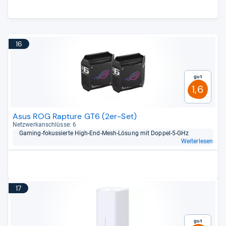
16
Gut
1,6
Asus ROG Rapture GT6 (2er-Set)
Netz­werk­an­schlüsse: 6
Gaming-​fokus­sierte High-​End-​Mesh-​Lösung mit Dop­pel-​5-​GHz
Weiterlesen
17
Gut