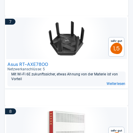
7
Sehr gut
1,5
Asus RT-AXE7800
Netz­werk­an­schlüsse: 5
Mit Wi-​Fi 6E zukunfts­si­cher, etwas Ahnung von der Mate­rie ist von
Vor­teil
Weiterlesen
8
Sehr gut