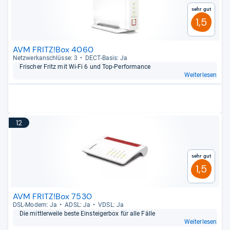
Sehr gut
1,5
AVM FRITZ!Box 4060
Netz­werk­an­schlüsse: 3
DECT-​Basis: Ja
Fri­scher Fritz mit Wi-​Fi 6 und Top-​Per­for­mance
Weiterlesen
12
Sehr gut
1,5
AVM FRITZ!Box 7530
DSL-​Modem: Ja
ADSL: Ja
VDSL: Ja
Die mitt­ler­weile beste Ein­stei­ger­box für alle Fälle
Weiterlesen