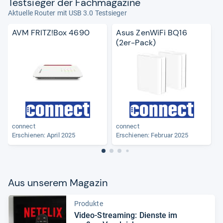
Test­sie­ger der Fach­ma­ga­zine
Aktuelle Router mit USB 3.0 Testsieger
AVM FRITZ!Box 4690
Asus ZenWiFi BQ16
(2er-Pack)
connect
connect
Erschienen: April 2025
Erschienen: Februar 2025
Aus unse­rem Maga­zin
Produkte
Video-​Stre­a­ming: Dienste im