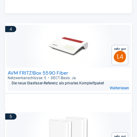
4
Sehr gut
1,4
AVM FRITZ!Box 5590 Fiber
Netz­werk­an­schlüsse: 5
DECT-​Basis: Ja
Die neue Glas­fa­ser-​Refe­renz als pri­va­tes Kom­plett­pa­ket
Weiterlesen
5
Sehr gut