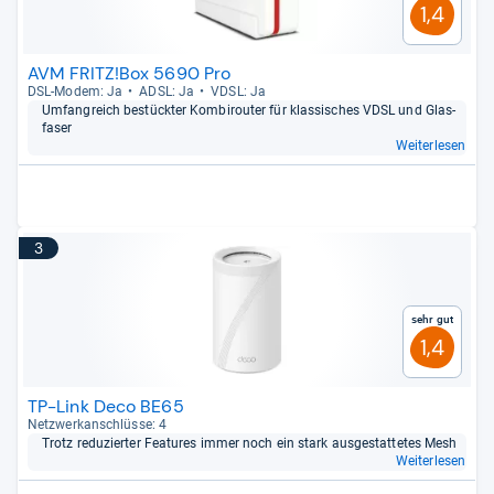
1,4
AVM FRITZ!Box 5690 Pro
DSL-​Modem: Ja
ADSL: Ja
VDSL: Ja
Umfang­reich bestück­ter Kom­bi­rou­ter für klas­si­sches VDSL und Glas­
fa­ser
Weiterlesen
3
Sehr gut
1,4
TP-Link Deco BE65
Netz­werk­an­schlüsse: 4
Trotz redu­zier­ter Fea­tu­res immer noch ein stark aus­ge­stat­te­tes Mesh
Weiterlesen