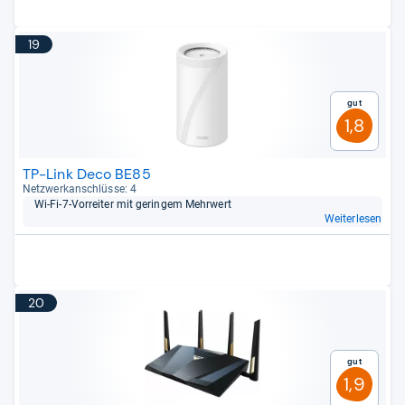
19
Gut
1,8
TP-Link Deco BE85
Netz­werk­an­schlüsse: 4
Wi-​Fi-​7-​Vor­rei­ter mit gerin­gem Mehr­wert
Weiterlesen
20
Gut
1,9