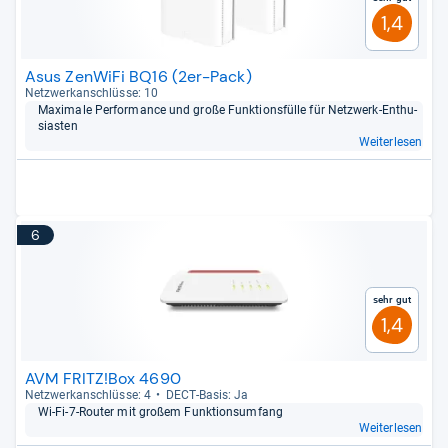
1,4
Asus ZenWiFi BQ16 (2er-Pack)
Netz­werk­an­schlüsse: 10
Maxi­male Per­for­mance und große Funk­ti­ons­fülle für Netz­werk-​Enthu­
sias­ten
Weiterlesen
6
Sehr gut
1,4
AVM FRITZ!Box 4690
Netz­werk­an­schlüsse: 4
DECT-​Basis: Ja
Wi-​Fi-​7-​Rou­ter mit großem Funk­ti­ons­um­fang
Weiterlesen