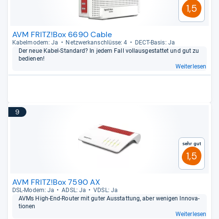
1,5
AVM FRITZ!Box 6690 Cable
Kabelm­odem: Ja
Netz­werk­an­schlüsse: 4
DECT-​Basis: Ja
Der neue Kabel-​Stan­dard? In jedem Fall vol­l­aus­ge­stat­tet und gut zu
bedie­nen!
Weiterlesen
9
Sehr gut
1,5
AVM FRITZ!Box 7590 AX
DSL-​Modem: Ja
ADSL: Ja
VDSL: Ja
AVMs High-​End-​Rou­ter mit guter Aus­stat­tung, aber weni­gen Inno­va­
tio­nen
Weiterlesen