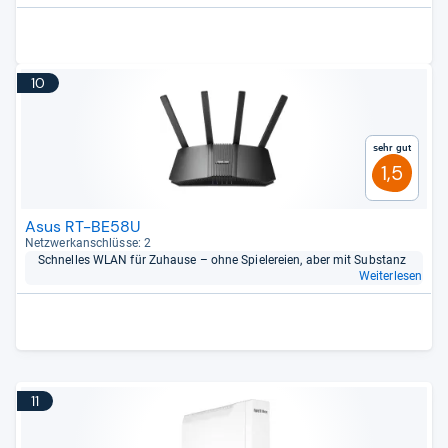
10
Sehr gut
1,5
Asus RT-BE58U
Netz­werk­an­schlüsse: 2
Schnel­les WLAN für Zuhause – ohne Spie­le­reien, aber mit Sub­stanz
Weiterlesen
11