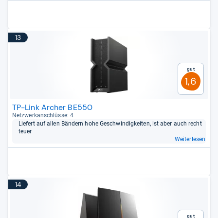
13
Gut
1,6
TP-Link Archer BE550
Netz­werk­an­schlüsse: 4
Lie­fert auf allen Bän­dern hohe Geschwin­dig­kei­ten, ist aber auch recht
teuer
Weiterlesen
14
Gut