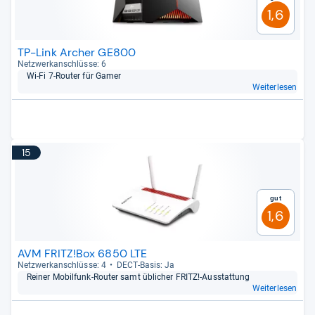
1,6
TP-Link Archer GE800
Netz­werk­an­schlüsse: 6
Wi-​Fi 7-​Rou­ter für Gamer
Weiterlesen
15
Gut
1,6
AVM FRITZ!Box 6850 LTE
Netz­werk­an­schlüsse: 4
DECT-​Basis: Ja
Rei­ner Mobil­funk-​Rou­ter samt übli­cher FRITZ!-​Aus­stat­tung
Weiterlesen