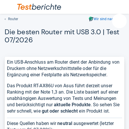
Router
Wir sind nachhaltig
Suc
Die bes­ten Rou­ter mit USB 3.0 | Test
Geben
Sie
07/2026
mindest
drei
Zeichen
Ein USB-Anschluss am Router dient der Anbindung von
ein.
Druckern ohne Netzwerkschnittstelle oder für die
Vorschl
Ergänzung einer Festplatte als Netzwerkspeicher.
erschei
automat
Das Produkt RT-AX86U von Asus führt derzeit unser
und
Ranking mit der Note 1,3 an. Die Liste basiert auf einer
lassen
unabhängigen Auswertung von Tests und Meinungen
sich
und berücksichtigt nur
aktuelle Produkte
. So sehen Sie
mit
sehr schnell, wie
gut oder schlecht
ein Produkt ist.
den
Pfeiltas
Diese Quellen haben wir
neutral
ausgewertet (letzter
auswähl