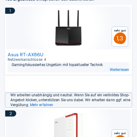
1
Sehr gut
1,3
Asus RT-AX86U
Netz­werk­an­schlüsse: 4
Gaming­fo­kus­sier­tes Unge­tüm mit topak­tu­el­ler Tech­nik
Weiterlesen
Wir arbeiten unabhängig und neutral. Wenn Sie auf ein verlinktes Shop-
Angebot klicken, unterstützen Sie uns dabei. Wir erhalten dann ggf. eine
Vergütung.
Mehr erfahren
2
Sehr gut