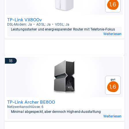
1,6
TP-Link VX800v
DSL-​Modem: Ja
ADSL: Ja
VDSL: Ja
Leis­tungs­star­ker und ener­gie­spa­ren­der Rou­ter mit Tele­fo­nie-​Fokus
Weiterlesen
18
Gut
1,6
TP-Link Archer BE800
Netz­werk­an­schlüsse: 6
Mini­mal abge­speckt, aber den­noch Hig­hend-​Aus­stat­tung
Weiterlesen