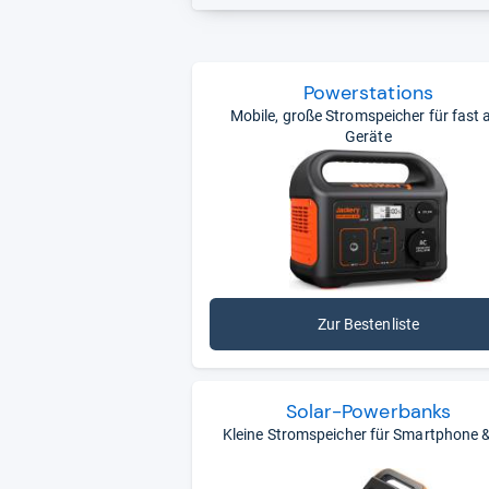
mehr wählen.
Was braucht eine gute Powerstatio
Pow­er­sta­ti­ons
Langlebige und sichere LiFeO
Mobile, große Stromspeicher für fast a
Schnellladefunktion für 80 Pr
Geräte
Viele Anschlussmöglichkeiten
Genaue Lade- und Restzeitanz
Möglichkeit zum Drosseln der
Passive Kühlung beim Laden oh
Gleichzeitiges Laden und Ent
Mit unseren Kacheln kommen Sie sch
Zur Bestenliste
dahinter finden Sie
die aktuell bes
Kundenbewertungen.
Solar-​Power­banks
Kleine Stromspeicher für Smartphone 