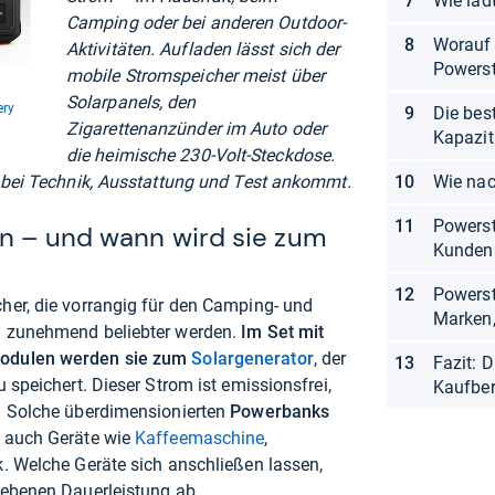
Wie läd
Camping oder bei anderen Outdoor-
Worauf 
Aktivitäten. Aufladen lässt sich der
Powerst
mobile Stromspeicher meist über
Solarpanels, den
ery
Die bes
Zigarettenanzünder im Auto oder
Kapazit
die heimische 230-Volt-Steckdose.
s bei Technik, Ausstattung und Test ankommt.
Wie nac
Powerst
on – und wann wird sie zum
Kunden
Powerst
her, die vorrangig für den Camping- und
Marken,
d zunehmend beliebter werden.
Im Set mit
Modulen werden sie zum
Solargenerator
, der
Fazit: D
 speichert. Dieser Strom ist emissionsfrei,
Kaufbe
. Solche überdimensionierten
Powerbanks
n auch Geräte wie
Kaffeemaschine
,
 Welche Geräte sich anschließen lassen,
gebenen Dauerleistung ab.