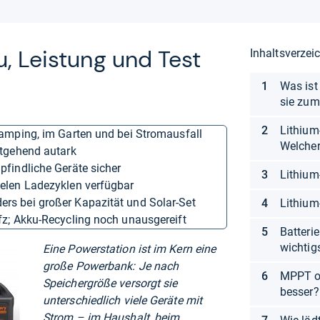
, Leis­tung und Test
Inhaltsverzei
Was ist
sie zum
Lithium
 Camping, im Garten und bei Stromausfall
Welcher
itgehend autark
pfindliche Geräte sicher
Lithium-
ielen Ladezyklen verfügbar
ers bei großer Kapazität und Solar-Set
Lithium
Kfz; Akku-Recycling noch unausgereift
Batter
wichtig
Eine Powerstation ist im Kern eine
große Powerbank: Je nach
MPPT od
Speichergröße versorgt sie
besser?
unterschiedlich viele Geräte mit
Strom – im Haushalt, beim