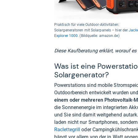
Praktisch für viele Outdoor-Aktivitäten:
Solargeneratoren mit Solarpanels – hier der
Jack
Explorer 1000
. (Bildquelle: amazon.de)
Diese Kaufberatung erklärt, worauf e
Was ist eine Powerstati
Solargenerator?
Powerstations sind mobile Stromspeic
Outdoorbereich entwickelt wurden un
einem oder mehreren Photovoltaik-
die Sonnenenergie im integrierten Akku
und Sie sind damit weitgehend autark
laden nicht nur Smartphones, sonder
Raclettegrill
oder Campingkühlschrank.
hängt vor allem von der in Watt ange