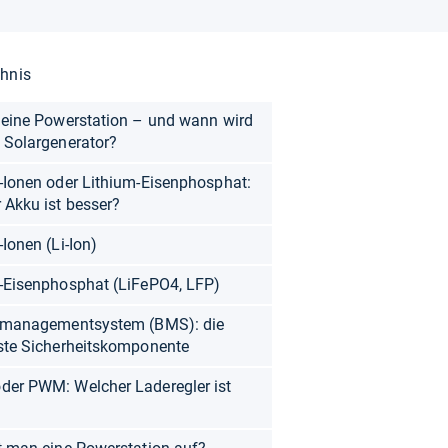
chnis
 eine Powerstation – und wann wird
 Solargenerator?
-Ionen oder Lithium-Eisenphosphat:
 Akku ist besser?
Ionen (Li-Ion)
-Eisenphosphat (LiFePO4, LFP)
iemanagementsystem (BMS): die
ste Sicherheitskomponente
er PWM: Welcher Laderegler ist