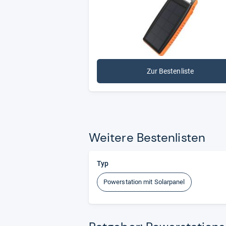
Zur Bestenliste
Wei­tere Bes­ten­lis­ten
Typ
Powerstation mit Solarpanel