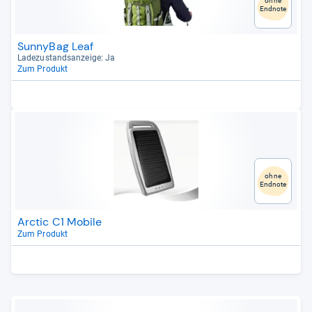
ohne
Endnote
SunnyBag Leaf
Lade­zu­stands­an­zeige: Ja
Zum Produkt
ohne
Endnote
Arctic C1 Mobile
Zum Produkt