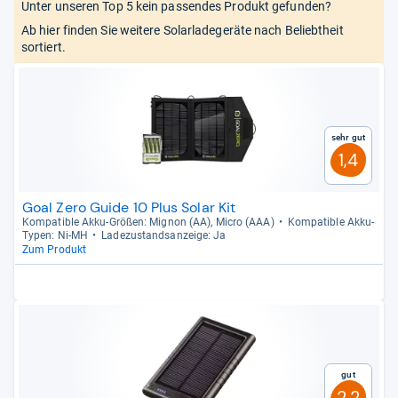
Unter unseren Top 5 kein passendes Produkt gefunden?
Ab hier finden Sie weitere Solarladegeräte nach Beliebtheit
sortiert.
Sehr gut
1,4
Goal Zero Guide 10 Plus Solar Kit
Kom­pa­ti­ble Akku-​Grö­ßen: Mignon (AA), Micro (AAA)
Kom­pa­ti­ble Akku-​
Typen: Ni-​MH
Lade­zu­stands­an­zeige: Ja
Zum Produkt
Gut
2,2