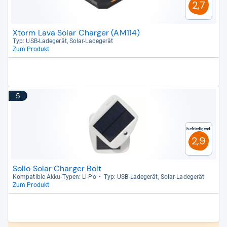
2,7
Xtorm Lava Solar Charger (AM114)
Typ: USB-​Lade­ge­rät, Solar-​Lade­ge­rät
Zum Produkt
5
Befriedigend
2,9
Solio Solar Charger Bolt
Kom­pa­ti­ble Akku-​Typen: Li-​Po
Typ: USB-​Lade­ge­rät, Solar-​Lade­ge­rät
Zum Produkt