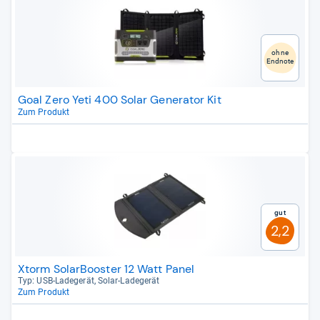
ohne
Endnote
Goal Zero Yeti 400 Solar Generator Kit
Zum Produkt
Gut
2,2
Xtorm SolarBooster 12 Watt Panel
Typ: USB-​Lade­ge­rät, Solar-​Lade­ge­rät
Zum Produkt