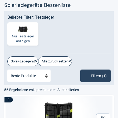
Solarladegeräte Bestenliste
Beliebte Filter: Testsieger
Nur Test­sie­ger
anzei­gen
Solar-Ladegerät
Alle zurücksetzen
Filtern (1)
56 Ergebnisse
entsprechen den Suchkriterien
1
Gut