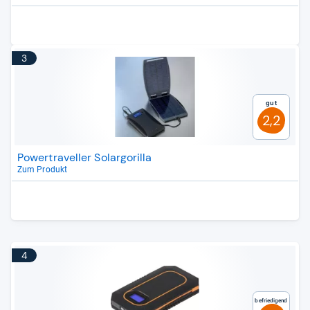
3
Gut
2,2
Powertraveller Solargorilla
Zum Produkt
4
Befriedigend