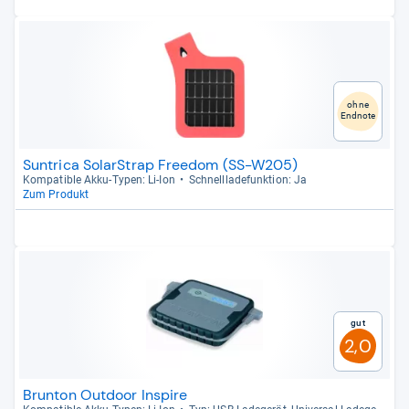
ohne
Endnote
Suntrica SolarStrap Freedom (SS-W205)
Kom­pa­ti­ble Akku-​Typen: Li-​Ion
Schnell­la­de­funk­tion: Ja
Zum Produkt
Gut
2,0
Brunton Outdoor Inspire