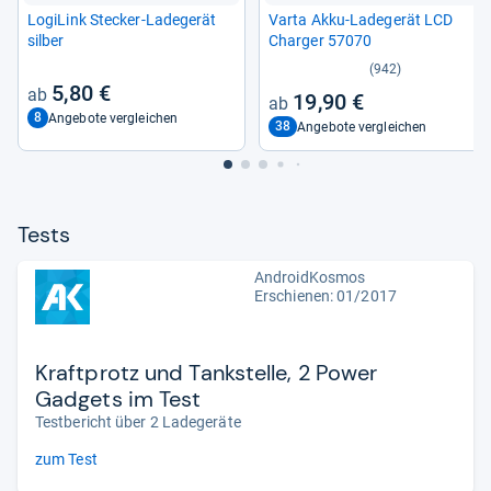
Logi­Link Ste­cker-​Lade­ge­rät
Varta Akku-​Lade­ge­rät LCD
sil­ber
Char­ger 57070
(942)
5,80 €
19,90 €
8
Angebote vergleichen
38
Angebote vergleichen
Tests
AndroidKosmos
Erschienen: 01/2017
Kraftprotz und Tankstelle, 2 Power
Gadgets im Test
Testbericht über 2 Ladegeräte
zum Test