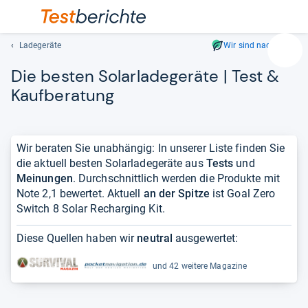
Ladegeräte
Wir sind nachhaltig
Suc
Die bes­ten Solar­la­de­ge­räte | Test &
Geben
Sie
Kauf­be­ra­tung
mindest
drei
Zeichen
Wir beraten Sie unabhängig: In unserer Liste finden Sie
ein.
die aktuell besten Solarladegeräte aus
Tests
und
Vorschl
Meinungen
. Durchschnittlich werden die Produkte mit
erschei
Note 2,1 bewertet. Aktuell
an der Spitze
ist Goal Zero
automat
Switch 8 Solar Recharging Kit.
und
lassen
Diese Quellen haben wir
neutral
ausgewertet:
sich
mit
und 42 weitere Magazine
den
Pfeiltas
auswähl