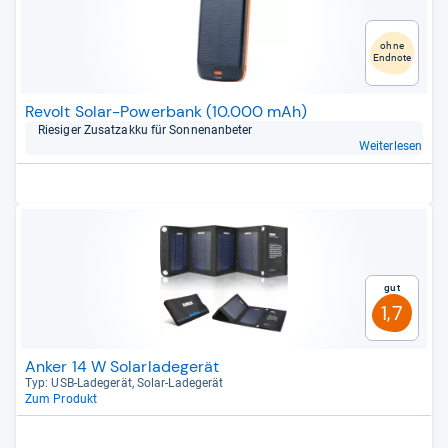
ohne
Endnote
Revolt Solar-Powerbank (10.000 mAh)
Rie­si­ger Zusatz­akku für Son­nen­an­be­ter
Weiterlesen
Gut
1,7
Anker 14 W Solarladegerät
Typ: USB-​Lade­ge­rät, Solar-​Lade­ge­rät
Zum Produkt