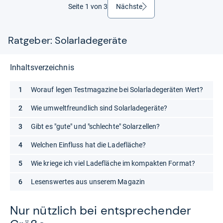
Seite 1 von 3
Nächste
weiter
Ratgeber: Solarladegeräte
Inhaltsverzeichnis
Worauf legen Testmagazine bei Solarladegeräten Wert?
Wie umweltfreundlich sind Solarladegeräte?
Gibt es "gute" und "schlechte" Solarzellen?
Welchen Einfluss hat die Ladefläche?
Wie kriege ich viel Ladefläche im kompakten Format?
Lesenswertes aus unserem Magazin
Nur nütz­lich bei ent­spre­chen­der