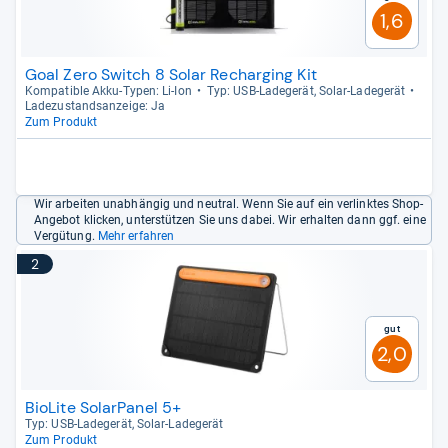
1,6
Goal Zero Switch 8 Solar Recharging Kit
Kom­pa­ti­ble Akku-​Typen: Li-​Ion
Typ: USB-​Lade­ge­rät, Solar-​Lade­ge­rät
Lade­zu­stands­an­zeige: Ja
Zum Produkt
Wir arbeiten unabhängig und neutral. Wenn Sie auf ein verlinktes Shop-
Angebot klicken, unterstützen Sie uns dabei. Wir erhalten dann ggf. eine
Vergütung.
Mehr erfahren
2
Gut
2,0
BioLite SolarPanel 5+
Typ: USB-​Lade­ge­rät, Solar-​Lade­ge­rät
Zum Produkt