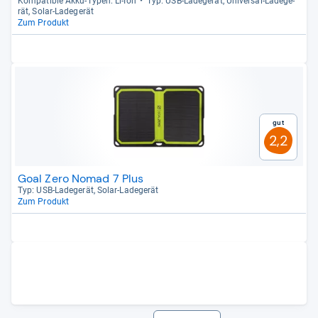
Kom­pa­ti­ble Akku-​Typen: Li-​Ion
Typ: USB-​Lade­ge­rät, Uni­ver­sal-​Lade­ge­
rät, Solar-​Lade­ge­rät
Zum Produkt
Gut
2,2
Goal Zero Nomad 7 Plus
Typ: USB-​Lade­ge­rät, Solar-​Lade­ge­rät
Zum Produkt