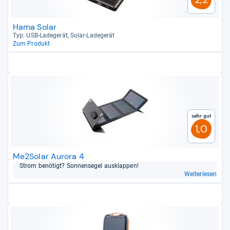
Hama Solar
Typ: USB-​Lade­ge­rät, Solar-​Lade­ge­rät
Zum Produkt
Sehr gut
1,0
Me2Solar Aurora 4
Strom benö­tigt? Son­nen­se­gel aus­klap­pen!
Weiterlesen