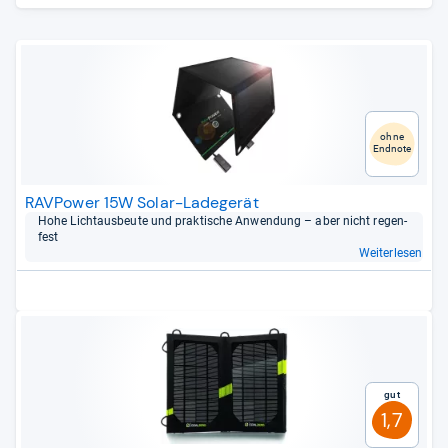
ohne
Endnote
RAVPower 15W Solar-Ladegerät
Hohe Licht­aus­beute und prak­ti­sche Anwen­dung – aber nicht regen­
fest
Weiterlesen
Gut
1,7