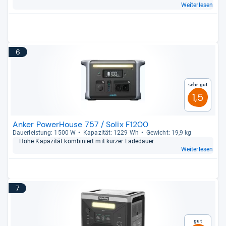
Weiterlesen
6
Sehr gut
1,5
Anker PowerHouse 757 / Solix F1200
Dau­er­leis­tung: 1500 W
Kapa­zi­tät: 1229 Wh
Gewicht: 19,9 kg
Hohe Kapa­zi­tät kom­bi­niert mit kur­zer Lade­dauer
Weiterlesen
7
Gut