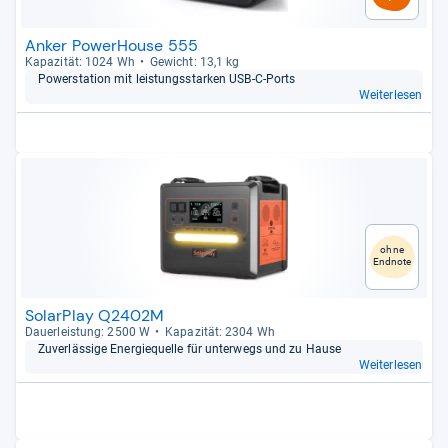
Anker PowerHouse 555
Kapa­zi­tät: 1024 Wh
Gewicht: 13,1 kg
Pow­er­sta­tion mit leis­tungs­star­ken USB-​C-​Ports
Weiterlesen
ohne
Endnote
SolarPlay Q2402M
Dau­er­leis­tung: 2500 W
Kapa­zi­tät: 2304 Wh
Zuver­läs­sige Ener­gie­quelle für unter­wegs und zu Hause
Weiterlesen