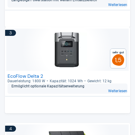
Lang­le­bige Pow­er­sta­tion mit wei­tem Ein­satz­be­reich
Weiterlesen
3
Sehr gut
1,5
EcoFlow Delta 2
Dau­er­leis­tung: 1800 W
Kapa­zi­tät: 1024 Wh
Gewicht: 12 kg
Ermög­licht optio­nale Kapa­zi­täts­er­wei­te­rung
Weiterlesen
4