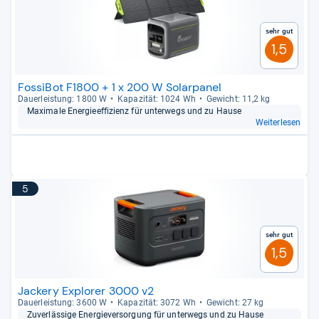
Sehr gut
1,5
FossiBot F1800 + 1 x 200 W Solarpanel
Dau­er­leis­tung: 1800 W
Kapa­zi­tät: 1024 Wh
Gewicht: 11,2 kg
Maxi­male Ener­gie­ef­fi­zi­enz für unter­wegs und zu Hause
Weiterlesen
5
Sehr gut
1,5
Jackery Explorer 3000 v2
Dau­er­leis­tung: 3600 W
Kapa­zi­tät: 3072 Wh
Gewicht: 27 kg
Zuver­läs­sige Ener­gie­ver­sor­gung für unter­wegs und zu Hause