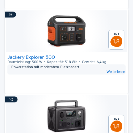
9
Gut
1,8
Jackery Explorer 500
Dau­er­leis­tung: 500 W
Kapa­zi­tät: 518 Wh
Gewicht: 6,4 kg
Pow­er­sta­tion mit mode­ra­tem Platz­be­darf
Weiterlesen
10
Gut
1,8