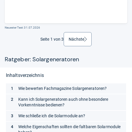
Neuester Test:
31.07.2026
Seite 1 von 3
Nächste
weiter
Ratgeber: Solargeneratoren
Inhaltsverzeichnis
Wie bewerten Fachmagazine Solargeneratoren?
Kann ich Solargeneratoren auch ohne besondere
Vorkenntnisse bedienen?
Wie schließe ich die Solarmodule an?
Welche Eigenschaften sollten die faltbaren Solarmodule