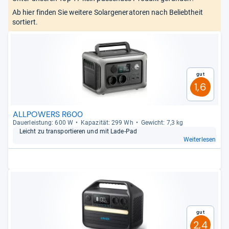
Ab hier finden Sie weitere Solargeneratoren nach Beliebtheit
sortiert.
Gut
1,6
ALLPOWERS R600
Dau­er­leis­tung: 600 W
Kapa­zi­tät: 299 Wh
Gewicht: 7,3 kg
Leicht zu trans­por­tie­ren und mit Lade-​Pad
Weiterlesen
Gut
2,4