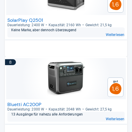
1,6
SolarPlay Q2501
Dau­er­leis­tung: 2400 W
Kapa­zi­tät: 2160 Wh
Gewicht: 21,5 kg
Keine Marke, aber den­noch über­zeu­gend
Weiterlesen
8
Gut
1,6
Bluetti AC200P
Dau­er­leis­tung: 2000 W
Kapa­zi­tät: 2048 Wh
Gewicht: 27,5 kg
13 Aus­gänge für nahezu alle Anfor­de­run­gen
Weiterlesen