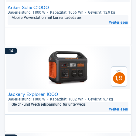
Anker Solix C1000
Dau­er­leis­tung: 1800 W
Kapa­zi­tät: 1056 Wh
Gewicht: 12,9 kg
Mobile Pow­er­sta­tion mit kur­zer Lade­dauer
Weiterlesen
14
Gut
1,9
Jackery Explorer 1000
Dau­er­leis­tung: 1000 W
Kapa­zi­tät: 1002 Wh
Gewicht: 9,7 kg
Gleich-​ und Wech­sel­span­nung für unter­wegs
Weiterlesen