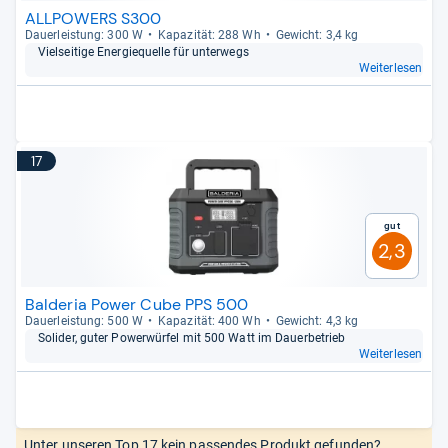
ALLPOWERS S300
Dau­er­leis­tung: 300 W
Kapa­zi­tät: 288 Wh
Gewicht: 3,4 kg
Viel­sei­tige Ener­gie­quelle für unter­wegs
Weiterlesen
17
Gut
2,3
Balderia Power Cube PPS 500
Dau­er­leis­tung: 500 W
Kapa­zi­tät: 400 Wh
Gewicht: 4,3 kg
Soli­der, guter Power­wür­fel mit 500 Watt im Dau­er­be­trieb
Weiterlesen
Unter unseren Top 17 kein passendes Produkt gefunden?