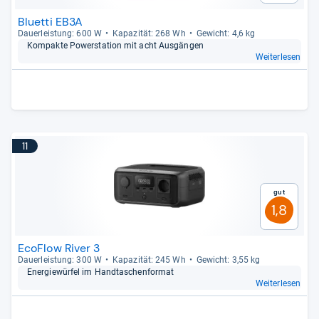
Bluetti EB3A
Dau­er­leis­tung: 600 W
Kapa­zi­tät: 268 Wh
Gewicht: 4,6 kg
Kom­pakte Pow­er­sta­tion mit acht Aus­gän­gen
Weiterlesen
11
Gut
1,8
EcoFlow River 3
Dau­er­leis­tung: 300 W
Kapa­zi­tät: 245 Wh
Gewicht: 3,55 kg
Ener­gie­wür­fel im Hand­ta­schen­for­mat
Weiterlesen