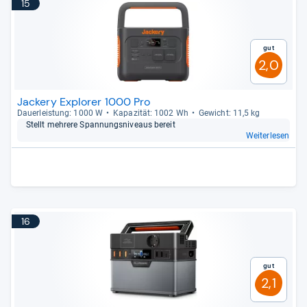
15
Gut
2,0
Jackery Explorer 1000 Pro
Dau­er­leis­tung: 1000 W
Kapa­zi­tät: 1002 Wh
Gewicht: 11,5 kg
Stellt meh­rere Span­nungs­ni­ve­aus bereit
Weiterlesen
16
Gut
2,1