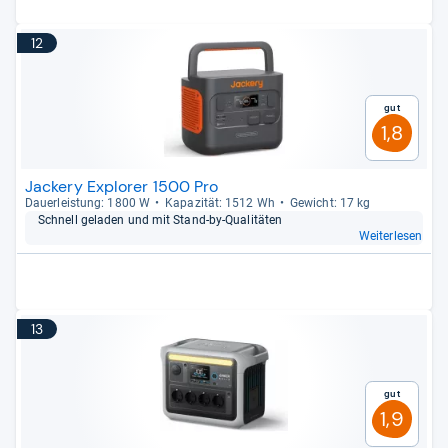
12
Gut
1,8
Jackery Explorer 1500 Pro
Dau­er­leis­tung: 1800 W
Kapa­zi­tät: 1512 Wh
Gewicht: 17 kg
Schnell gela­den und mit Stand-​by-​Qua­li­tä­ten
Weiterlesen
13
Gut
1,9