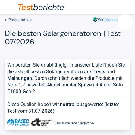
Powerstations
Wir sind nachhaltig
Suc
Die bes­ten Solar­ge­ne­ra­to­ren | Test
Geben
Sie
07/2026
mindest
drei
Zeichen
Wir beraten Sie unabhängig: In unserer Liste finden Sie
ein.
die aktuell besten Solargeneratoren aus
Tests
und
Vorschl
Meinungen
. Durchschnittlich werden die Produkte mit
erschei
Note 1,7 bewertet. Aktuell
an der Spitze
ist Anker Solix
automat
C1000 Gen 2.
und
lassen
Diese Quellen haben wir
neutral
ausgewertet (letzter
sich
Test vom
31.07.2026
):
mit
den
und 8 weitere Magazine
Pfeiltas
auswähl